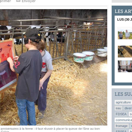
primer
Envoyer
LES AR
LUS (30 
LES SU
agriculture
eau
diver
FDSEA
s
communica
fromage
niversaires à la ferme : il faut réussir à placer la queue de l’âne au bon
FRSEA
f
-Calais