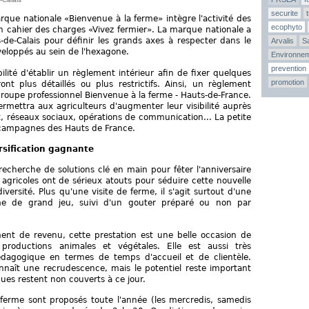
securite
que nationale «Bienvenue à la ferme» intègre l'activité des
ecophyto
on cahier des charges «Vivez fermier». La marque nationale a
-de-Calais pour définir les grands axes à respecter dans le
Arvalis
Sa
veloppés au sein de l'hexagone.
Environne
prevention
lité d'établir un règlement intérieur afin de fixer quelques
promotion
ont plus détaillés ou plus restrictifs. Ainsi, un règlement
e groupe professionnel Bienvenue à la ferme - Hauts-de-France.
mettra aux agriculteurs d'augmenter leur visibilité auprès
t, réseaux sociaux, opérations de communication... La petite
s campagnes des Hauts de France.
rsification gagnante
recherche de solutions clé en main pour fêter l'anniversaire
 agricoles ont de sérieux atouts pour séduire cette nouvelle
diversité. Plus qu'une visite de ferme, il s'agit surtout d'une
rme de grand jeu, suivi d'un gouter préparé ou non par
ent de revenu, cette prestation est une belle occasion de
productions animales et végétales. Elle est aussi très
édagogique en termes de temps d'accueil et de clientèle.
onnaît une recrudescence, mais le potentiel reste important
es restent non couverts à ce jour.
 ferme sont proposés toute l'année (les mercredis, samedis