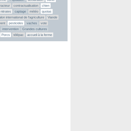
tracteur
contractualisation
chien
nitrates
captage
météo
quotas
lon international de l'agriculture
Viande
ment
pesticides
vaches
vote
intervention
Grandes cultures
Porcs
télépac
accueil à la ferme