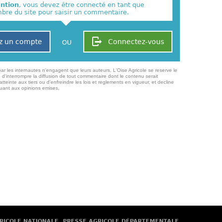
ention
, vous devez être connecté en tant que
re du site pour saisir un commentaire.
z un compte
Connectez-vous
OU
ar les internautes n'engagent que leurs auteurs. L'Oise Agricole se reserve le
 d'interrompre la diffusion de tout commentaire dont le contenu serait
atteinte aux tiers ou d'enfreindre les lois et reglements en vigueur, et decline
quant aux opinions emises,
RICOLE NATIONALE
PRESSE AGRICOLE DÉPARTEMENTALE