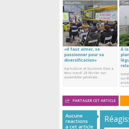
Actualités
Oise
«Il faut aimer, se
À la
passionner pour sa
plan
diversification»
lég
rela
Agriculture et tourisme Oise a
tenu mardi 18 février son
Insta
assemblée générale.
sur-
produ
et lé
PARTAGER CET ARTICLE
Aucune
Réagiss
reactions
a cet article