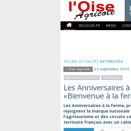
REUSSIR.FR
MENU
CON
ACCUEIL
ACTUALITÉS
ACTUALITÉS
L'Oise Agricole
23 septembre 2022
Bienvenue À La Ferme
Agritourisme
Les Anniversaires à
«Bienvenue à la fe
Les Anniversaires à la ferme, p
rejoignent la marque nationale
l'agritourisme et des circuits co
territoire français avec un cah