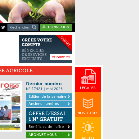
CONNEXION
Rechercher
ISE AGRICOLE
Dernier numéro
LÉGALES
N° 17421 | mai 2026
Edition de la semaine
Anciens numéros
OFFRE D’ESSAI
NOS TITRES
1 N° GRATUIT
Bénéficiez de l’offre
ABONNEZ-VOUS
MÉTÉO