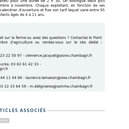
laires) pour une durée de 2 h 30. On distingue deux pics
ptembre à novembre. Chaque exploitant, en fonction de ses
alendrier d'ouverture et fixe son tarif lequel varie entre 95
fants âgés de 4 à 11 ans.
eil sur la ferme ou avez des questions ? Contactez le Point
mbre d'agriculture ou rendez-vous sur le site dédié :
 23 22 50 97 - clemence.jacquet@aisne.chambagri.fr
Hucke, 03 62 61 42 33 -
ri.fr
 44 11 44 66 - laurence.lamaison@oise.chambagri.fr
 03 22 33 64 59 - m.delignieres@somme.chambagri.fr
TICLES ASSOCIÉS
urisme