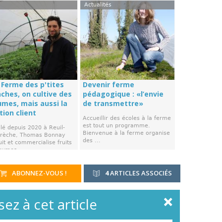
Actualités
 Ferme des p'tites
Devenir ferme
ches, on cultive des
pédagogique : «l’envie
umes, mais aussi la
de transmettre»
tion client
Accueillir des écoles à la ferme
est tout un programme.
llé depuis 2020 à Reuil-
Bienvenue à la ferme organise
Brèche, Thomas Bonnay
des ...
it et commercialise fruits
gumes ...
ABONNEZ-VOUS !
4
ARTICLES ASSOCIÉS
ez à cet article