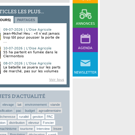
TICLES LES PLUS...
JOURS)
PARTAGES
ANNONCES
09-07-2026 | L'Oise Agricole
Jean-Michel Heu : «Il n’est jamais
trop tôt pour pousser la porte de
...
AGENDA
10-07-2026 | L'Oise Agricole
55 ha partent en fumée dans le
Clermontois
08-07-2026 | L'Oise Agricole
La bataille se jouera sur les parts
de marché, pas sur les volumes
NEWSLETTER
Voir tous
JETS D’ACTUALITÉ
elevage
lait
environnement
viande
sification
pac
budget
agroalimentaire
écheresse
ruralité
gestion
PAC
tion
distribution
eleveur
Foncier
machinisme
tourisme
Interview
Insee
erme
Population
déclaration
santé