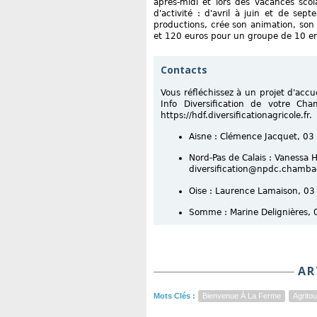
après-midi et lors des vacances sco
d'activité : d'avril à juin et de se
productions, crée son animation, son c
et 120 euros pour un groupe de 10 en
Contacts
Vous réfléchissez à un projet d'accu
Info Diversification de votre Cha
https://hdf.diversificationagricole.fr.
Aisne : Clémence Jacquet, 03
Nord-Pas de Calais : Vanessa 
diversification@npdc.chambag
Oise : Laurence Lamaison, 03
Somme : Marine Delignières,
AR
Mots Clés :
Bienvenue À La Ferme
Agrito