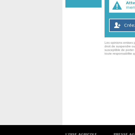
Att
memb
Crée
Les opinions emises p
droit de suspendre ou
susceptible de porter 
toute responsabilite 
L'OISE AGRICOLE
PRESSE AG