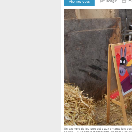
Reagir
Im
Abonnez-vous
Un exemple de jeu proposés aux enfants lors des an
endroit. - © Chambre d’agriculture du Nord-Pas-de