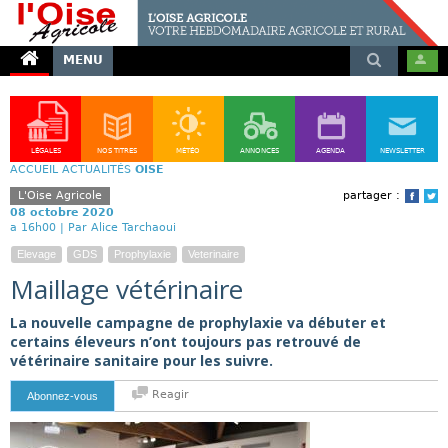
MENU
LÉGALES
NOS TITRES
MÉTÉO
ANNONCES
AGENDA
NEWSLETTER
ACCUEIL
ACTUALITÉS
OISE
L'Oise Agricole
partager :
Face
T
08 octobre 2020
a 16h00 |
Par Alice Tarchaoui
Elevage
GDS
Prophylaxie
Veterinaire
Maillage vétérinaire
La nouvelle campagne de prophylaxie va débuter et
certains éleveurs n’ont toujours pas retrouvé de
vétérinaire sanitaire pour les suivre.
Reagir
Abonnez-vous