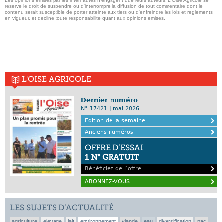
Les opinions emises par les internautes n'engagent que leurs auteurs. L'Oise Agricole se
reserve le droit de suspendre ou d'interrompre la diffusion de tout commentaire dont le
contenu serait susceptible de porter atteinte aux tiers ou d'enfreindre les lois et reglements
en vigueur, et decline toute responsabilite quant aux opinions emises,
L'OISE AGRICOLE
Dernier numéro
N° 17421 | mai 2026
Edition de la semaine
Anciens numéros
OFFRE D’ESSAI
1 N° GRATUIT
Bénéficiez de l’offre
ABONNEZ-VOUS
LES SUJETS D’ACTUALITÉ
agriculture
elevage
lait
environnement
viande
eau
diversification
pac