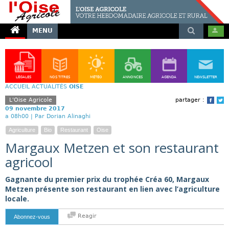
MENU
LÉGALES
NOS TITRES
MÉTÉO
ANNONCES
AGENDA
NEWSLETTER
ACCUEIL
ACTUALITÉS
OISE
L'Oise Agricole
partager :
Face
T
09 novembre 2017
a 08h00 |
Par Dorian Alinaghi
Agriculture
Bio
Restaurant
Oise
Margaux Metzen et son restaurant
agricool
Gagnante du premier prix du trophée Créa 60, Margaux
Metzen présente son restaurant en lien avec l’agriculture
locale.
Reagir
Abonnez-vous