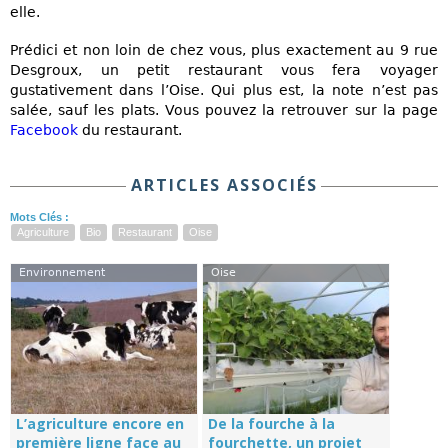
elle.
Prédici et non loin de chez vous, plus exactement au 9 rue
Desgroux, un petit restaurant vous fera voyager
gustativement dans l’Oise. Qui plus est, la note n’est pas
salée, sauf les plats. Vous pouvez la retrouver sur la page
Facebook
du restaurant.
ARTICLES ASSOCIÉS
Mots Clés :
Agriculture
Bio
Restaurant
Oise
Environnement
Oise
L’agriculture encore en
De la fourche à la
première ligne face au
fourchette, un projet