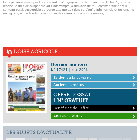
Les opinions emises par les internautes n'engagent que leurs auteurs. L'Oise Agricole se
reserve le droit de suspendre ou d'interrompre la diffusion de tout commentaire dont le
contenu serait susceptible de porter atteinte aux tiers ou d'enfreindre les lois et reglements
en vigueur, et decline toute responsabilite quant aux opinions emises,
L'OISE AGRICOLE
Dernier numéro
N° 17421 | mai 2026
Edition de la semaine
Anciens numéros
OFFRE D’ESSAI
1 N° GRATUIT
Bénéficiez de l’offre
ABONNEZ-VOUS
LES SUJETS D’ACTUALITÉ