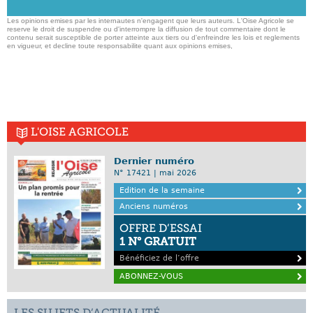
Les opinions emises par les internautes n'engagent que leurs auteurs. L'Oise Agricole se
reserve le droit de suspendre ou d'interrompre la diffusion de tout commentaire dont le
contenu serait susceptible de porter atteinte aux tiers ou d'enfreindre les lois et reglements
en vigueur, et decline toute responsabilite quant aux opinions emises,
L'OISE AGRICOLE
Dernier numéro
N° 17421 | mai 2026
Edition de la semaine
Anciens numéros
OFFRE D’ESSAI
1 N° GRATUIT
Bénéficiez de l’offre
ABONNEZ-VOUS
LES SUJETS D’ACTUALITÉ