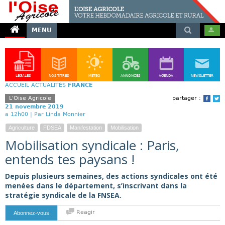
MENU
LÉGALES
NOS TITRES
MÉTÉO
ANNONCES
AGENDA
NEWSLETTER
ACCUEIL
ACTUALITÉS
FRANCE
L'Oise Agricole
partager :
Face
T
21 novembre 2019
a 12h00 |
Par Linda Monnier
Agriculture
FDSEA
Manifestation
Mobilisation
Mobilisation syndicale : Paris,
entends tes paysans !
Depuis plusieurs semaines, des actions syndicales ont été
menées dans le département, s’inscrivant dans la
stratégie syndicale de la FNSEA.
Reagir
Abonnez-vous