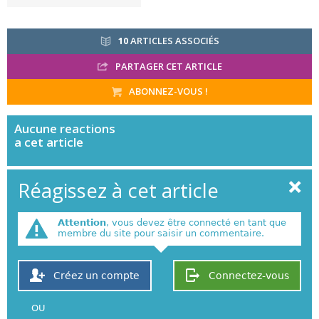
10
ARTICLES ASSOCIÉS
PARTAGER CET ARTICLE
ABONNEZ-VOUS !
Aucune
reactions
a cet article
Réagissez à cet article
Attention
, vous devez être connecté en tant que
membre du site pour saisir un commentaire.
Créez un compte
Connectez-vous
OU