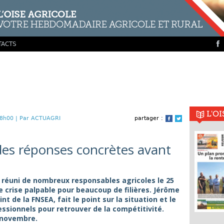
TACTS
L'O
8h00 |
Par ACTUAGRI
partager :
Facebook
Twitter
es réponses concrètes avant
a réuni de nombreux responsables agricoles le 25
 crise palpable pour beaucoup de filières. Jérôme
t de la FNSEA, fait le point sur la situation et le
fessionnels pour retrouver de la compétitivité.
 novembre.