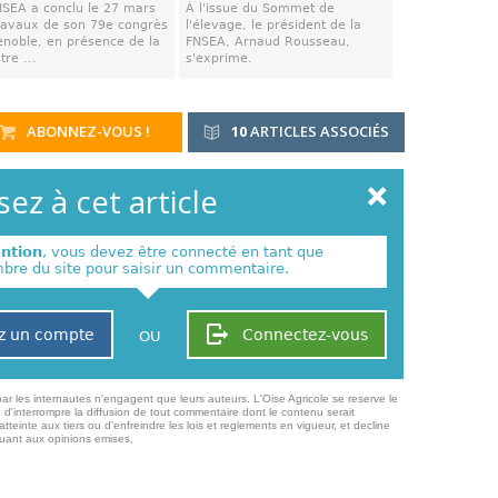
NSEA a conclu le 27 mars
À l'issue du Sommet de
travaux de son 79e congrès
l'élevage, le président de la
enoble, en présence de la
FNSEA, Arnaud Rousseau,
tre ...
s'exprime.
ABONNEZ-VOUS !
10
ARTICLES ASSOCIÉS
ez à cet article
ention
, vous devez être connecté en tant que
re du site pour saisir un commentaire.
z un compte
Connectez-vous
OU
ar les internautes n'engagent que leurs auteurs. L'Oise Agricole se reserve le
 d'interrompre la diffusion de tout commentaire dont le contenu serait
atteinte aux tiers ou d'enfreindre les lois et reglements en vigueur, et decline
quant aux opinions emises,