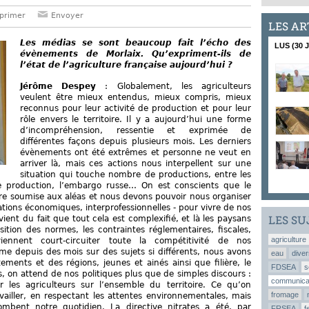
primer
Envoyer
LES AR
Les médias se sont beaucoup fait l’écho des
LUS (30 
évènements de Morlaix. Qu’expriment-ils de
l’état de l’agriculture française aujourd’hui ?
Jérôme Despey
: Globalement, les agriculteurs
veulent être mieux entendus, mieux compris, mieux
reconnus pour leur activité de production et pour leur
rôle envers le territoire. Il y a aujourd’hui une forme
d’incompréhension, ressentie et exprimée de
différentes façons depuis plusieurs mois. Les derniers
évènements ont été extrêmes et personne ne veut en
arriver là, mais ces actions nous interpellent sur une
situation qui touche nombre de productions, entre les
 de production, l’embargo russe… On est conscients que le
être soumise aux aléas et nous devons pouvoir nous organiser
tions économiques, interprofessionnelles - pour vivre de nos
ient du fait que tout cela est complexifié, et là les paysans
LES SU
ition des normes, les contraintes réglementaires, fiscales,
agriculture
viennent court-circuiter toute la compétitivité de nos
rime depuis des mois sur des sujets si différents, nous avons
eau
diver
ments et des régions, jeunes et ainés ainsi que filière, le
FDSEA
s
, on attend de nos politiques plus que de simples discours :
communica
r les agriculteurs sur l’ensemble du territoire. Ce qu’on
fromage
vailler, en respectant les attentes environnementales, mais
mbent notre quotidien. La directive nitrates a été, par
FRSEA
f