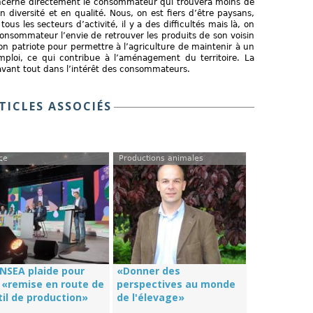
 concerne directement le consommateur qui trouvera moins de
 en diversité et en qualité. Nous, on est fiers d’être paysans,
tous les secteurs d’activité, il y a des difficultés mais là, on
consommateur l’envie de retrouver les produits de son voisin
on patriote pour permettre à l’agriculture de maintenir à un
mploi, ce qui contribue à l’aménagement du territoire. La
 avant tout dans l’intérêt des consommateurs.
TICLES ASSOCIÉS
ce
Productions animales
FNSEA plaide pour
«Donner des
 «remise en route de
perspectives au monde
til de production»
de l'élevage»