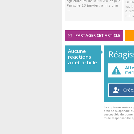
agriculteurs de la FNSEA et JA à
La F
Paris, le 13 janvier, a mis une
les 
...
à Gr
minis
PARTAGER CET ARTICLE
Aucune
Réagiss
reactions
a cet article
Att
memb
Crée
Les opinions emises p
droit de suspendre ou
susceptible de porter 
toute responsabilite 