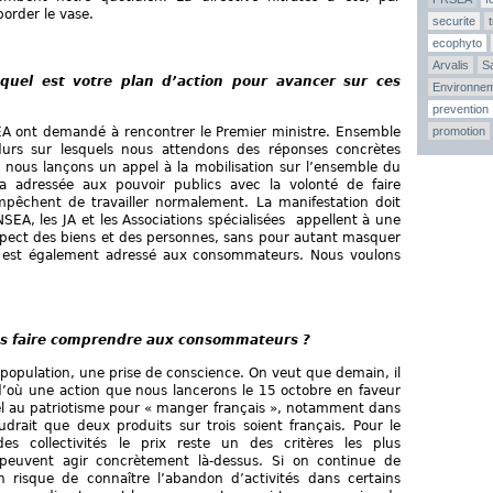
border le vase.
securite
ecophyto
Arvalis
Sa
, quel est votre plan d’action pour avancer sur ces
Environne
prevention
EA ont demandé à rencontrer le Premier ministre. Ensemble
promotion
urs sur lesquels nous attendons des réponses concrètes
 nous lançons un appel à la mobilisation sur l’ensemble du
era adressée aux pouvoir publics avec la volonté de faire
êchent de travailler normalement. La manifestation doit
SEA, les JA et les Associations spécialisées appellent à une
respect des biens et des personnes, sans pour autant masquer
age est également adressé aux consommateurs. Nous voulons
us faire comprendre aux consommateurs ?
a population, une prise de conscience. On veut que demain, il
d’où une action que nous lancerons le 15 octobre en faveur
l au patriotisme pour « manger français », notamment dans
udrait que deux produits sur trois soient français. Pour le
s collectivités le prix reste un des critères les plus
 peuvent agir concrètement là-dessus. Si on continue de
n risque de connaître l’abandon d’activités dans certains