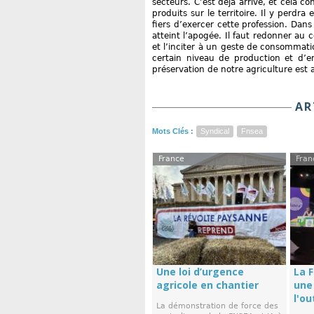
secteurs. C’est déjà arrivé, et cela
produits sur le territoire. Il y perdra
fiers d’exercer cette profession. Dans 
atteint l’apogée. Il faut redonner au 
et l’inciter à un geste de consommati
certain niveau de production et d’e
préservation de notre agriculture est
AR
Mots Clés :
Syndical
Fnsea
France
Fran
Une loi d’urgence
La 
agricole en chantier
une
l'ou
La démonstration de force des