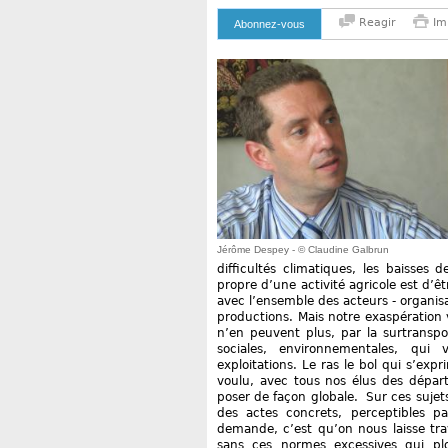
Reagir
Im
Abonnez-vous
Jérôme Despey - © Claudine Galbrun
difficultés climatiques, les baisses
propre d’une activité agricole est d’
avec l’ensemble des acteurs - organisa
productions. Mais notre exaspération v
n’en peuvent plus, par la surtranspos
sociales, environnementales, qui 
exploitations. Le ras le bol qui s’exp
voulu, avec tous nos élus des départe
poser de façon globale. Sur ces sujets
des actes concrets, perceptibles pa
demande, c’est qu’on nous laisse tra
sans ces normes excessives qui plo