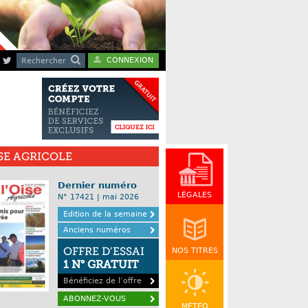
CONNEXION
Rechercher
ISE AGRICOLE
Dernier numéro
LÉGALES
N° 17421 | mai 2026
Edition de la semaine
Anciens numéros
OFFRE D’ESSAI
NOS TITRES
1 N° GRATUIT
Bénéficiez de l’offre
ABONNEZ-VOUS
MÉTÉO