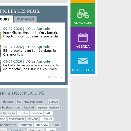
TICLES LES PLUS...
JOURS)
PARTAGES
ANNONCES
09-07-2026 | L'Oise Agricole
Jean-Michel Heu : «Il n’est jamais
trop tôt pour pousser la porte de
...
AGENDA
10-07-2026 | L'Oise Agricole
55 ha partent en fumée dans le
Clermontois
08-07-2026 | L'Oise Agricole
La bataille se jouera sur les parts
de marché, pas sur les volumes
NEWSLETTER
Voir tous
JETS D’ACTUALITÉ
elevage
lait
environnement
viande
sification
pac
budget
agroalimentaire
écheresse
ruralité
gestion
PAC
tion
distribution
eleveur
Foncier
machinisme
tourisme
Interview
Insee
erme
Population
déclaration
santé