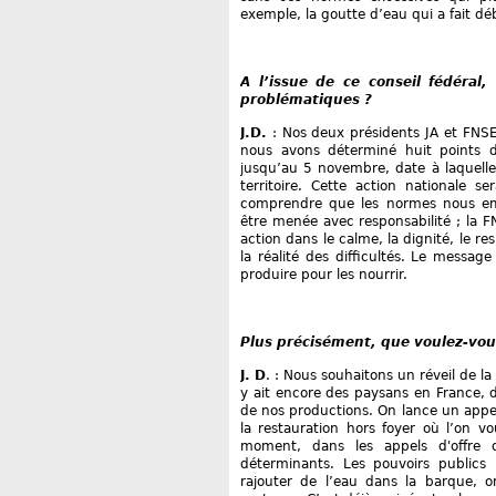
exemple, la goutte d’eau qui a fait dé
A l’issue de ce conseil fédéral
problématiques ?
J.D.
: Nos deux présidents JA et FNS
nous avons déterminé huit points d
jusqu’au 5 novembre, date à laquelle
territoire. Cette action nationale s
comprendre que les normes nous emp
être menée avec responsabilité ; la FN
action dans le calme, la dignité, le 
la réalité des difficultés. Le mess
produire pour les nourrir.
Plus précisément, que voulez-vo
J. D
. : Nous souhaitons un réveil de l
y ait encore des paysans en France, 
de nos productions. On lance un appe
la restauration hors foyer où l’on vo
moment, dans les appels d'offre de
déterminants. Les pouvoirs publics
rajouter de l’eau dans la barque, o