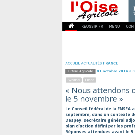
REUSSIR.FR
MENU
CON
ACCUEIL
ACTUALITÉS
FRANCE
L'Oise Agricole
01 octobre 2014
a 0
Syndical
Fnsea
« Nous attendons d
le 5 novembre »
Le Conseil fédéral de la FNSEA 
septembre, dans un contexte de
Despey, secrétaire général adjoin
plan d’action défini par les pro
Réponses attendues avant le 5