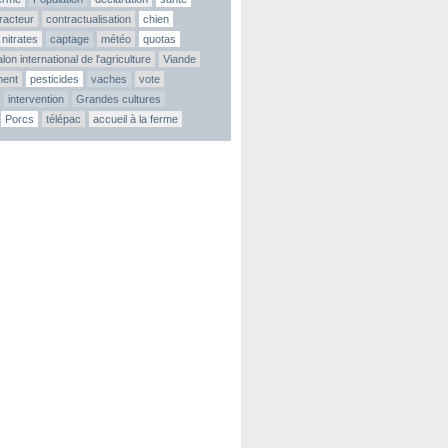
tracteur
contractualisation
chien
nitrates
captage
météo
quotas
lon international de l'agriculture
Viande
ment
pesticides
vaches
vote
intervention
Grandes cultures
Porcs
télépac
accueil à la ferme