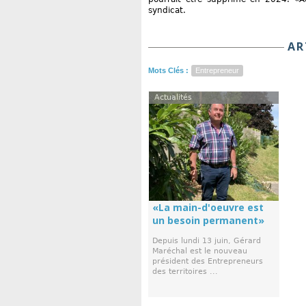
syndicat.
AR
Mots Clés :
Entrepreneur
Actualités
«La main-d'oeuvre est
un besoin permanent»
Depuis lundi 13 juin, Gérard
Maréchal est le nouveau
président des Entrepreneurs
des territoires ...