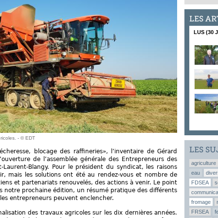
LES AR
LUS (30 
ricoles. - © EDT
LES SU
cheresse, blocage des raffineries», l’inventaire de Gérard
 l’ouverture de l’assemblée générale des Entrepreneurs des
agriculture
nt-Laurent-Blangy. Pour le président du syndicat, les raisons
eau
diver
r, mais les solutions ont été au rendez-vous et nombre de
tiens et partenariats renouvelés, des actions à venir. Le point
FDSEA
s
ns notre prochaine édition, un résumé pratique des différents
communica
e les entrepreneurs peuvent enclencher.
fromage
FRSEA
f
alisation des travaux agricoles sur les dix dernières années.