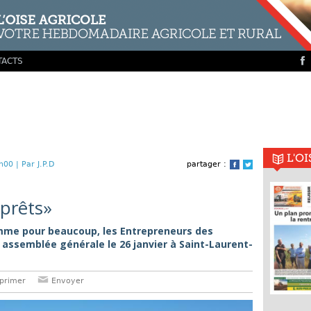
TACTS
L'O
h00 |
Par J.P.D
partager :
Facebook
Twitter
prêts»
omme pour beaucoup, les Entrepreneurs des
n assemblée générale le 26 janvier à Saint-Laurent-
primer
Envoyer