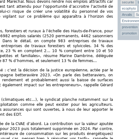
ard Maréchal. Nous devons rendre nos emplois attractifs car
securite
st tant attendu pour l’opportunité d’accroitre l’activité de
ecophyto
elui-ci risque de créer une volatilité du personnel de vos
Arvalis
Sa
e vigilant sur ce problème qui apparaîtra à l’horizon des
Environne
prevention
, forestiers et ruraux à l’échelle des Hauts-de-France, pour
promotion
6982 emplois salariés (2520 permanents, 4462 saisonniers
. Dans le détail, on compte 983 entreprises de travaux
7 entreprises de travaux forestiers et sylvicoles. 34 % des
ste, 23 % en comptent 2… 10 % comptent entre 10 et 50
 petites et familiales», résume Marine Dambrine, déléguée
pte 87 % d’hommes, et seulement 13 % de femmes…
é : c’est la décision de la justice européenne, actée par le
ampagne betteravière 2023. «On parle des betteraviers, on
de rendement et probablement aussi la baisse de surfaces
 également impact sur les entrepreneurs», rappelle Gérard
(climatiques etc...), le syndicat planche notamment sur la
ploitation comme elle peut exister pour les agriculteurs.
 assurances qui sont ouvertes, à nous de leur apporter le
ent des EDT.
e de la CVAE d’abord. La contribution sur la valeur ajoutée
 pour 2023 puis totalement supprimée en 2024. Par contre,
intérieure de consommation sur les produits énergétiques)
uel cas, pensez bien à réajuster vos tarifs», rappelle le