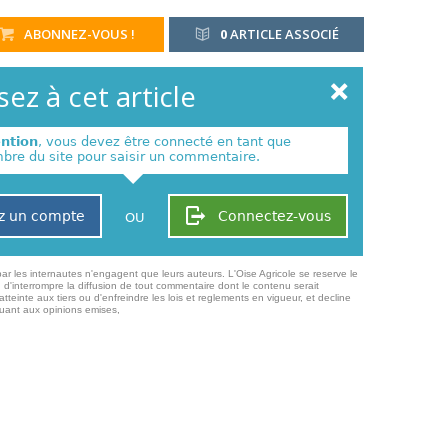
ABONNEZ-VOUS !
0
ARTICLE ASSOCIÉ
ez à cet article
ention
, vous devez être connecté en tant que
re du site pour saisir un commentaire.
z un compte
Connectez-vous
OU
ar les internautes n'engagent que leurs auteurs. L'Oise Agricole se reserve le
 d'interrompre la diffusion de tout commentaire dont le contenu serait
atteinte aux tiers ou d'enfreindre les lois et reglements en vigueur, et decline
quant aux opinions emises,