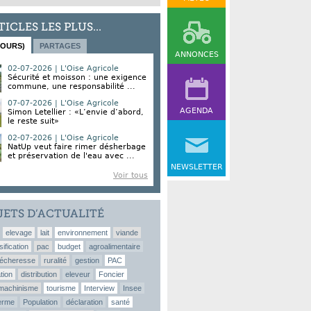
TICLES LES PLUS...
JOURS)
PARTAGES
ANNONCES
02-07-2026 | L'Oise Agricole
Sécurité et moisson : une exigence
commune, une responsabilité ...
07-07-2026 | L'Oise Agricole
AGENDA
Simon Letellier : «L’envie d’abord,
le reste suit»
02-07-2026 | L'Oise Agricole
NatUp veut faire rimer désherbage
et préservation de l'eau avec ...
NEWSLETTER
Voir tous
JETS D’ACTUALITÉ
elevage
lait
environnement
viande
sification
pac
budget
agroalimentaire
écheresse
ruralité
gestion
PAC
tion
distribution
eleveur
Foncier
machinisme
tourisme
Interview
Insee
erme
Population
déclaration
santé