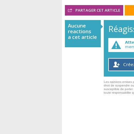
PARTAGER CET ARTICLE
Aucune
Réagiss
reactions
a cet article
Att
memb
Crée
Les opinions emises p
droit de suspendre ou
susceptible de porter 
toute responsabilite 