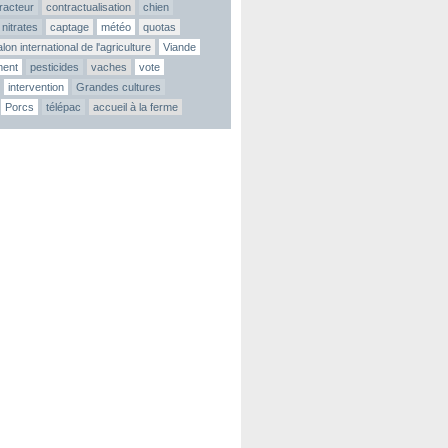
tracteur
contractualisation
chien
nitrates
captage
météo
quotas
lon international de l'agriculture
Viande
ment
pesticides
vaches
vote
intervention
Grandes cultures
Porcs
télépac
accueil à la ferme