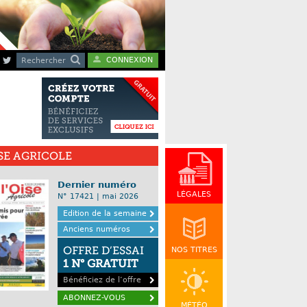
CONNEXION
Rechercher
ISE AGRICOLE
Dernier numéro
LÉGALES
N° 17421 | mai 2026
Edition de la semaine
Anciens numéros
OFFRE D’ESSAI
NOS TITRES
1 N° GRATUIT
Bénéficiez de l’offre
ABONNEZ-VOUS
MÉTÉO