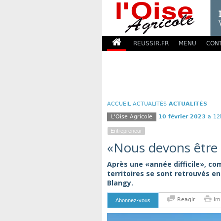
REUSSIR.FR
MENU
CON
ACCUEIL
ACTUALITÉS
ACTUALITÉS
L'Oise Agricole
10 février 2023
a 12
Entrepreneur
«Nous devons être 
Après une «année difficile», c
territoires se sont retrouvés e
Blangy.
Reagir
Im
Abonnez-vous