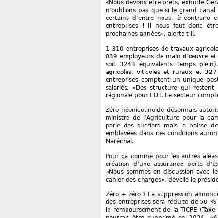
«Nous devons être prêts, exhorte Gér
n’oublions pas que si le grand canal e
certains d’entre nous, à contrario c
entreprises ! Il nous faut donc êtr
prochaines années», alerte-t-il.
1 310 entreprises de travaux agricoles
839 employeurs de main d’œuvre et 
soit 3243 équivalents temps plein)
agricoles, viticoles et ruraux et 32
entreprises comptent un unique po
salariés. «Des structure qui restent
régionale pour EDT. Le secteur com
Zéro néonicotinoïde désormais autoris
ministre de l’Agriculture pour la c
parle des sucriers mais la baisse 
emblavées dans ces conditions auront
Maréchal.
Pour ça comme pour les autres aléas 
création d’une assurance perte d’ex
«Nous sommes en discussion avec les
cahier des charges», dévoile le présid
Zéro + zéro ? La suppression annoncé
des entreprises sera réduite de 50 %
le remboursement de la TICPE (Taxe 
pourrait être supprimé en 2024. «Auq