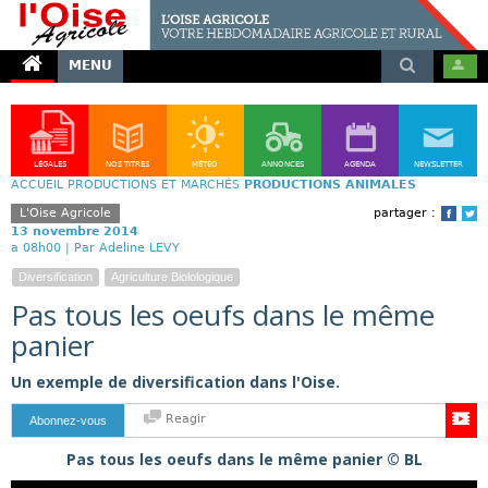
MENU
LÉGALES
NOS TITRES
MÉTÉO
ANNONCES
AGENDA
NEWSLETTER
ACCUEIL
PRODUCTIONS ET MARCHÉS
PRODUCTIONS ANIMALES
L'Oise Agricole
partager :
Face
T
13 novembre 2014
a 08h00 |
Par Adeline LEVY
Diversification
Agriculture Biolologique
Pas tous les oeufs dans le même
panier
Un exemple de diversification dans l'Oise.
Reagir
Abonnez-vous
Pas tous les oeufs dans le même panier © BL