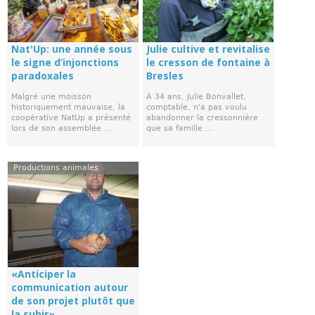
Nat'Up: une année sous
Julie cultive et revitalise
le signe d’injonctions
le cresson de fontaine à
paradoxales
Bresles
Malgré une moisson
À 34 ans, Julie Bonvallet,
historiquement mauvaise, la
comptable, n'a pas voulu
coopérative NatUp a présenté
abandonner la cressonnière
lors de son assemblée ...
que sa famille ...
Productions animales
«Anticiper la
communication autour
de son projet plutôt que
la subir»