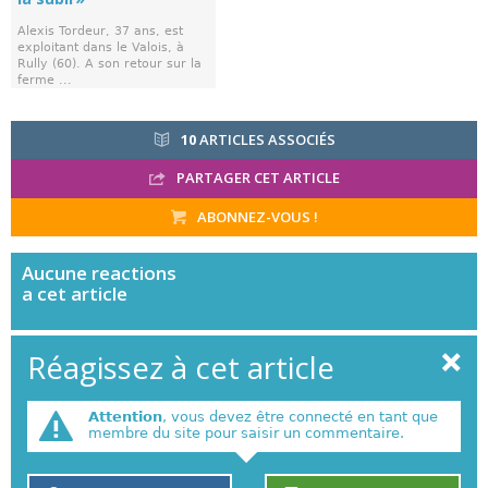
Alexis Tordeur, 37 ans, est
exploitant dans le Valois, à
Rully (60). A son retour sur la
ferme ...
10
ARTICLES ASSOCIÉS
PARTAGER CET ARTICLE
ABONNEZ-VOUS !
Aucune
reactions
a cet article
Réagissez à cet article
Attention
, vous devez être connecté en tant que
membre du site pour saisir un commentaire.