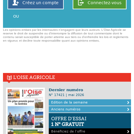
Créez un compte
Connectez-vous
OU
Les opinions emises par les internautes n'engagent que leurs auteurs. L'Oise Agricole se
reserve le droit de suspendre ou d'interrompre la diffusion de tout commentaire dont le
contenu serait susceptible de porter atteinte aux tiers ou d'enfreindre les lois et reglements
en vigueur, et decline toute responsabilite quant aux opinions emises,
L'OISE AGRICOLE
Dernier numéro
N° 17421 | mai 2026
Edition de la semaine
Anciens numéros
OFFRE D’ESSAI
1 N° GRATUIT
Bénéficiez de l’offre