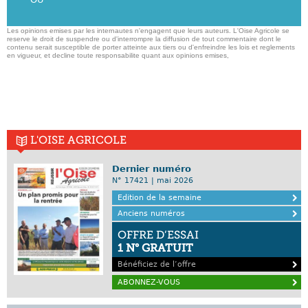
Les opinions emises par les internautes n'engagent que leurs auteurs. L'Oise Agricole se
reserve le droit de suspendre ou d'interrompre la diffusion de tout commentaire dont le
contenu serait susceptible de porter atteinte aux tiers ou d'enfreindre les lois et reglements
en vigueur, et decline toute responsabilite quant aux opinions emises,
L'OISE AGRICOLE
Dernier numéro
N° 17421 | mai 2026
Edition de la semaine
Anciens numéros
OFFRE D’ESSAI
1 N° GRATUIT
Bénéficiez de l’offre
ABONNEZ-VOUS