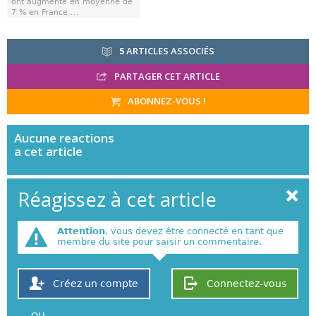
ont augmenté en moyenne de
7 % en France ...
5
ARTICLES ASSOCIÉS
PARTAGER CET ARTICLE
ABONNEZ-VOUS !
Aucune
reactions
a cet article
Réagissez à cet article
Attention
, vous devez être connecté en tant que
membre du site pour saisir un commentaire.
Créez un compte
Connectez-vous
OU