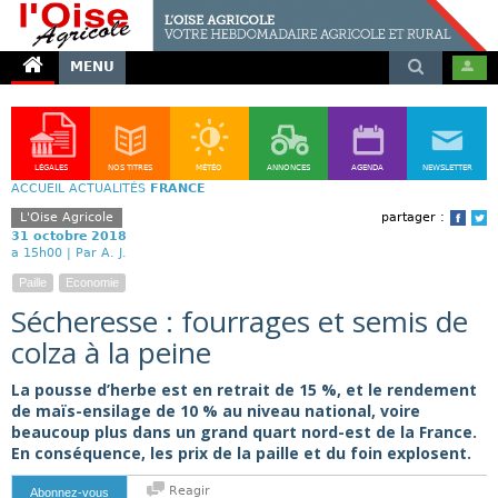
MENU
LÉGALES
NOS TITRES
MÉTÉO
ANNONCES
AGENDA
NEWSLETTER
ACCUEIL
ACTUALITÉS
FRANCE
L'Oise Agricole
partager :
Face
T
31 octobre 2018
a 15h00 |
Par A. J.
Paille
Economie
Sécheresse : fourrages et semis de
colza à la peine
La pousse d’herbe est en retrait de 15 %, et le rendement
de maïs-ensilage de 10 % au niveau national, voire
beaucoup plus dans un grand quart nord-est de la France.
En conséquence, les prix de la paille et du foin explosent.
Reagir
Abonnez-vous