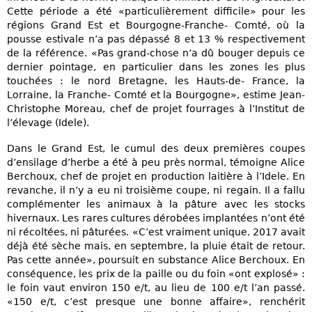
Cette période a été «particulièrement difficile» pour les
régions Grand Est et Bourgogne-Franche- Comté, où la
pousse estivale n’a pas dépassé 8 et 13 % respectivement
de la référence. «Pas grand-chose n’a dû bouger depuis ce
dernier pointage, en particulier dans les zones les plus
touchées : le nord Bretagne, les Hauts-de- France, la
Lorraine, la Franche- Comté et la Bourgogne», estime Jean-
Christophe Moreau, chef de projet fourrages à l’Institut de
l’élevage (Idele).
Dans le Grand Est, le cumul des deux premières coupes
d’ensilage d’herbe a été à peu près normal, témoigne Alice
Berchoux, chef de projet en production laitière à l’Idele. En
revanche, il n’y a eu ni troisième coupe, ni regain. Il a fallu
complémenter les animaux à la pâture avec les stocks
hivernaux. Les rares cultures dérobées implantées n’ont été
ni récoltées, ni pâturées. «C’est vraiment unique. 2017 avait
déjà été sèche mais, en septembre, la pluie était de retour.
Pas cette année», poursuit en substance Alice Berchoux. En
conséquence, les prix de la paille ou du foin «ont explosé» :
le foin vaut environ 150 e/t, au lieu de 100 e/t l’an passé.
«150 e/t, c’est presque une bonne affaire», renchérit