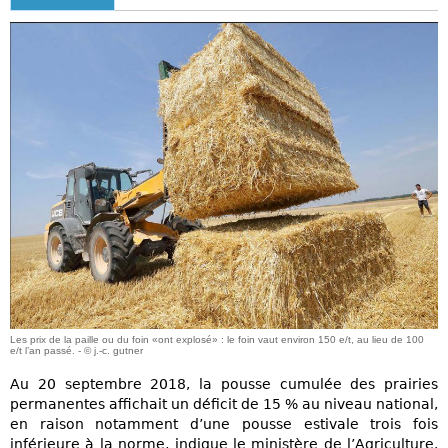
Les prix de la paille ou du foin «ont explosé» : le foin vaut environ 150 e/t, au lieu de 100
e/t l’an passé. - © j.-c. gutner
Au 20 septembre 2018, la pousse cumulée des prairies
permanentes affichait un déficit de 15 % au niveau national,
en raison notamment d’une pousse estivale trois fois
inférieure à la norme, indique le ministère de l’Agriculture.