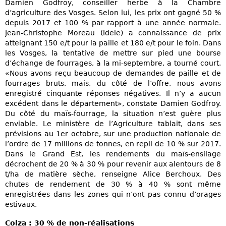
Damien Godfroy, conseiller herbe à la Chambre
d’agriculture des Vosges. Selon lui, les prix ont gagné 50 %
depuis 2017 et 100 % par rapport à une année normale.
Jean-Christophe Moreau (Idele) a connaissance de prix
atteignant 150 e/t pour la paille et 180 e/t pour le foin. Dans
les Vosges, la tentative de mettre sur pied une bourse
d’échange de fourrages, à la mi-septembre, a tourné court.
«Nous avons reçu beaucoup de demandes de paille et de
fourrages bruts, mais, du côté de l’offre, nous avons
enregistré cinquante réponses négatives. Il n’y a aucun
excédent dans le département», constate Damien Godfroy.
Du côté du maïs-fourrage, la situation n’est guère plus
enviable. Le ministère de l’Agriculture tablait, dans ses
prévisions au 1er octobre, sur une production nationale de
l’ordre de 17 millions de tonnes, en repli de 10 % sur 2017.
Dans le Grand Est, les rendements du maïs-ensilage
décrochent de 20 % à 30 % pour revenir aux alentours de 8
t/ha de matière sèche, renseigne Alice Berchoux. Des
chutes de rendement de 30 % à 40 % sont même
enregistrées dans les zones qui n’ont pas connu d’orages
estivaux.
Colza : 30 % de non-réalisations