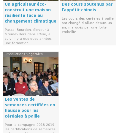
Un agriculteur éco-
Des cours soutenus par
construit une maison
l’appétit chinois
résiliente face au
Les cours des céréales à paille
changement climatique
ont changé d’allure depuis un
an, marqués par une forte
Pascal Bourdon, éleveur à
embellie. ...
Grémévillers dans l'Oise, a
suivi il y a quelques années
une formation ...
Productions végétales
Les ventes de
semences certifiées en
hausse pour les
céréales à paille
Pour la campagne 2018-2019,
les certifications de semences