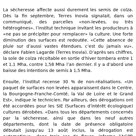
La sécheresse affecte aussi durement les semis de colza.
Dès la fin septembre, Terres Inovia signalait, dans un
communiqué, des parcelles «non-levées, ou très
hétérogènes», l’institut technique invitant les producteurs à
«ne pas se précipiter pour remplacer» la culture. Une forte
diminution des surfaces est redoutée. «Cette absence de
pluie sur d’aussi vastes étendues, c’est du jamais vu»,
déclare Fabien Lagarde (Terres Inovia). D’après ses chiffres,
la sole de colza récoltable en sortie d’hiver tombera entre 1
et 1,1 Mha, contre 1,58 Mha l’an dernier. Il y a d’abord une
baisse des intentions de semis à 1,5 Mha.
Ensuite, l’institut recense 30 % de non-réalisations. «Un
paquet de surfaces non levées apparaissent dans le Centre,
la Bourgogne-Franche-Comté, la Val de Loire et le Grand
Est», indique le technicien. Par ailleurs, des dérogations ont
été accordées pour les SIE (Surfaces d’intérêt écologique)
cultures dérobées. «Dans tous les départements concernés
par la sécheresse, ainsi que dans les neuf autres
départements, dont la date de présence obligatoire
débutait jusqu’au 13 août inclus, la dérogation est