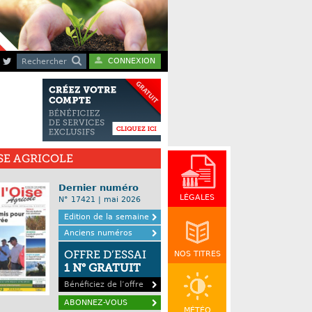
CONNEXION
Rechercher
ISE AGRICOLE
Dernier numéro
LÉGALES
N° 17421 | mai 2026
Edition de la semaine
Anciens numéros
OFFRE D’ESSAI
NOS TITRES
1 N° GRATUIT
Bénéficiez de l’offre
ABONNEZ-VOUS
MÉTÉO