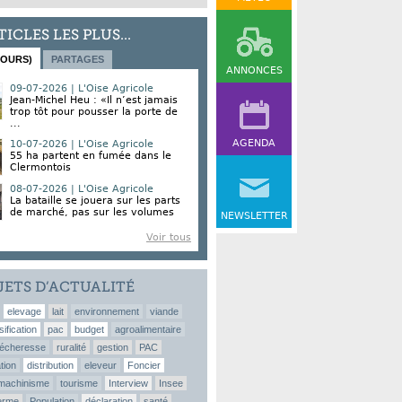
TICLES LES PLUS...
JOURS)
PARTAGES
ANNONCES
09-07-2026 | L'Oise Agricole
Jean-Michel Heu : «Il n’est jamais
trop tôt pour pousser la porte de
...
AGENDA
10-07-2026 | L'Oise Agricole
55 ha partent en fumée dans le
Clermontois
08-07-2026 | L'Oise Agricole
La bataille se jouera sur les parts
de marché, pas sur les volumes
NEWSLETTER
Voir tous
JETS D’ACTUALITÉ
elevage
lait
environnement
viande
sification
pac
budget
agroalimentaire
écheresse
ruralité
gestion
PAC
tion
distribution
eleveur
Foncier
machinisme
tourisme
Interview
Insee
erme
Population
déclaration
santé