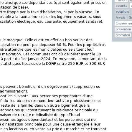
ême ainsi que ses dépendances (qui sont également prises en
securite
itation de base).
ecophyto
être frappé par la taxe d'habitation, ni par la surtaxe. En
posable à la taxe annuelle sur les logements vacants, sous
Arvalis
Sa
installation électrique, eau courante, équipement sanitaire).
Environne
prevention
promotion
mule magique. Celle-ci est en effet au bon vouloir des
ration ne peut pas dépasser 60 %. Pour les propriétaires
udra attendre que les municipalités où se situent leur
e majoration. Les communes ont dû délibérer avant le 30
à partir du 1er janvier 2024. En moyenne, le montant de la
de statistiques fiscales de la DGFiP entre 250 EUR et 300 EUR
les peuvent bénéficier d'un dégrèvement (suppression ou
administration).
ont les suivants : aux personnes propriétaires d'une
 du lieu où elles exercent leur activité professionnelle et
u reste de la famille, dans un autre logement que la
secondaires qui constituaient la résidence principale du
maison de retraite médicalisée de type Ehpad
ersonnes âgées dépendantes) et les personnes qui ne
re d'habitation principale pour une cause étrangère à leur
s en location ou en vente au prix du marché et ne trouvant