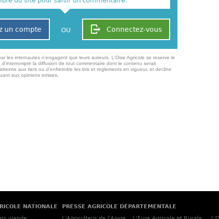
re du site pour saisir un commentaire.
z un compte
Connectez-vous
OU
ar les internautes n'engagent que leurs auteurs. L'Oise Agricole se reserve le
 d'interrompre la diffusion de tout commentaire dont le contenu serait
atteinte aux tiers ou d'enfreindre les lois et reglements en vigueur, et decline
quant aux opinions emises,
RICOLE NATIONALE
PRESSE AGRICOLE DÉPARTEMENTALE
ins viande
L'Agriculteur de l'Aisne
L'Eure Agricole et Rurale
L'