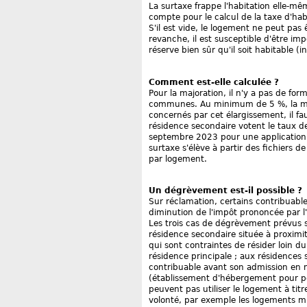
La surtaxe frappe l'habitation elle-m
compte pour le calcul de la taxe d'hab
S'il est vide, le logement ne peut pas 
revanche, il est susceptible d'être im
réserve bien sûr qu'il soit habitable (
Comment est-elle calculée ?
Pour la majoration, il n'y a pas de for
communes. Au minimum de 5 %, la majo
concernés par cet élargissement, il fa
résidence secondaire votent le taux d
septembre 2023 pour une application 
surtaxe s'élève à partir des fichiers 
par logement.
Un dégrèvement est-il possible ?
Sur réclamation, certains contribuab
diminution de l'impôt prononcée par l'
Les trois cas de dégrèvement prévus s
résidence secondaire située à proximité
qui sont contraintes de résider loin d
résidence principale ; aux résidences 
contribuable avant son admission en 
(établissement d'hébergement pour p
peuvent pas utiliser le logement à tit
volonté, par exemple les logements mi