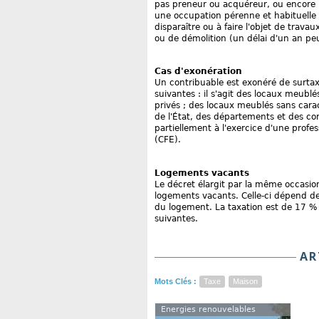
pas preneur ou acquéreur, ou encore 
une occupation pérenne et habituelle
disparaître ou à faire l'objet de trava
ou de démolition (un délai d'un an peu
Cas d'exonération
Un contribuable est exonéré de surtaxe
suivantes : il s'agit des locaux meubl
privés ; des locaux meublés sans cara
de l'État, des départements et des c
partiellement à l'exercice d'une profe
(CFE).
Logements vacants
Le décret élargit par la même occasion
logements vacants. Celle-ci dépend de 
du logement. La taxation est de 17 %
suivantes.
AR
Mots Clés :
Taxe
Maison
Energies renouvelables