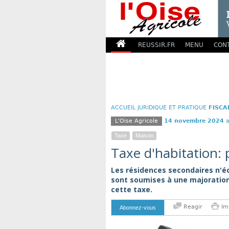
REUSSIR.FR
MENU
CON
ACCUEIL
JURIDIQUE ET PRATIQUE
FISCA
L'Oise Agricole
14 novembre 2024
a
Taxe
Maison
Taxe d'habitation: 
Les résidences secondaires n'éc
sont soumises à une majoration
cette taxe.
Reagir
Im
Abonnez-vous