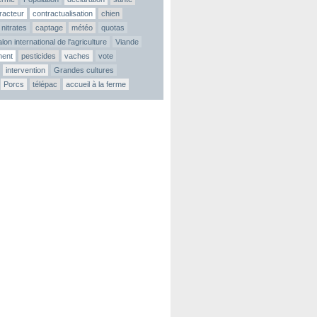
tracteur
contractualisation
chien
nitrates
captage
météo
quotas
lon international de l'agriculture
Viande
ment
pesticides
vaches
vote
intervention
Grandes cultures
Porcs
télépac
accueil à la ferme