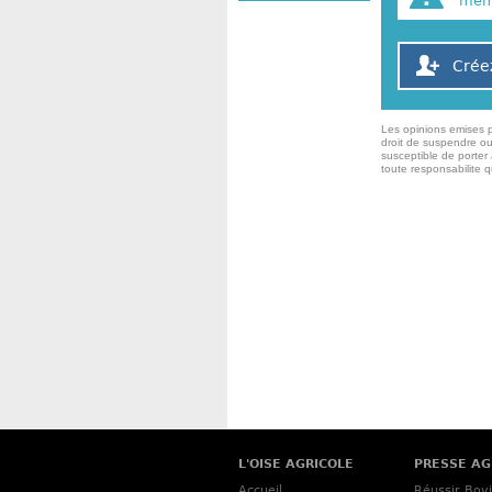
memb
Crée
Les opinions emises p
droit de suspendre ou
susceptible de porter 
toute responsabilite 
L'OISE AGRICOLE
PRESSE AG
Accueil
Réussir Bov