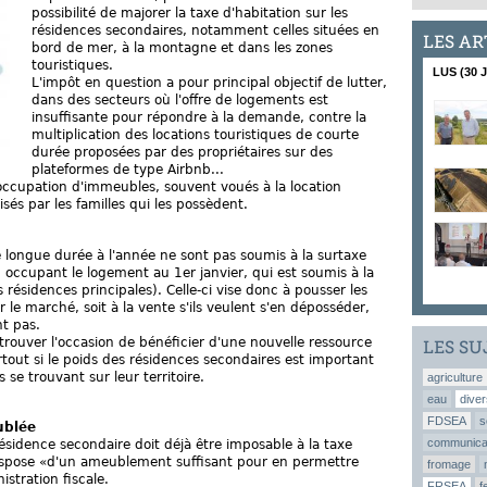
possibilité de majorer la taxe d'habitation sur les
résidences secondaires, notamment celles situées en
LES AR
bord de mer, à la montagne et dans les zones
touristiques.
LUS (30 
L'impôt en question a pour principal objectif de lutter,
dans des secteurs où l'offre de logements est
insuffisante pour répondre à la demande, contre la
multiplication des locations touristiques de courte
durée proposées par des propriétaires sur des
plateformes de type Airbnb...
s-occupation d'immeubles, souvent voués à la location
isés par les familles qui les possèdent.
e longue durée à l'année ne sont pas soumis à la surtaxe
e, occupant le logement au 1er janvier, qui est soumis à la
 résidences principales). Celle-ci vise donc à pousser les
r le marché, soit à la vente s'ils veulent s'en déposséder,
nt pas.
ouver l'occasion de bénéficier d'une nouvelle ressource
LES SU
rtout si le poids des résidences secondaires est important
se trouvant sur leur territoire.
agriculture
eau
diver
FDSEA
s
ublée
communica
résidence secondaire doit déjà être imposable à la taxe
dispose «d'un ameublement suffisant pour en permettre
fromage
istration fiscale.
FRSEA
f