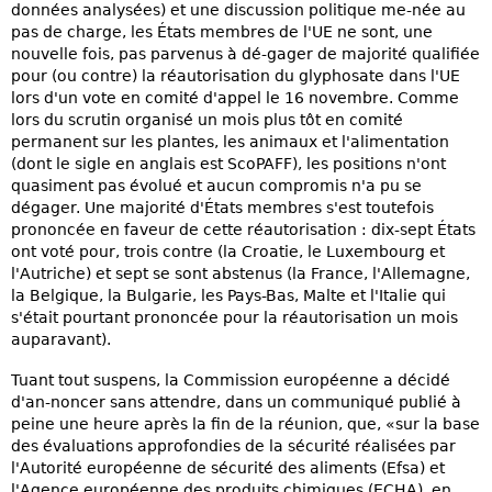
données analysées) et une discussion politique me-née au
pas de charge, les États membres de l'UE ne sont, une
nouvelle fois, pas parvenus à dé-gager de majorité qualifiée
pour (ou contre) la réautorisation du glyphosate dans l'UE
lors d'un vote en comité d'appel le 16 novembre. Comme
lors du scrutin organisé un mois plus tôt en comité
permanent sur les plantes, les animaux et l'alimentation
(dont le sigle en anglais est ScoPAFF), les positions n'ont
quasiment pas évolué et aucun compromis n'a pu se
dégager. Une majorité d'États membres s'est toutefois
prononcée en faveur de cette réautorisation : dix-sept États
ont voté pour, trois contre (la Croatie, le Luxembourg et
l'Autriche) et sept se sont abstenus (la France, l'Allemagne,
la Belgique, la Bulgarie, les Pays-Bas, Malte et l'Italie qui
s'était pourtant prononcée pour la réautorisation un mois
auparavant).
Tuant tout suspens, la Commission européenne a décidé
d'an-noncer sans attendre, dans un communiqué publié à
peine une heure après la fin de la réunion, que, «sur la base
des évaluations approfondies de la sécurité réalisées par
l'Autorité européenne de sécurité des aliments (Efsa) et
l'Agence européenne des produits chimiques (ECHA), en