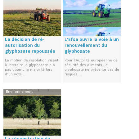
La décision de ré-
L'Efsa ouvre la voie à un
autorisation du
renouvellement du
glyphosate repoussée
glyphosate
La motion de résolution visant
Pour l'Autorité européenne de
à interdire le glyphosate n’a
sécurité des aliments, le
pas obtenu la majorité lors
glyphosate ne présente pas de
d’un vote ...
risques ...
Environnement
La séquestration du