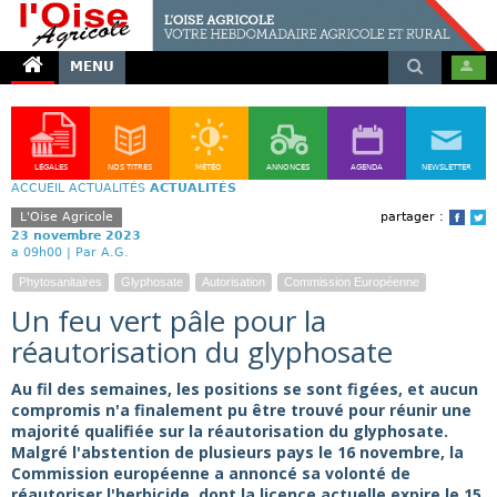
MENU
LÉGALES
NOS TITRES
MÉTÉO
ANNONCES
AGENDA
NEWSLETTER
ACCUEIL
ACTUALITÉS
ACTUALITÉS
L'Oise Agricole
partager :
Face
T
23 novembre 2023
a 09h00 |
Par A.G.
Phytosanitaires
Glyphosate
Autorisation
Commission Européenne
Un feu vert pâle pour la
réautorisation du glyphosate
Au fil des semaines, les positions se sont figées, et aucun
compromis n'a finalement pu être trouvé pour réunir une
majorité qualifiée sur la réautorisation du glyphosate.
Malgré l'abstention de plusieurs pays le 16 novembre, la
Commission européenne a annoncé sa volonté de
réautoriser l'herbicide, dont la licence actuelle expire le 15