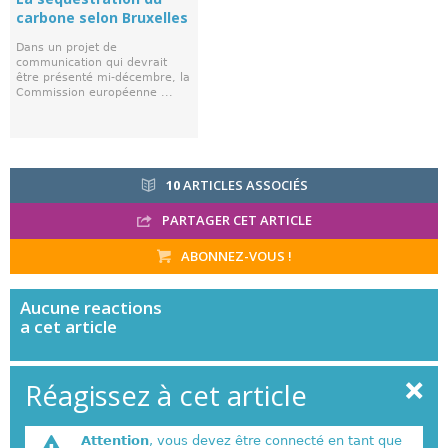
carbone selon Bruxelles
Dans un projet de
communication qui devrait
être présenté mi-décembre, la
Commission européenne ...
10
ARTICLES ASSOCIÉS
PARTAGER CET ARTICLE
ABONNEZ-VOUS !
Aucune
reactions
a cet article
Réagissez à cet article
Attention
, vous devez être connecté en tant que