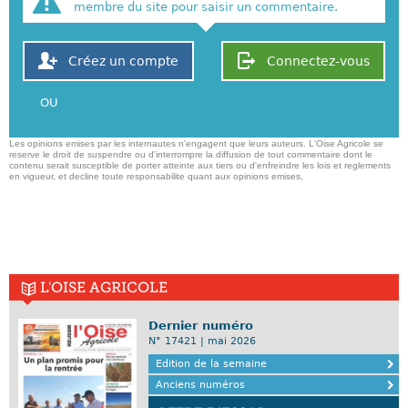
membre du site pour saisir un commentaire.
Créez un compte
Connectez-vous
OU
Les opinions emises par les internautes n'engagent que leurs auteurs. L'Oise Agricole se
reserve le droit de suspendre ou d'interrompre la diffusion de tout commentaire dont le
contenu serait susceptible de porter atteinte aux tiers ou d'enfreindre les lois et reglements
en vigueur, et decline toute responsabilite quant aux opinions emises,
L'OISE AGRICOLE
Dernier numéro
N° 17421 | mai 2026
Edition de la semaine
Anciens numéros