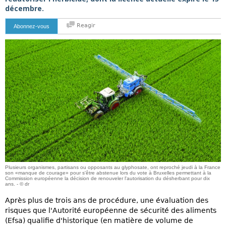
décembre.
Reagir
Abonnez-vous
Plusieurs organismes, partisans ou opposants au glyphosate, ont reproché jeudi à la France
son «manque de courage» pour s'être abstenue lors du vote à Bruxelles permettant à la
Commission européenne la décision de renouveler l'autorisation du désherbant pour dix
ans. - © dr
Après plus de trois ans de procédure, une évaluation des
risques que l'Autorité européenne de sécurité des aliments
(Efsa) qualifie d'historique (en matière de volume de