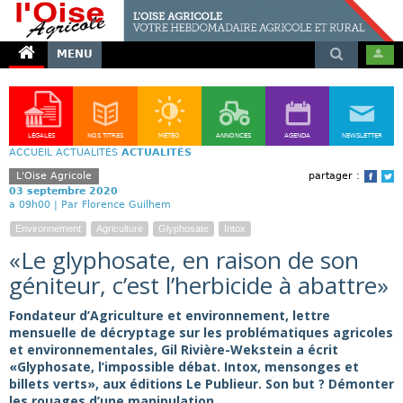
MENU
LÉGALES
NOS TITRES
MÉTÉO
ANNONCES
AGENDA
NEWSLETTER
ACCUEIL
ACTUALITÉS
ACTUALITÉS
L'Oise Agricole
partager :
Face
T
03 septembre 2020
a 09h00 |
Par Florence Guilhem
Environnement
Agriculture
Glyphosate
Intox
«Le glyphosate, en raison de son
géniteur, c’est l’herbicide à abattre»
Fondateur d’Agriculture et environnement, lettre
mensuelle de décryptage sur les problématiques agricoles
et environnementales, Gil Rivière-Wekstein a écrit
«Glyphosate, l’impossible débat. Intox, mensonges et
billets verts», aux éditions Le Publieur. Son but ? Démonter
les rouages d’une manipulation.