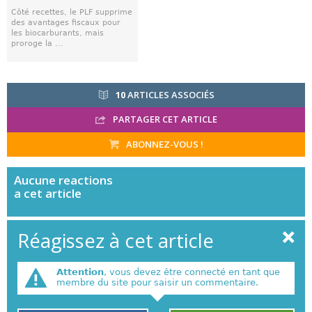
Côté recettes, le PLF supprime
des avantages fiscaux pour
les biocarburants, mais
proroge la ...
10
ARTICLES ASSOCIÉS
PARTAGER CET ARTICLE
ABONNEZ-VOUS !
Aucune
reactions
a cet article
Réagissez à cet article
Attention
, vous devez être connecté en tant que
membre du site pour saisir un commentaire.