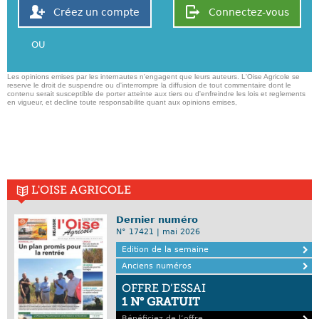
Créez un compte
Connectez-vous
OU
Les opinions emises par les internautes n'engagent que leurs auteurs. L'Oise Agricole se
reserve le droit de suspendre ou d'interrompre la diffusion de tout commentaire dont le
contenu serait susceptible de porter atteinte aux tiers ou d'enfreindre les lois et reglements
en vigueur, et decline toute responsabilite quant aux opinions emises,
L'OISE AGRICOLE
Dernier numéro
N° 17421 | mai 2026
Edition de la semaine
Anciens numéros
OFFRE D’ESSAI
1 N° GRATUIT
Bénéficiez de l’offre