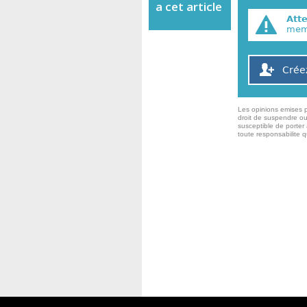
a cet article
Att
memb
Crée
Les opinions emises p
droit de suspendre ou
susceptible de porter 
toute responsabilite 