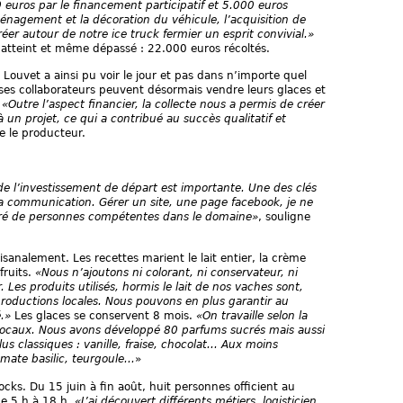
 euros par le financement participatif et 5.000 euros
énagement et la décoration du véhicule, l’acquisition de
éer autour de notre ice truck fermier un esprit convivial.»
té atteint et même dépassé : 22.000 euros récoltés.
 Louvet a ainsi pu voir le jour et pas dans n’importe quel
ses collaborateurs peuvent désormais vendre leurs glaces et
«Outre l’aspect financier, la collecte nous a permis de créer
un projet, ce qui a contribué au succès qualitatif et
e le producteur.
 de l’investissement de départ est importante. Une des clés
la communication. Gérer un site, une page facebook, je ne
touré de personnes compétentes dans le domaine»
, souligne
isanalement. Les recettes marient le lait entier, la crème
fruits.
«Nous n’ajoutons ni colorant, ni conservateur, ni
r. Les produits utilisés, hormis le lait de nos vaches sont,
productions locales. Nous pouvons en plus garantir au
.»
Les glaces se conservent 8 mois.
«
On travaille selon la
s locaux. Nous avons développé 80 parfums sucrés mais aussi
s classiques : vanille, fraise, chocolat... Aux moins
ate basilic, teurgoule...
»
ks. Du 15 juin à fin août, huit personnes officient au
de 5 h à 18 h.
«J’ai découvert différents métiers, logisticien,