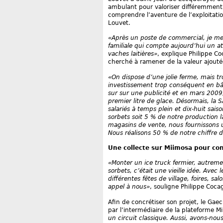
ambulant pour valoriser différemment l
comprendre l’aventure de l’exploitatio
Louvet.
«Après un poste de commercial, je me 
familiale qui compte aujourd’hui un ate
vaches laitières»
, explique Philippe Co
cherché à ramener de la valeur ajoutée 
«On dispose d’une jolie ferme, mais tr
investissement trop conséquent en bâti
sur sur une publicité et en mars 2009
premier litre de glace. Désormais, la
salariés à temps plein et dix-huit sai
sorbets soit 5 % de notre production la
magasins de vente, nous fournissons un
Nous réalisons 50 % de notre chiffre d
Une collecte sur Miimosa pour conc
«Monter un ice truck fermier, autrem
sorbets, c’était une vieille idée. Avec
différentes fêtes de village, foires, s
appel à nous»
, souligne Philippe Coca
Afin de concrétiser son projet, le Gae
par l’intermédiaire de la plateforme M
un circuit classique. Aussi, avons-nou