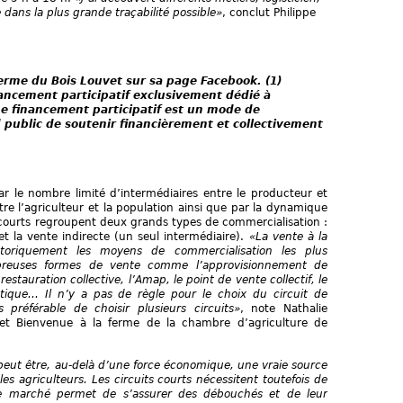
dans la plus grande traçabilité possible»
, conclut Philippe
 ferme du Bois Louvet sur sa page Facebook. (1)
nancement participatif exclusivement dédié à
 Le financement participatif est un mode de
public de soutenir financièrement et collectivement
par le nombre limité d’intermédiaires entre le producteur et
re l’agriculteur et la population ainsi que par la dynamique
ts courts regroupent deux grands types de commercialisation :
et la vente indirecte (un seul intermédiaire).
«La vente à la
toriquement les moyens de commercialisation les plus
breuses formes de vente comme l’approvisionnement de
 restauration collective, l’Amap, le point de vente collectif, le
atique... Il n’y a pas de règle pour le choix du circuit de
s préférable de choisir plusieurs circuits»
, note Nathalie
on et Bienvenue à la ferme de la chambre d’agriculture de
e peut être, au-delà d’une force économique, une vraie source
les agriculteurs. Les circuits courts nécessitent toutefois de
de marché permet de s’assurer des débouchés et de leur