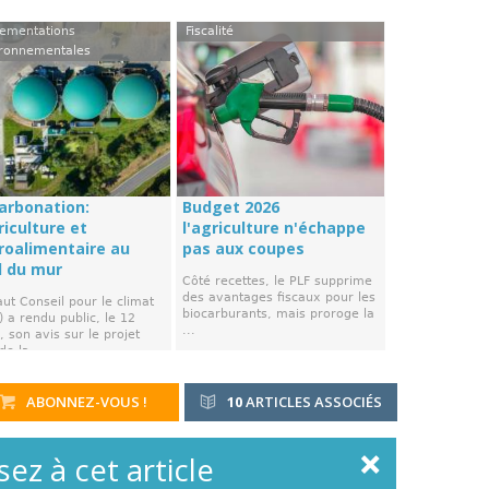
ementations
Fiscalité
ronnementales
arbonation:
Budget 2026
riculture et
l'agriculture n'échappe
groalimentaire au
pas aux coupes
d du mur
Côté recettes, le PLF supprime
des avantages fiscaux pour les
ut Conseil pour le climat
biocarburants, mais proroge la
 a rendu public, le 12
...
 son avis sur le projet
de la ...
ABONNEZ-VOUS !
10
ARTICLES ASSOCIÉS
ez à cet article