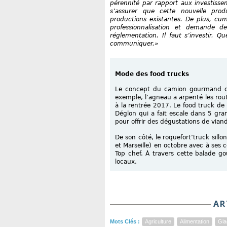
pérennité par rapport aux investisseme
s’assurer que cette nouvelle produ
productions existantes. De plus, cum
professionnalisation et demande d
réglementation. Il faut s’investir. Qu
communiquer.»
Mode des food trucks
Le concept du camion gourmand c
exemple, l’agneau a arpenté les rou
à la rentrée 2017. Le food truck de 
Déglon qui a fait escale dans 5 grand
pour offrir des dégustations de via
De son côté, le roquefort’truck sillo
et Marseille) en octobre avec à se
Top chef. À travers cette balade g
locaux.
AR
Mots Clés :
Agriculture
Alimentation
Gla