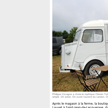
Philippe Cocagne a choisi le mythique Citroën Tub 
simple. On arrive. On ouvre l’auvent du camion. O
Après le magasin à la ferme, la boutiq
Louvet à Saint-Jean-de-Lecqueraye, da