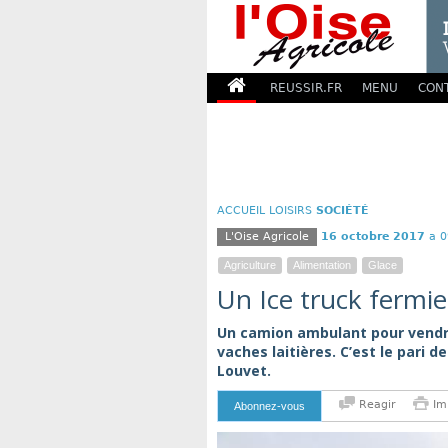
REUSSIR.FR
MENU
CON
ACCUEIL
LOISIRS
SOCIÉTÉ
L'Oise Agricole
16 octobre 2017
a 0
Agriculture
Alimentation
Glace
Un Ice truck fermie
Un camion ambulant pour vendre
vaches laitières. C’est le pari 
Louvet.
Reagir
Im
Abonnez-vous