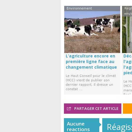
Environnement
Régl
envi
L’agriculture encore en
Déc
première ligne face au
l'ag
changement climatique
l'a
pie
Le Haut Conseil pour le climat
(HCC) vient de publier son
Le Ha
dernier rapport. Il dresse un
(HCC)
constat ...
mars,
final 
PARTAGER CET ARTICLE
Aucune
Réagiss
reactions