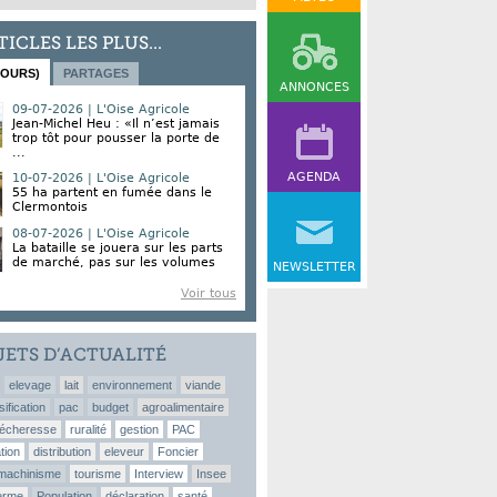
TICLES LES PLUS...
JOURS)
PARTAGES
ANNONCES
09-07-2026 | L'Oise Agricole
Jean-Michel Heu : «Il n’est jamais
trop tôt pour pousser la porte de
...
AGENDA
10-07-2026 | L'Oise Agricole
55 ha partent en fumée dans le
Clermontois
08-07-2026 | L'Oise Agricole
La bataille se jouera sur les parts
de marché, pas sur les volumes
NEWSLETTER
Voir tous
JETS D’ACTUALITÉ
elevage
lait
environnement
viande
sification
pac
budget
agroalimentaire
écheresse
ruralité
gestion
PAC
tion
distribution
eleveur
Foncier
machinisme
tourisme
Interview
Insee
erme
Population
déclaration
santé