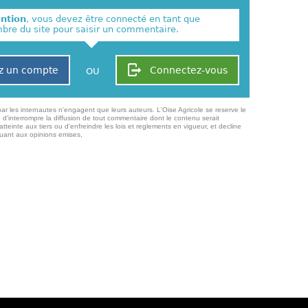
ention
, vous devez être connecté en tant que
re du site pour saisir un commentaire.
z un compte
Connectez-vous
OU
ar les internautes n'engagent que leurs auteurs. L'Oise Agricole se reserve le
 d'interrompre la diffusion de tout commentaire dont le contenu serait
atteinte aux tiers ou d'enfreindre les lois et reglements en vigueur, et decline
quant aux opinions emises,