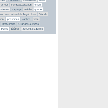
tracteur
contractualisation
chien
nitrates
captage
météo
quotas
lon international de l'agriculture
Viande
ment
pesticides
vaches
vote
intervention
Grandes cultures
Porcs
télépac
accueil à la ferme