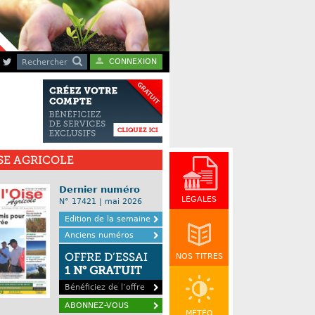
CONNEXION
Rechercher
ISE AGRICOLE
Dernier numéro
LÉGALES
N° 17421 | mai 2026
Edition de la semaine
Anciens numéros
OFFRE D’ESSAI
NOS TITRES
1 N° GRATUIT
Bénéficiez de l’offre
ABONNEZ-VOUS
MÉTÉO