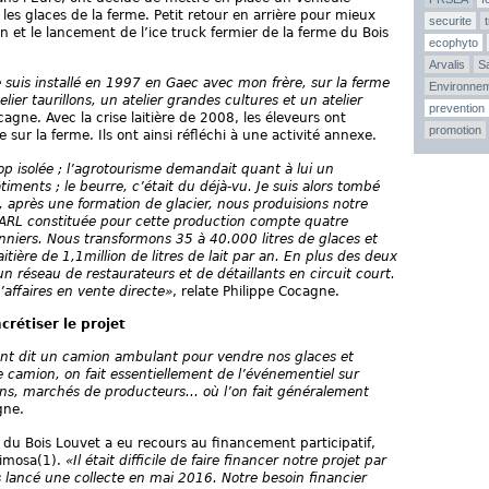
es glaces de la ferme. Petit retour en arrière pour mieux
securite
n et le lancement de l’ice truck fermier de la ferme du Bois
ecophyto
Arvalis
Sa
suis installé en 1997 en Gaec avec mon frère, sur la ferme
Environne
lier taurillons, un atelier grandes cultures et un atelier
prevention
cagne. Avec la crise laitière de 2008, les éleveurs ont
promotion
sur la ferme. Ils ont ainsi réfléchi à une activité annexe.
op isolée ; l’agrotourisme demandait quant à lui un
ments ; le beurre, c’était du déjà-vu. Je suis alors tombé
, après une formation de glacier, nous produisions notre
 SARL constituée pour cette production compte quatre
sonniers. Nous transformons 35 à 40.000 litres de glaces et
itière de 1,1million de litres de lait par an. En plus des deux
 réseau de restaurateurs et de détaillants en circuit court.
’affaires en vente directe»
, relate Philippe Cocagne.
rétiser le projet
ent dit un camion ambulant pour vendre nos glaces et
 le camion, on fait essentiellement de l’événementiel sur
alons, marchés de producteurs... où l’on fait généralement
gne.
c du Bois Louvet a eu recours au financement participatif,
iimosa(1).
«Il était difficile de faire financer notre projet par
s lancé une collecte en mai 2016. Notre besoin financier