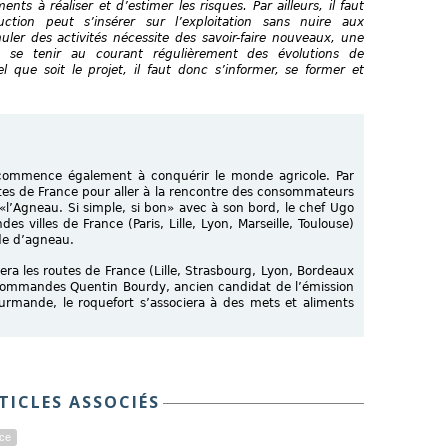
nts à réaliser et d’estimer les risques. Par ailleurs, il faut
ction peut s’insérer sur l’exploitation sans nuire aux
uler des activités nécessite des savoir-faire nouveaux, une
e se tenir au courant régulièrement des évolutions de
el que soit le projet, il faut donc s’informer, se former et
ommence également à conquérir le monde agricole. Par
tes de France pour aller à la rencontre des consommateurs
«l’Agneau. Si simple, si bon» avec à son bord, le chef Ugo
es villes de France (Paris, Lille, Lyon, Marseille, Toulouse)
nde d’agneau.
nera les routes de France (Lille, Strasbourg, Lyon, Bordeaux
s commandes Quentin Bourdy, ancien candidat de l’émission
ourmande, le roquefort s’associera à des mets et aliments
TICLES ASSOCIÉS
ce