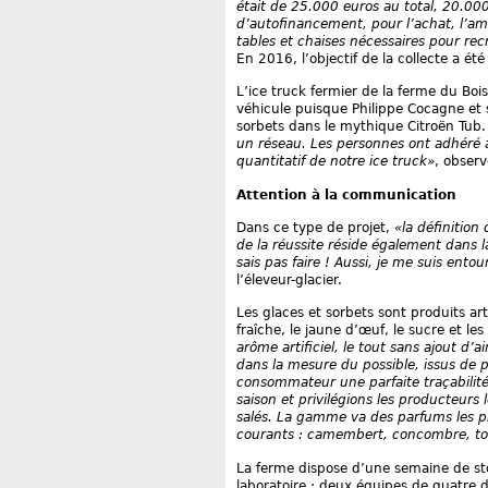
était de 25.000 euros au total, 20.000
d’autofinancement, pour l’achat, l’am
tables et chaises nécessaires pour recr
En 2016, l’objectif de la collecte a é
L’ice truck fermier de la ferme du Bois
véhicule puisque Philippe Cocagne et 
sorbets dans le mythique Citroën Tub.
un réseau. Les personnes ont adhéré à 
quantitatif de notre ice truck»
, observ
Attention à la communication
Dans ce type de projet,
«la définition
de la réussite réside également dans 
sais pas faire ! Aussi, je me suis en
l’éleveur-glacier.
Les glaces et sorbets sont produits art
fraîche, le jaune d’œuf, le sucre et les 
arôme artificiel, le tout sans ajout d’ai
dans la mesure du possible, issus de 
consommateur une parfaite traçabilité
saison et privilégions les producteur
salés. La gamme va des parfums les plu
courants : camembert, concombre, tom
La ferme dispose d’une semaine de stoc
laboratoire : deux équipes de quatre 