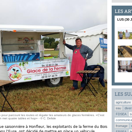
LES AR
LUS (30 
LES SU
agriculture
eau
diver
FDSEA
s
pour parcourir les routes et régaler les amateurs de glaces fermières. «C’est
n met quatre tables et hop» - © C. Delisle
communica
fromage
ue saisonnière à Honfleur, les exploitants de la ferme du Bois
ns l’Eure, ont décidé de mettre en place un véhicule
FRSEA
f