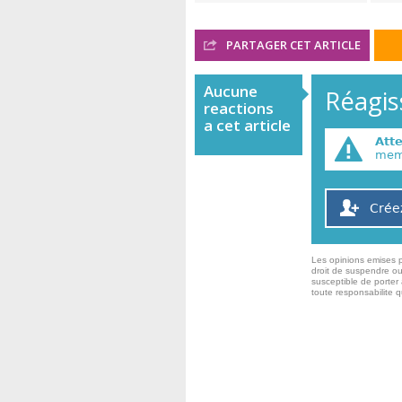
PARTAGER CET ARTICLE
Aucune
Réagiss
reactions
a cet article
Att
memb
Crée
Les opinions emises p
droit de suspendre ou
susceptible de porter 
toute responsabilite 