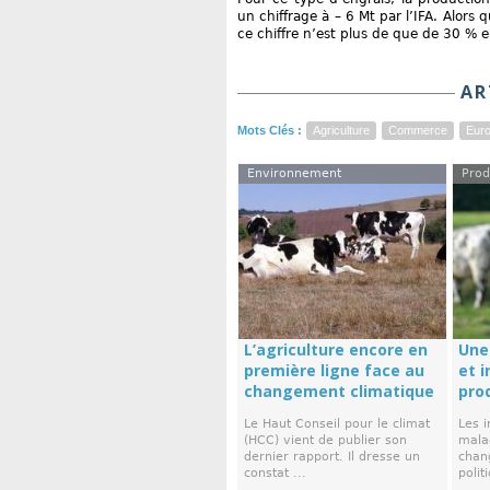
un chiffrage à – 6 Mt par l’IFA. Alor
ce chiffre n’est plus de que de 30 % 
AR
Mots Clés :
Agriculture
Commerce
Eur
Environnement
Prod
L’agriculture encore en
Une
première ligne face au
et i
changement climatique
prod
Le Haut Conseil pour le climat
Les i
(HCC) vient de publier son
mala
dernier rapport. Il dresse un
chan
constat ...
polit