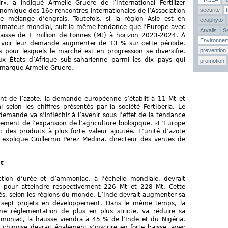
», a indiqué Armelle Gruere de l’International Fertilizer
securite
conomique des 16e rencontres internationales de l’Association
e mélange d’engrais. Toutefois, si la région Asie est en
ecophyto
ommateur mondial, suit la même tendance que l’Europe avec
Arvalis
Sa
isse de 1 million de tonnes (Mt) à horizon 2023-2024. À
Environne
ient voir leur demande augmenter de 13 % sur cette période.
prevention
s pour lesquels le marché est en progression se diversifie.
eux États d’Afrique sub-saharienne parmi les dix pays qui
promotion
remarque Armelle Gruere.
t de l’azote, la demande européenne s’établit à 11 Mt et
elon les chiffres présentés par la société FertIberia. Le
emande va s’infléchir à l’avenir sous l’effet de la tendance
ment de l’expansion de l’agriculture biologique. «L’Europe
des produits à plus forte valeur ajoutée. L’unité d’azote
», explique Guillermo Perez Medina, directeur des ventes de
nt
uction d’urée et d’ammoniac, à l’échelle mondiale, devrait
 pour atteindre respectivement 226 Mt et 228 Mt. Cette
és, selon les régions du monde. L’Inde devrait augmenter sa
 sept projets en développement. Dans le même temps, la
une réglementation de plus en plus stricte, va réduire sa
moniac, la hausse viendra à 45 % de l’Inde et du Nigéria.
 chinoise devrait également s’inscrire en forte baisse, avec