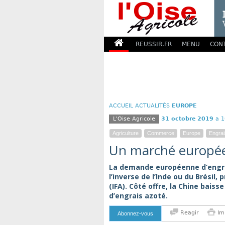
REUSSIR.FR
MENU
CON
ACCUEIL
ACTUALITÉS
EUROPE
L'Oise Agricole
31 octobre 2019
a 1
Agriculture
Commerce
Europe
Engrai
Un marché européen
La demande européenne d’engrais
l’inverse de l’Inde ou du Brésil,
(IFA). Côté offre, la Chine bai
d’engrais azoté.
Reagir
Im
Abonnez-vous