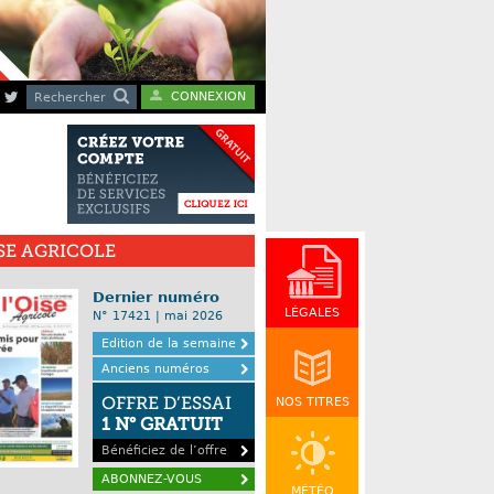
CONNEXION
Rechercher
ISE AGRICOLE
Dernier numéro
LÉGALES
N° 17421 | mai 2026
Edition de la semaine
Anciens numéros
OFFRE D’ESSAI
NOS TITRES
1 N° GRATUIT
Bénéficiez de l’offre
ABONNEZ-VOUS
MÉTÉO