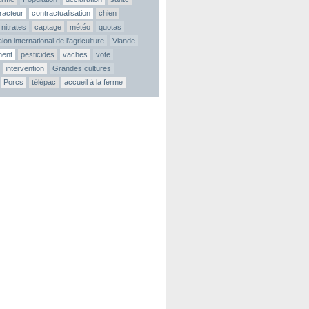
tracteur
contractualisation
chien
nitrates
captage
météo
quotas
lon international de l'agriculture
Viande
ment
pesticides
vaches
vote
intervention
Grandes cultures
Porcs
télépac
accueil à la ferme