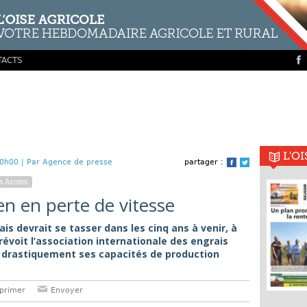
TACTS
L'O
0h00 |
Par Agence de presse
partager :
Facebook
Twitter
s Azotes
 en perte de vitesse
 devrait se tasser dans les cinq ans à venir, à
 prévoit l’association internationale des engrais
sse drastiquement ses capacités de production
primer
Envoyer