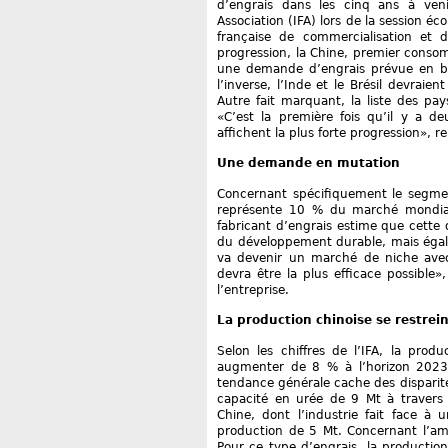
d’engrais dans les cinq ans à venir
Association (IFA) lors de la session é
française de commercialisation et d
progression, la Chine, premier cons
une demande d’engrais prévue en ba
l’inverse, l’Inde et le Brésil devra
Autre fait marquant, la liste des pay
«C’est la première fois qu’il y a d
affichent la plus forte progression», 
Une demande en mutation
Concernant spécifiquement le segmen
représente 10 % du marché mondial s
fabricant d’engrais estime que cette d
du développement durable, mais égale
va devenir un marché de niche avec 
devra être la plus efficace possible
l’entreprise.
La production chinoise se restrei
Selon les chiffres de l’IFA, la prod
augmenter de 8 % à l’horizon 2023
tendance générale cache des disparit
capacité en urée de 9 Mt à travers
Chine, dont l’industrie fait face à 
production de 5 Mt. Concernant l’am
Pour ce type d’engrais, la production