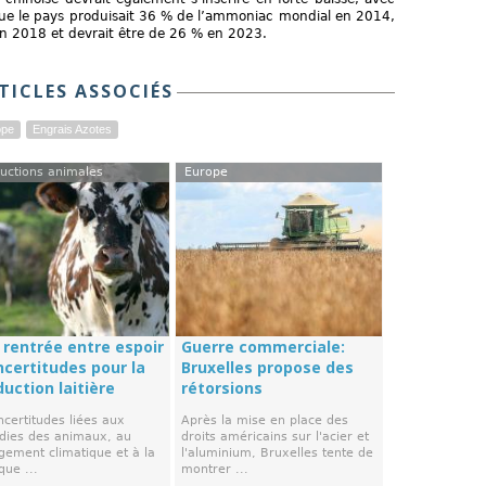
s que le pays produisait 36 % de l’ammoniac mondial en 2014,
en 2018 et devrait être de 26 % en 2023.
TICLES ASSOCIÉS
ope
Engrais Azotes
uctions animales
Europe
 rentrée entre espoir
Guerre commerciale:
ncertitudes pour la
Bruxelles propose des
uction laitière
rétorsions
ncertitudes liées aux
Après la mise en place des
dies des animaux, au
droits américains sur l'acier et
gement climatique et à la
l'aluminium, Bruxelles tente de
ique ...
montrer ...