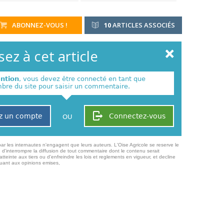
ABONNEZ-VOUS !
10
ARTICLES ASSOCIÉS
ez à cet article
ention
, vous devez être connecté en tant que
re du site pour saisir un commentaire.
z un compte
Connectez-vous
OU
ar les internautes n'engagent que leurs auteurs. L'Oise Agricole se reserve le
 d'interrompre la diffusion de tout commentaire dont le contenu serait
atteinte aux tiers ou d'enfreindre les lois et reglements en vigueur, et decline
quant aux opinions emises,