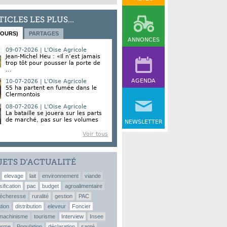
TICLES LES PLUS...
JOURS)
PARTAGES
ANNONCES
09-07-2026 | L'Oise Agricole
Jean-Michel Heu : «Il n’est jamais
trop tôt pour pousser la porte de
...
AGENDA
10-07-2026 | L'Oise Agricole
55 ha partent en fumée dans le
Clermontois
08-07-2026 | L'Oise Agricole
La bataille se jouera sur les parts
de marché, pas sur les volumes
NEWSLETTER
Voir tous
JETS D’ACTUALITÉ
elevage
lait
environnement
viande
sification
pac
budget
agroalimentaire
écheresse
ruralité
gestion
PAC
tion
distribution
eleveur
Foncier
machinisme
tourisme
Interview
Insee
erme
Population
déclaration
santé