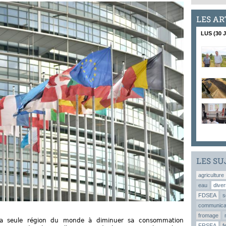
LES AR
LUS (30 
LES SU
agriculture
eau
diver
FDSEA
s
communica
fromage
 la seule région du monde à diminuer sa consommation
FRSEA
f