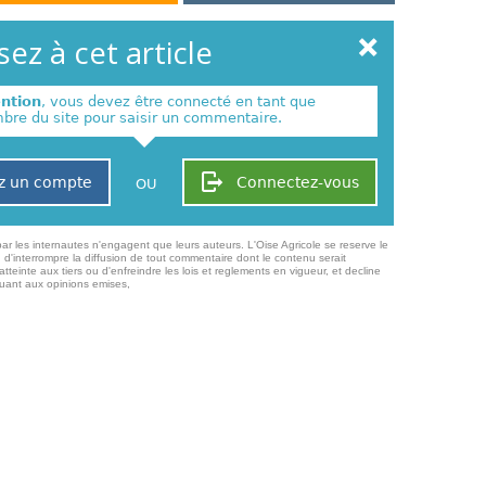
ez à cet article
ention
, vous devez être connecté en tant que
re du site pour saisir un commentaire.
z un compte
Connectez-vous
OU
ar les internautes n'engagent que leurs auteurs. L'Oise Agricole se reserve le
 d'interrompre la diffusion de tout commentaire dont le contenu serait
atteinte aux tiers ou d'enfreindre les lois et reglements en vigueur, et decline
quant aux opinions emises,