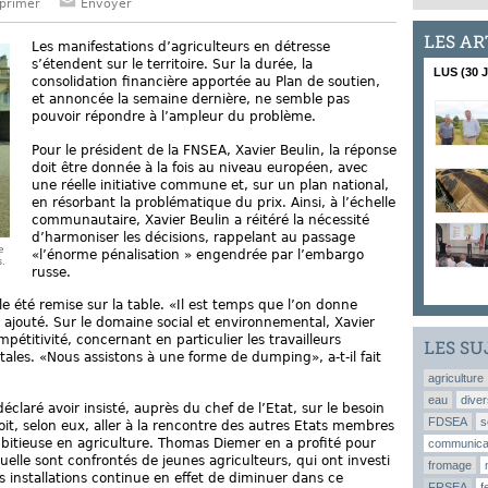
primer
Envoyer
LES AR
Les manifestations d’agriculteurs en détresse
s’étendent sur le territoire. Sur la durée, la
LUS (30 
consolidation financière apportée au Plan de soutien,
et annoncée la semaine dernière, ne semble pas
pouvoir répondre à l’ampleur du problème.
Pour le président de la FNSEA, Xavier Beulin, la réponse
doit être donnée à la fois au niveau européen, avec
une réelle initiative commune et, sur un plan national,
en résorbant la problématique du prix. Ainsi, à l’échelle
communautaire, Xavier Beulin a réitéré la nécessité
d’harmoniser les décisions, rappelant au passage
e
«l’énorme pénalisation » engendrée par l’embargo
s.
russe.
lle été remise sur la table. «Il est temps que l’on donne
 ajouté. Sur le domaine social et environnemental, Xavier
mpétitivité, concernant en particulier les travailleurs
LES SU
les. «Nous assistons à une forme de dumping», a-t-il fait
agriculture
eau
diver
claré avoir insisté, auprès du chef de l’Etat, sur le besoin
FDSEA
s
oit, selon eux, aller à la rencontre des autres Etats membres
mbitieuse en agriculture. Thomas Diemer en a profité pour
communica
uelle sont confrontés de jeunes agriculteurs, qui ont investi
fromage
installations continue en effet de diminuer dans ce
FRSEA
f