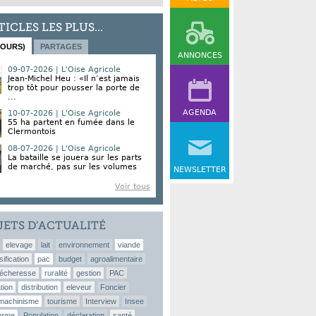
TICLES LES PLUS...
JOURS)
PARTAGES
ANNONCES
09-07-2026 | L'Oise Agricole
Jean-Michel Heu : «Il n’est jamais
trop tôt pour pousser la porte de
...
AGENDA
10-07-2026 | L'Oise Agricole
55 ha partent en fumée dans le
Clermontois
08-07-2026 | L'Oise Agricole
La bataille se jouera sur les parts
de marché, pas sur les volumes
NEWSLETTER
Voir tous
JETS D’ACTUALITÉ
elevage
lait
environnement
viande
sification
pac
budget
agroalimentaire
écheresse
ruralité
gestion
PAC
tion
distribution
eleveur
Foncier
machinisme
tourisme
Interview
Insee
erme
Population
déclaration
santé