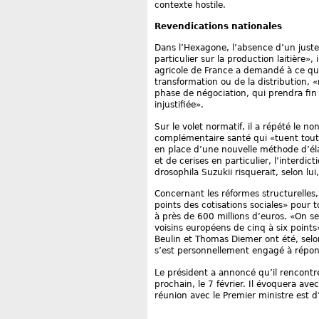
contexte hostile.
Revendications nationales
Dans l’Hexagone, l’absence d’un juste 
particulier sur la production laitière», 
agricole de France a demandé à ce que 
transformation ou de la distribution, 
phase de négociation, qui prendra fin l
injustifiée».
Sur le volet normatif, il a répété le no
complémentaire santé qui «tuent toute 
en place d’une nouvelle méthode d’éla
et de cerises en particulier, l’interdic
drosophila Suzukii risquerait, selon lui,
Concernant les réformes structurelles
points des cotisations sociales» pour 
à près de 600 millions d’euros. «On se
voisins européens de cinq à six points
Beulin et Thomas Diemer ont été, selo
s’est personnellement engagé à répond
Le président a annoncé qu’il rencontr
prochain, le 7 février. Il évoquera ave
réunion avec le Premier ministre est d