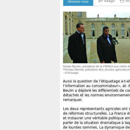
Reagir
Im
Abonnez-vous
Xavier Beulin, président de la FNSEA aux côtés d
Thomas Diemer, président des Jeunes agriculteur
- © Actuagri
Aussi la question de l’étiquetage a-t-e
l’information au consommateur», at- il
Beulin a déploré les différentiels de co
détachés et les normes environnementa
remarquer.
Les deux représentants agricoles ont dé
de réformes structurelles. La France d
et instaurer une véritable politique a
parler de la situation dramatique à laq
de lourdes sommes. La dynamique des 