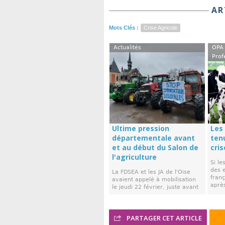
AR
Mots Clés :
Crise Agricole
Actualités
OPA 
Prof
Ultime pression
Les
départementale avant
ten
et au début du Salon de
cris
l'agriculture
Si le
des e
La FDSEA et les JA de l'Oise
franç
avaient appelé à mobilisation
après
le jeudi 22 février, juste avant
...
PARTAGER CET ARTICLE