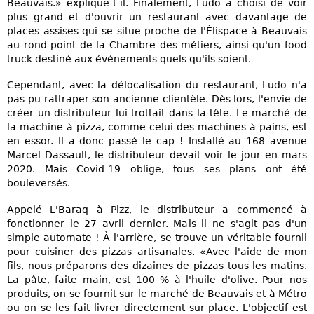
Beauvais.» explique-t-il. Finalement, Ludo a choisi de voir
plus grand et d'ouvrir un restaurant avec davantage de
places assises qui se situe proche de l'Élispace à Beauvais
au rond point de la Chambre des métiers, ainsi qu'un food
truck destiné aux événements quels qu'ils soient.
Cependant, avec la délocalisation du restaurant, Ludo n'a
pas pu rattraper son ancienne clientèle. Dès lors, l'envie de
créer un distributeur lui trottait dans la tête. Le marché de
la machine à pizza, comme celui des machines à pains, est
en essor. Il a donc passé le cap ! Installé au 168 avenue
Marcel Dassault, le distributeur devait voir le jour en mars
2020. Mais Covid-19 oblige, tous ses plans ont été
bouleversés.
Appelé L'Baraq à Pizz, le distributeur a commencé à
fonctionner le 27 avril dernier. Mais il ne s'agit pas d'un
simple automate ! À l'arrière, se trouve un véritable fournil
pour cuisiner des pizzas artisanales. «Avec l'aide de mon
fils, nous préparons des dizaines de pizzas tous les matins.
La pâte, faite main, est 100 % à l'huile d'olive. Pour nos
produits, on se fournit sur le marché de Beauvais et à Métro
ou on se les fait livrer directement sur place. L'objectif est