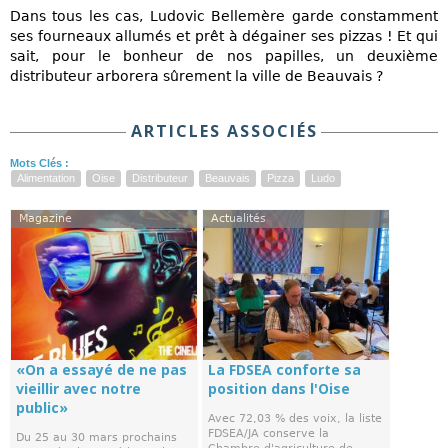
Dans tous les cas, Ludovic Bellemère garde constamment
ses fourneaux allumés et prêt à dégainer ses pizzas ! Et qui
sait, pour le bonheur de nos papilles, un deuxième
distributeur arborera sûrement la ville de Beauvais ?
ARTICLES ASSOCIÉS
Mots Clés :
Alimentation
Oise
Distributeur
Beauvais
Pizza
Ludo
Magazine
Actualités
«On a essayé de ne pas
La FDSEA conforte sa
vieillir avec notre
position dans l'Oise
public»
Avec 72,03 % des voix, la liste
FDSEA/JA conserve la
Du 25 au 30 mars prochains