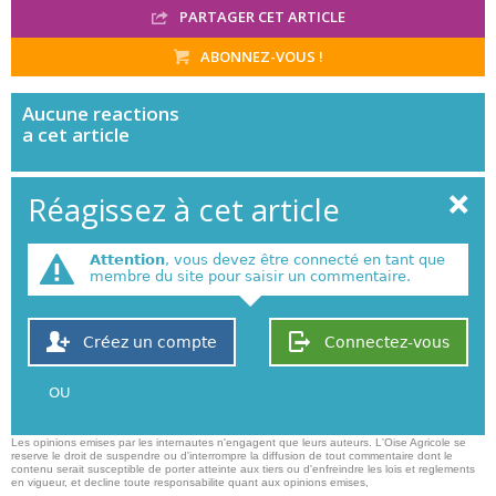
PARTAGER CET ARTICLE
ABONNEZ-VOUS !
Aucune
reactions
a cet article
Réagissez à cet article
Attention
, vous devez être connecté en tant que
membre du site pour saisir un commentaire.
Créez un compte
Connectez-vous
OU
Les opinions emises par les internautes n'engagent que leurs auteurs. L'Oise Agricole se
reserve le droit de suspendre ou d'interrompre la diffusion de tout commentaire dont le
contenu serait susceptible de porter atteinte aux tiers ou d'enfreindre les lois et reglements
en vigueur, et decline toute responsabilite quant aux opinions emises,