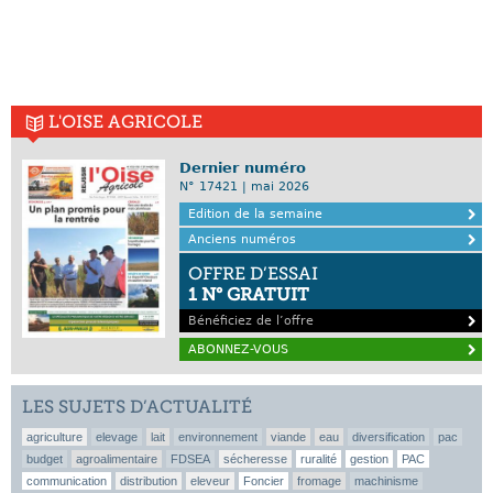
L'OISE AGRICOLE
Dernier numéro
N° 17421 | mai 2026
Edition de la semaine
Anciens numéros
OFFRE D’ESSAI
1 N° GRATUIT
Bénéficiez de l’offre
ABONNEZ-VOUS
LES SUJETS D’ACTUALITÉ
agriculture
elevage
lait
environnement
viande
eau
diversification
pac
budget
agroalimentaire
FDSEA
sécheresse
ruralité
gestion
PAC
communication
distribution
eleveur
Foncier
fromage
machinisme