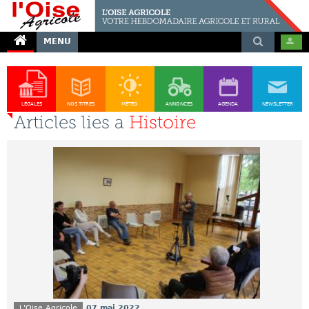
MENU
LÉGALES
NOS TITRES
MÉTÉO
ANNONCES
AGENDA
NEWSLETTER
Articles lies a
Histoire
L'Oise Agricole
07 mai 2022