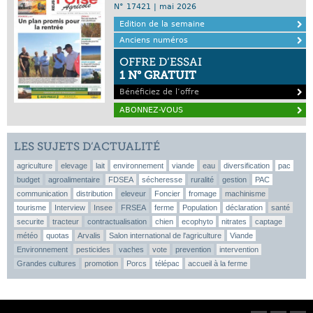
N° 17421 | mai 2026
Edition de la semaine
Anciens numéros
OFFRE D’ESSAI
1 N° GRATUIT
Bénéficiez de l’offre
ABONNEZ-VOUS
LES SUJETS D’ACTUALITÉ
agriculture
elevage
lait
environnement
viande
eau
diversification
pac
budget
agroalimentaire
FDSEA
sécheresse
ruralité
gestion
PAC
communication
distribution
eleveur
Foncier
fromage
machinisme
tourisme
Interview
Insee
FRSEA
ferme
Population
déclaration
santé
securite
tracteur
contractualisation
chien
ecophyto
nitrates
captage
météo
quotas
Arvalis
Salon international de l'agriculture
Viande
Environnement
pesticides
vaches
vote
prevention
intervention
Grandes cultures
promotion
Porcs
télépac
accueil à la ferme