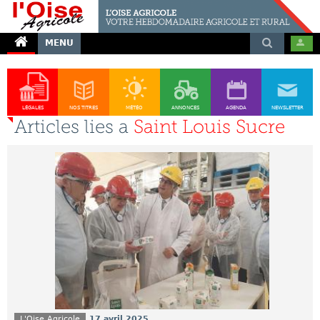
MENU
LÉGALES
NOS TITRES
MÉTÉO
ANNONCES
AGENDA
NEWSLETTER
Articles lies a
Saint Louis Sucre
L'Oise Agricole
17 avril 2025