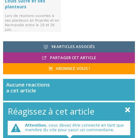
Louis Sucre et ses
planteurs
Lors de réunions ouvertes à
ses planteurs en Picardie et en
Normandie entre le 19 et 26
juin, ...
10
ARTICLES ASSOCIÉS
PARTAGER CET ARTICLE
ABONNEZ-VOUS !
Aucune
reactions
a cet article
Réagissez à cet article
Attention
, vous devez être connecté en tant que
membre du site pour saisir un commentaire.