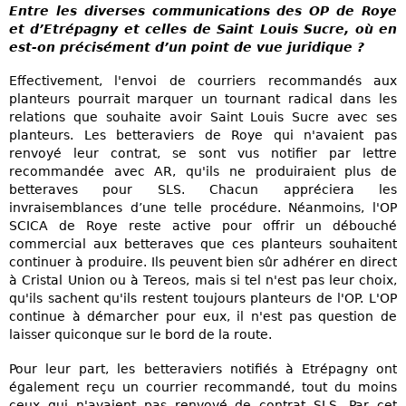
Entre les diverses communications des OP de Roye
et d’Etrépagny et celles de Saint Louis Sucre, où en
est-on précisément d’un point de vue juridique ?
Effectivement, l'envoi de courriers recommandés aux
planteurs pourrait marquer un tournant radical dans les
relations que souhaite avoir Saint Louis Sucre avec ses
planteurs. Les betteraviers de Roye qui n'avaient pas
renvoyé leur contrat, se sont vus notifier par lettre
recommandée avec AR, qu'ils ne produiraient plus de
betteraves pour SLS. Chacun appréciera les
invraisemblances d’une telle procédure. Néanmoins, l'OP
SCICA de Roye reste active pour offrir un débouché
commercial aux betteraves que ces planteurs souhaitent
continuer à produire. Ils peuvent bien sûr adhérer en direct
à Cristal Union ou à Tereos, mais si tel n'est pas leur choix,
qu'ils sachent qu'ils restent toujours planteurs de l'OP. L'OP
continue à démarcher pour eux, il n'est pas question de
laisser quiconque sur le bord de la route.
Pour leur part, les betteraviers notifiés à Etrépagny ont
également reçu un courrier recommandé, tout du moins
ceux qui n'avaient pas renvoyé de contrat SLS. Par cet