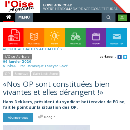
MENU
LÉGALES
NOS TITRES
MÉTÉO
ANNONCES
AGENDA
NEWSLETTER
ACCUEIL
ACTUALITÉS
ACTUALITÉS
L'Oise Agricole
partager :
Face
T
06 janvier 2020
a 15h00 |
Par Dominique Lapeyre-Cavé
OP
Betterave
Saint Louis Sucre
«Nos OP sont constituées bien
vivantes et elles dérangent !»
Hans Dekkers, président du syndicat betteravier de l'Oise,
fait le point sur la situation des OP.
Reagir
Abonnez-vous