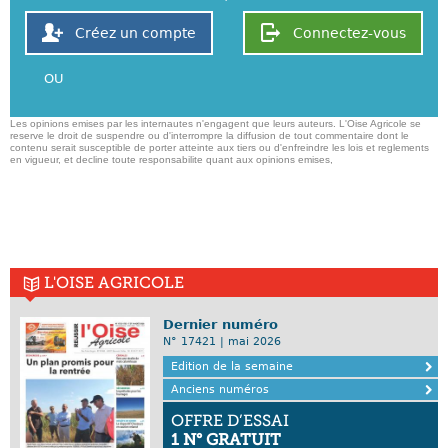
Créez un compte
Connectez-vous
OU
Les opinions emises par les internautes n'engagent que leurs auteurs. L'Oise Agricole se
reserve le droit de suspendre ou d'interrompre la diffusion de tout commentaire dont le
contenu serait susceptible de porter atteinte aux tiers ou d'enfreindre les lois et reglements
en vigueur, et decline toute responsabilite quant aux opinions emises,
L'OISE AGRICOLE
Dernier numéro
N° 17421 | mai 2026
Edition de la semaine
Anciens numéros
OFFRE D’ESSAI
1 N° GRATUIT