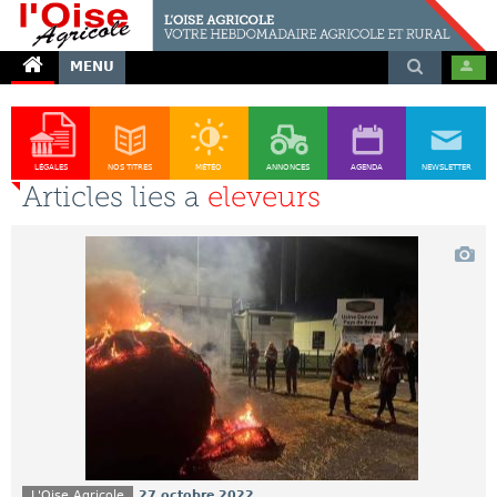
MENU
LÉGALES
NOS TITRES
MÉTÉO
ANNONCES
AGENDA
NEWSLETTER
Articles lies a
eleveurs
L'Oise Agricole
27 octobre 2022