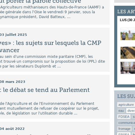
 porter la parole collective
s Agriculteurs méthaniseurs des Hauts-de-France (AAMF) a
LES AR
e générale dans l’Oise le vendredi 9 janvier, sous la
ynamique président, David Batteux, ...
LUS (30 
03 juillet 2025
es» : les sujets sur lesquels la CMP
avancer
 au sein d'une commission mixte paritaire (CMP), les
t trouvé un compromis sur la proposition de loi (PPL) dite
 par les sénateurs Duplomb et ...
08 mars 2023
: le débat se tend au Parlement
LES SU
de l'Agriculture et de l'Environnement du Parlement
agriculture
nt mutuellement de refuser de coopérer sur le projet,
eau
diver
, de législation sur l'utilisation durable ...
FDSEA
s
communica
04 août 2022
fromage
FRSEA
f