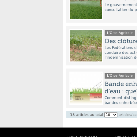
Le gouvernement 
consultation du p
L'Oise Agricole
Des clôtur
Les Fédérations 
conduire des acti
l’indemnisation d
L'Oise Agricole
Bande enhe
d’eau : que
Comment distingue
bandes enherbées 
13
articles au total
articles/p