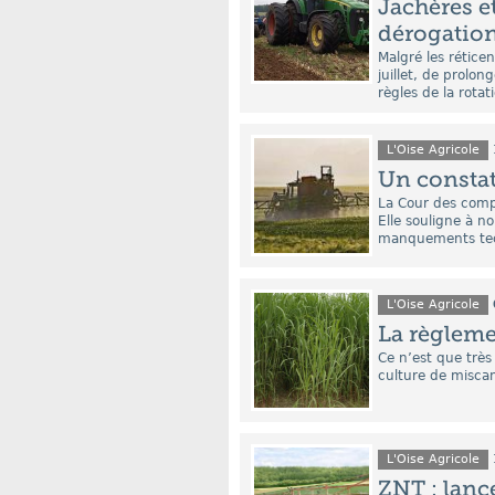
Jachères et
dérogatio
Malgré les rétice
juillet, de prolo
règles de la rotat
L'Oise Agricole
Un constat
La Cour des compt
Elle souligne à n
manquements tec
L'Oise Agricole
La règlem
Ce n’est que très
culture de misca
L'Oise Agricole
ZNT : lanc