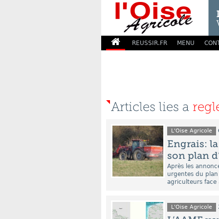
REUSSIR.FR
MENU
CON
Articles lies a
regl
L'Oise Agricole
Engrais: 
son plan d
Après les annonce
urgentes du plan
agriculteurs face 
L'Oise Agricole