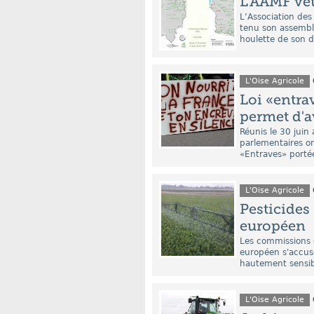
L’AAMF veut
L’Association de
tenu son assemblé
houlette de son d
L'Oise Agricole
Loi «entrav
permet d'
Réunis le 30 juin
parlementaires on
«Entraves» portée
L'Oise Agricole
Pesticides 
européen
Les commissions 
européen s'accuse
hautement sensible
L'Oise Agricole