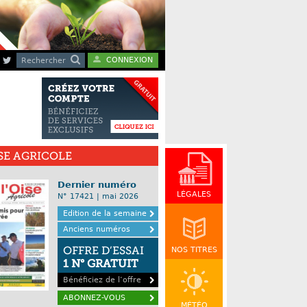
CONNEXION
Rechercher
ISE AGRICOLE
Dernier numéro
LÉGALES
N° 17421 | mai 2026
Edition de la semaine
Anciens numéros
OFFRE D’ESSAI
NOS TITRES
1 N° GRATUIT
Bénéficiez de l’offre
ABONNEZ-VOUS
MÉTÉO