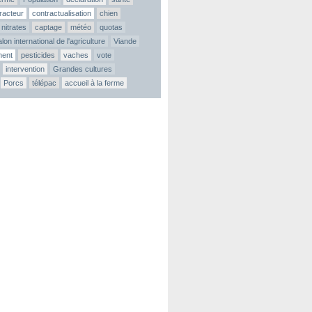
tracteur
contractualisation
chien
nitrates
captage
météo
quotas
lon international de l'agriculture
Viande
ment
pesticides
vaches
vote
intervention
Grandes cultures
Porcs
télépac
accueil à la ferme