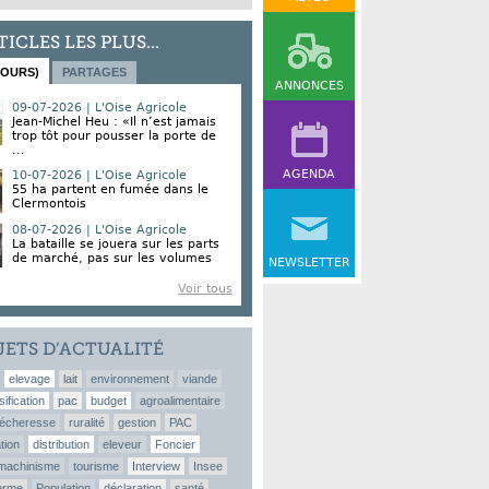
TICLES LES PLUS...
JOURS)
PARTAGES
ANNONCES
09-07-2026 | L'Oise Agricole
Jean-Michel Heu : «Il n’est jamais
trop tôt pour pousser la porte de
...
AGENDA
10-07-2026 | L'Oise Agricole
55 ha partent en fumée dans le
Clermontois
08-07-2026 | L'Oise Agricole
La bataille se jouera sur les parts
de marché, pas sur les volumes
NEWSLETTER
Voir tous
JETS D’ACTUALITÉ
elevage
lait
environnement
viande
sification
pac
budget
agroalimentaire
écheresse
ruralité
gestion
PAC
tion
distribution
eleveur
Foncier
machinisme
tourisme
Interview
Insee
erme
Population
déclaration
santé