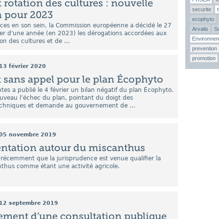
 rotation des cultures : nouvelle
securite
n pour 2023
ecophyto
nces en son sein, la Commission européenne a décidé le 27
Arvalis
Sa
nger d'une année (en 2023) les dérogations accordées aux
Environne
ion des cultures et de ...
prevention
promotion
13 février 2020
 sans appel pour le plan Écophyto
es a publié le 4 février un bilan négatif du plan Écophyto.
ouveau l’échec du plan, pointant du doigt des
hniques et demande au gouvernement de ...
05 novembre 2019
entation autour du miscanthus
 récemment que la jurisprudence est venue qualifier la
nthus comme étant une activité agricole.
12 septembre 2019
ement d’une consultation publique