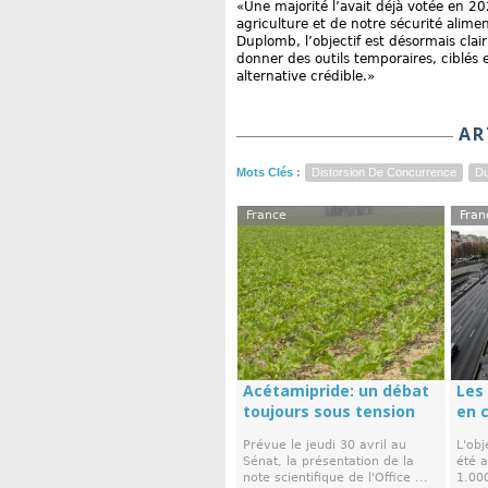
«Une majorité l’avait déjà votée en 202
agriculture et de notre sécurité alimen
Duplomb, l’objectif est désormais clair
donner des outils temporaires, ciblés 
alternative crédible.»
AR
Mots Clés :
Distorsion De Concurrence
D
France
Fran
Acétamipride: un débat
Les
toujours sous tension
en 
Prévue le jeudi 30 avril au
L'obj
Sénat, la présentation de la
été a
note scientifique de l'Office ...
1.000