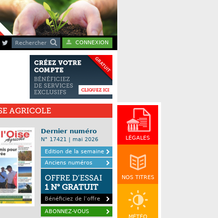
CONNEXION
Rechercher
ISE AGRICOLE
Dernier numéro
LÉGALES
N° 17421 | mai 2026
Edition de la semaine
Anciens numéros
OFFRE D’ESSAI
NOS TITRES
1 N° GRATUIT
Bénéficiez de l’offre
ABONNEZ-VOUS
MÉTÉO