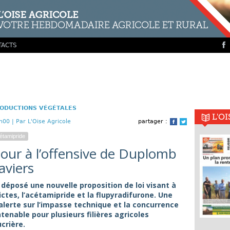
TACTS
ODUCTIONS VÉGÉTALES
L'O
h00 |
Par L'Oise Agricole
partager :
Facebook
Twitter
étamipride
tour à l’offensive de Duplomb
aviers
déposé une nouvelle proposition de loi visant à
ictes, l’acétamipride et la flupyradifurone. Une
i alerte sur l’impasse technique et la concurrence
enable pour plusieurs filières agricoles
crière.