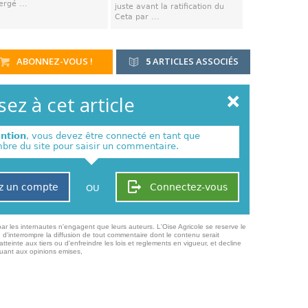
rgé ...
juste avant la ratification du
Ceta par ...
ABONNEZ-VOUS !
5
ARTICLES ASSOCIÉS
ez à cet article
ention
, vous devez être connecté en tant que
re du site pour saisir un commentaire.
z un compte
Connectez-vous
OU
ar les internautes n'engagent que leurs auteurs. L'Oise Agricole se reserve le
 d'interrompre la diffusion de tout commentaire dont le contenu serait
atteinte aux tiers ou d'enfreindre les lois et reglements en vigueur, et decline
quant aux opinions emises,