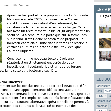
primer
Envoyer
LES AR
Après l’échec partiel de la proposition de loi Duplomb-
LUS (30 
Menonville à l’été 2025, censurée par le Conseil
constitutionnel pour défaut d’encadrement, le
sénateur de la Haute-Loire revient à la charge. Cette
fois avec un texte resserré, ciblé, et juridiquement plus
sécurisé. «La censure n’a porté que sur la forme, pas
sur le fond. Il était donc nécessaire de proposer un
nouveau cadre clair, limité dans le temps et réservé à
certaines cultures en grande difficulté», explique
Laurent Duplomb.
Concrètement, le nouveau texte prévoit une
réautorisation strictement encadrée de deux
insecticides – l’acétamipride et la flupyradifurone –
se, la noisette et la betterave sucrière.
LES SU
s documentée
amment sur les conclusions du rapport de l’Inrae publié fin
agriculture
onstat sans appel : certaines filières sont aujourd’hui
eau
diver
insi, concernant la betterave sucrière, l’Inrae souligne que
FDSEA
s
pas «un contrôle complet en cas de très forte infestation» du
communica
 Et surtout, «aucune alternative opérationnelle ne permet, à
otection des cultures et la viabilité économique des
fromage
FRSEA
f