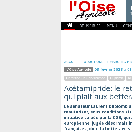
REUSSIR.FR
MENU
CON
ACCUEIL
PRODUCTIONS ET MARCHÉS
PR
L'Oise Agricole
05 février 2026
a 08
Distorsion De Concurrence
Duplomb
Ac
Acétamipride: le re
qui plait aux better
Le sénateur Laurent Duplomb a 
réautoriser, sous conditions str
initiative saluée par la CGB, qu
européenne, jugée désormais int
françaises, dont la betterave su