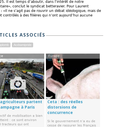
5. Il est temps d’aboutir, dans l’intérêt de notre
taire», conclut le syndicat betteravier. Pour Laurent
 : «Il ne s’agit pas de rouvrir un débat idéologique, mais de
et contrôlés à des filières qui n’ont aujourd’hui aucune
TICLES ASSOCIÉS
uplomb
Acétamipride
ce
Europe
 agriculteurs partent
Ceta : des réelles
campagne à Paris
distorsions de
concurrence
ectif de mobilisation a bien
tteint : ce sont environ
Si le gouvernement n’a eu de
 tracteurs qui ont
cesse de rassurer les Français