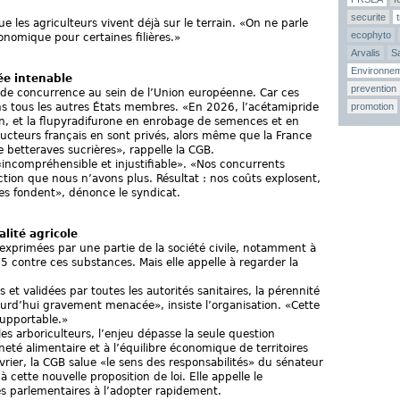
securite
e les agriculteurs vivent déjà sur le terrain. «On ne parle
ecophyto
onomique pour certaines filières.»
Arvalis
Sa
Environne
e intenable
prevention
n de concurrence au sein de l’Union européenne. Car ces
ns tous les autres États membres. «En 2026, l’acétamipride
promotion
ion, et la flupyradifurone en enrobage de semences et en
ucteurs français en sont privés, alors même que la France
 betteraves sucrières», rappelle la CGB.
«incompréhensible et injustifiable». «Nos concurrents
ction que nous n’avons plus. Résultat : nos coûts explosent,
s fondent», dénonce le syndicat.
alité agricole
exprimées par une partie de la société civile, notamment à
025 contre ces substances. Mais elle appelle à regarder la
et validées par toutes les autorités sanitaires, la pérennité
ujourd’hui gravement menacée», insiste l’organisation. «Cette
supportable.»
les arboriculteurs, l’enjeu dépasse la seule question
ineté alimentaire et à l’équilibre économique de territoires
ier, la CGB salue «le sens des responsabilités» du sénateur
cette nouvelle proposition de loi. Elle appelle le
es parlementaires à l’adopter rapidement.