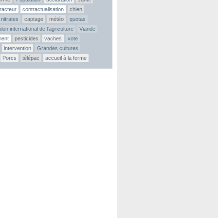
tracteur
contractualisation
chien
nitrates
captage
météo
quotas
lon international de l'agriculture
Viande
ment
pesticides
vaches
vote
intervention
Grandes cultures
Porcs
télépac
accueil à la ferme