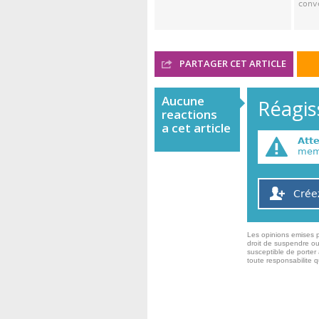
conve
PARTAGER CET ARTICLE
Aucune
Réagiss
reactions
a cet article
Att
memb
Crée
Les opinions emises p
droit de suspendre ou
susceptible de porter 
toute responsabilite 