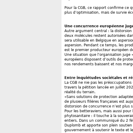
Pour la CGB, ce rapport confirme ce qu
plus d’optimisation, mais de survie éc
Une concurrence européenne jugé
Autre argument central : la distorsio
deux molécules restent autorisées da
sera utilisable en Belgique en aspers
aspersion. Pendant ce temps, les prod
est le premier producteur européen de
Une situation que l’organisation juge 
européens disposent d’outils de prote
nos rendements baissent et nos marge
Entre inquiétudes sociétales et ré
La CGB ne nie pas les préoccupations 
travers la pétition lancée en juillet 2
réalité du terrain.
«Sans solutions de protection adaptées 
de plusieurs filières françaises est a
distorsion de concurrence n’est plus 
Pour les betteraviers, mais aussi pour 
phytosanitaire : il touche à la souvera
entiers. Dans un communiqué du 2 févr
Duplomb et apporte son plein soutien à 
gouvernement à soutenir le texte et l