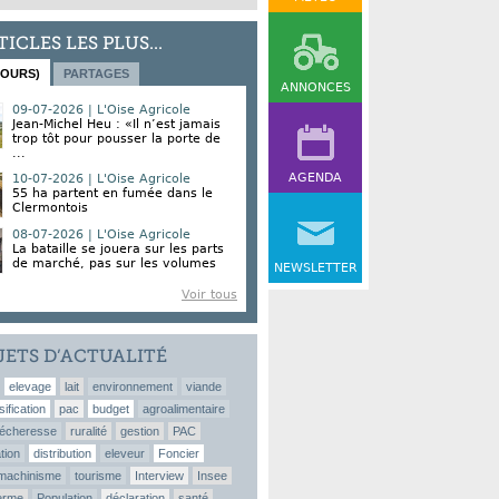
TICLES LES PLUS...
JOURS)
PARTAGES
ANNONCES
09-07-2026 | L'Oise Agricole
Jean-Michel Heu : «Il n’est jamais
trop tôt pour pousser la porte de
...
AGENDA
10-07-2026 | L'Oise Agricole
55 ha partent en fumée dans le
Clermontois
08-07-2026 | L'Oise Agricole
La bataille se jouera sur les parts
de marché, pas sur les volumes
NEWSLETTER
Voir tous
JETS D’ACTUALITÉ
elevage
lait
environnement
viande
sification
pac
budget
agroalimentaire
écheresse
ruralité
gestion
PAC
tion
distribution
eleveur
Foncier
machinisme
tourisme
Interview
Insee
erme
Population
déclaration
santé