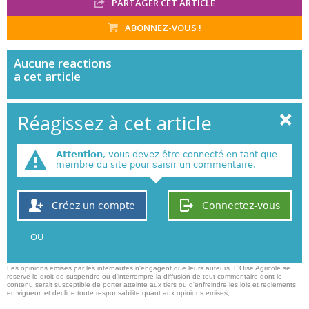
PARTAGER CET ARTICLE
ABONNEZ-VOUS !
Aucune
reactions
a cet article
Réagissez à cet article
Attention
, vous devez être connecté en tant que
membre du site pour saisir un commentaire.
Créez un compte
Connectez-vous
OU
Les opinions emises par les internautes n'engagent que leurs auteurs. L'Oise Agricole se
reserve le droit de suspendre ou d'interrompre la diffusion de tout commentaire dont le
contenu serait susceptible de porter atteinte aux tiers ou d'enfreindre les lois et reglements
en vigueur, et decline toute responsabilite quant aux opinions emises,