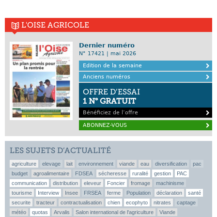
L'OISE AGRICOLE
Dernier numéro
N° 17421 | mai 2026
Edition de la semaine
Anciens numéros
OFFRE D’ESSAI
1 N° GRATUIT
Bénéficiez de l’offre
ABONNEZ-VOUS
LES SUJETS D’ACTUALITÉ
agriculture
elevage
lait
environnement
viande
eau
diversification
pac
budget
agroalimentaire
FDSEA
sécheresse
ruralité
gestion
PAC
communication
distribution
eleveur
Foncier
fromage
machinisme
tourisme
Interview
Insee
FRSEA
ferme
Population
déclaration
santé
securite
tracteur
contractualisation
chien
ecophyto
nitrates
captage
météo
quotas
Arvalis
Salon international de l'agriculture
Viande