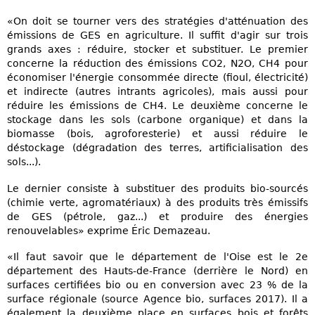
«On doit se tourner vers des stratégies d'atténuation des
émissions de GES en agriculture. Il suffit d'agir sur trois
grands axes : réduire, stocker et substituer. Le premier
concerne la réduction des émissions CO2, N2O, CH4 pour
économiser l'énergie consommée directe (fioul, électricité)
et indirecte (autres intrants agricoles), mais aussi pour
réduire les émissions de CH4. Le deuxième concerne le
stockage dans les sols (carbone organique) et dans la
biomasse (bois, agroforesterie) et aussi réduire le
déstockage (dégradation des terres, artificialisation des
sols...).
Le dernier consiste à substituer des produits bio-sourcés
(chimie verte, agromatériaux) à des produits très émissifs
de GES (pétrole, gaz...) et produire des énergies
renouvelables» exprime Éric Demazeau.
«Il faut savoir que le département de l'Oise est le 2e
département des Hauts-de-France (derrière le Nord) en
surfaces certifiées bio ou en conversion avec 23 % de la
surface régionale (source Agence bio, surfaces 2017). Il a
également la deuxième place en surfaces bois et forêts