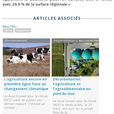
avec 29,9 % de la surface régionale.»
ARTICLES ASSOCIÉS
Mots Clés :
Climat
Agriculture
Environnement
Réglementations environnementales
L’agriculture encore en
Décarbonation:
première ligne face au
l'agriculture et
changement climatique
l'agroalimentaire au
pied du mur
Le Haut Conseil pour le climat
(HCC) vient de publier son
Le Haut Conseil pour le climat
dernier rapport. Il dresse un
(HCC) a rendu public, le 12
constat ...
mars, son avis sur le projet
final de la ...