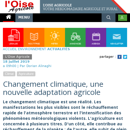
MENU
LÉGALES
NOS TITRES
MÉTÉO
ANNONCES
AGENDA
NEWSLETTER
ACCUEIL
ENVIRONNEMENT
ACTUALITÉS
L'Oise Agricole
partager :
Face
T
18 juillet 2019
a 09h00 |
Par Dorian Alinaghi
Climat
Agriculture
Changement climatique, une
nouvelle adaptation agricole
Le changement climatique est une réalité. Les
manifestations les plus visibles sont le réchauffement
rapide de l'atmosphère terrestre et l'intensification des
phénomènes météorologiques violents. L'agriculture est
concernée à plusieurs titres. D'un côté, elle contribue au
réchauffement de la planète ; de l'autre, elle subit de plein