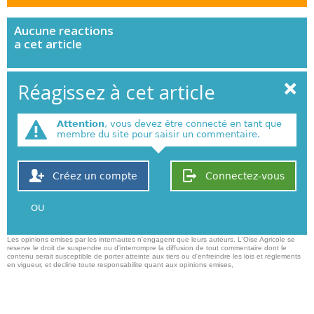
Aucune
reactions
a cet article
Réagissez à cet article
Attention
, vous devez être connecté en tant que
membre du site pour saisir un commentaire.
Créez un compte
Connectez-vous
OU
Les opinions emises par les internautes n'engagent que leurs auteurs. L'Oise Agricole se
reserve le droit de suspendre ou d'interrompre la diffusion de tout commentaire dont le
contenu serait susceptible de porter atteinte aux tiers ou d'enfreindre les lois et reglements
en vigueur, et decline toute responsabilite quant aux opinions emises,