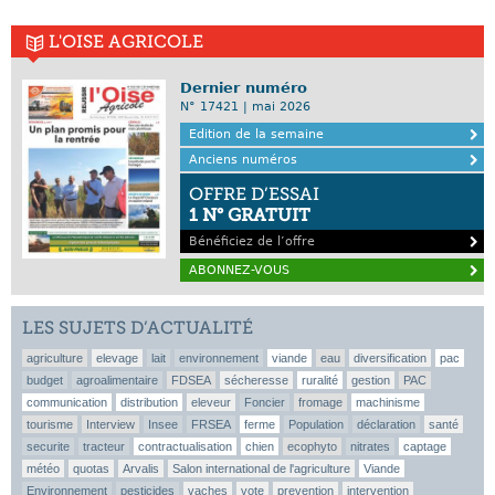
L'OISE AGRICOLE
Dernier numéro
N° 17421 | mai 2026
Edition de la semaine
Anciens numéros
OFFRE D’ESSAI
1 N° GRATUIT
Bénéficiez de l’offre
ABONNEZ-VOUS
LES SUJETS D’ACTUALITÉ
agriculture
elevage
lait
environnement
viande
eau
diversification
pac
budget
agroalimentaire
FDSEA
sécheresse
ruralité
gestion
PAC
communication
distribution
eleveur
Foncier
fromage
machinisme
tourisme
Interview
Insee
FRSEA
ferme
Population
déclaration
santé
securite
tracteur
contractualisation
chien
ecophyto
nitrates
captage
météo
quotas
Arvalis
Salon international de l'agriculture
Viande
Environnement
pesticides
vaches
vote
prevention
intervention