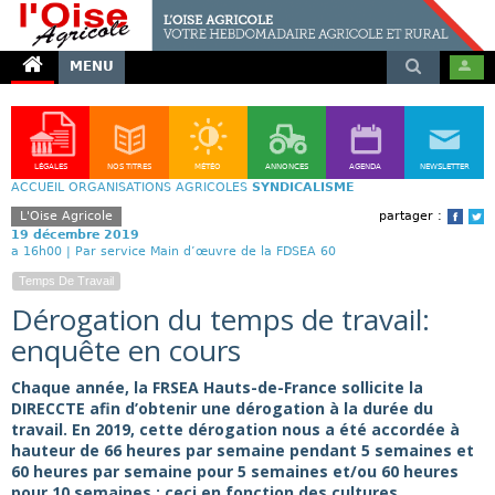
MENU
LÉGALES
NOS TITRES
MÉTÉO
ANNONCES
AGENDA
NEWSLETTER
ACCUEIL
ORGANISATIONS AGRICOLES
SYNDICALISME
L'Oise Agricole
partager :
Face
T
19 décembre 2019
a 16h00 |
Par service Main d’œuvre de la FDSEA 60
Temps De Travail
Dérogation du temps de travail:
enquête en cours
Chaque année, la FRSEA Hauts-de-France sollicite la
DIRECCTE afin d’obtenir une dérogation à la durée du
travail. En 2019, cette dérogation nous a été accordée à
hauteur de 66 heures par semaine pendant 5 semaines et
60 heures par semaine pour 5 semaines et/ou 60 heures
pour 10 semaines ; ceci en fonction des cultures.