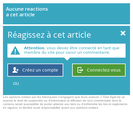
Aucune
reactions
a cet article
Réagissez à cet article
Attention
, vous devez être connecté en tant que
membre du site pour saisir un commentaire.
Créez un compte
Connectez-vous
OU
Les opinions emises par les internautes n'engagent que leurs auteurs. L'Oise Agricole se
reserve le droit de suspendre ou d'interrompre la diffusion de tout commentaire dont le
contenu serait susceptible de porter atteinte aux tiers ou d'enfreindre les lois et reglements
en vigueur, et decline toute responsabilite quant aux opinions emises,