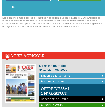
OU
Les opinions emises par les internautes n'engagent que leurs auteurs. L'Oise Agricole se
reserve le droit de suspendre ou d'interrompre la diffusion de tout commentaire dont le
contenu serait susceptible de porter atteinte aux tiers ou d'enfreindre les lois et reglements
en vigueur, et decline toute responsabilite quant aux opinions emises,
L'OISE AGRICOLE
Dernier numéro
N° 17421 | mai 2026
Edition de la semaine
Anciens numéros
OFFRE D’ESSAI
1 N° GRATUIT
Bénéficiez de l’offre
ABONNEZ-VOUS