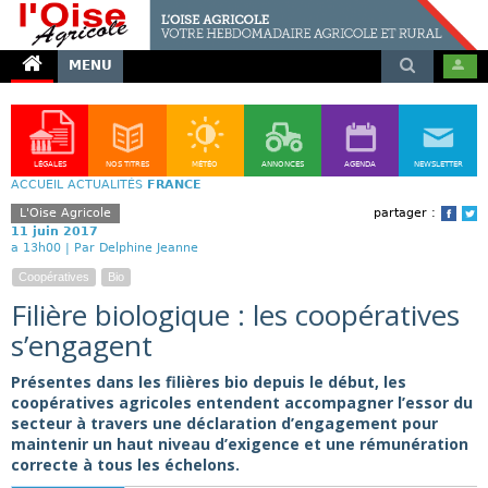
MENU
LÉGALES
NOS TITRES
MÉTÉO
ANNONCES
AGENDA
NEWSLETTER
ACCUEIL
ACTUALITÉS
FRANCE
L'Oise Agricole
partager :
Face
T
11 juin 2017
a 13h00 |
Par Delphine Jeanne
Coopératives
Bio
Filière biologique : les coopératives
s’engagent
Présentes dans les filières bio depuis le début, les
coopératives agricoles entendent accompagner l’essor du
secteur à travers une déclaration d’engagement pour
maintenir un haut niveau d’exigence et une rémunération
correcte à tous les échelons.