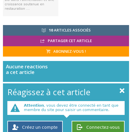
croissance soutenue en
restauration ...
10
ARTICLES ASSOCIÉS
PARTAGER CET ARTICLE
ABONNEZ-VOUS !
Aucune
reactions
a cet article
Réagissez à cet article
Attention
, vous devez être connecté en tant que
membre du site pour saisir un commentaire.
Créez un compte
Connectez-vous