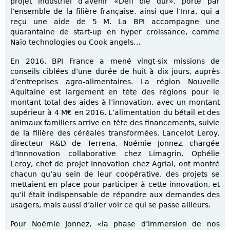
projet industriel d’avenir «Defi blé dur», porté par
l’ensemble de la filière française, ainsi que l’Inra, qui a
reçu une aide de 5 M. La BPI accompagne une
quarantaine de start-up en hyper croissance, comme
Naïo technologies ou Cook angels…
En 2016, BPI France a mené vingt-six missions de
conseils ciblées d’une durée de huit à dix jours, auprès
d’entreprises agro-alimentaires. La région Nouvelle
Aquitaine est largement en tête des régions pour le
montant total des aides à l’innovation, avec un montant
supérieur à 4 M€ en 2016. L’alimentation du bétail et des
animaux familiers arrive en tête des financements, suivie
de la filière des céréales transformées. Lancelot Leroy,
directeur R&D de Terrena, Noémie Jonnez, chargée
d’Innnovation collaborative chez Limagrin, Ophélie
Leroy, chef de projet Innovation chez Agrial, ont montré
chacun qu’au sein de leur coopérative, des projets se
mettaient en place pour participer à cette innovation, et
qu’il était indispensable de répondre aux demandes des
usagers, mais aussi d’aller voir ce qui se passe ailleurs.
Pour Noémie Jonnez, «la phase d’immersion de nos