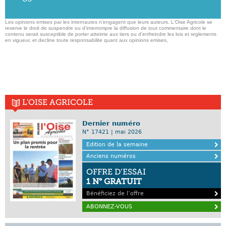
Les opinions emises par les internautes n'engagent que leurs auteurs. L'Oise Agricole se
reserve le droit de suspendre ou d'interrompre la diffusion de tout commentaire dont le
contenu serait susceptible de porter atteinte aux tiers ou d'enfreindre les lois et reglements
en vigueur, et decline toute responsabilite quant aux opinions emises,
L'OISE AGRICOLE
Dernier numéro
N° 17421 | mai 2026
Edition de la semaine
Anciens numéros
OFFRE D’ESSAI
1 N° GRATUIT
Bénéficiez de l’offre
ABONNEZ-VOUS