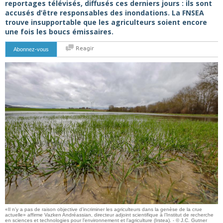
reportages télévisés, diffusés ces derniers jours : ils sont
accusés d’être responsables des inondations. La FNSEA
trouve insupportable que les agriculteurs soient encore
une fois les boucs émissaires.
Reagir
Abonnez-vous
«Il n’y a pas de raison objective d’incriminer les agriculteurs dans la genèse de la crue
actuelle» affirme Vazken Andréassian, directeur adjoint scientifique à l’Institut de recherche
en sciences et technologies pour l’environnement et l’agriculture (Irstea). - © J.C. Gutner