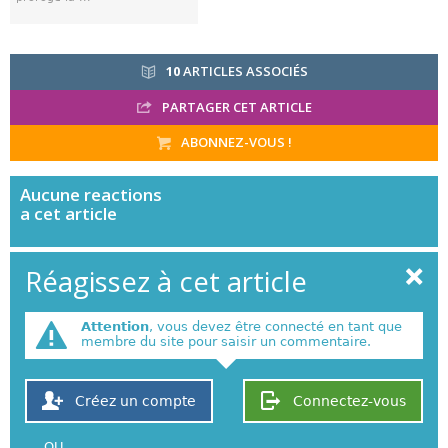
10
ARTICLES ASSOCIÉS
PARTAGER CET ARTICLE
ABONNEZ-VOUS !
Aucune
reactions
a cet article
Réagissez à cet article
Attention
, vous devez être connecté en tant que
membre du site pour saisir un commentaire.
Créez un compte
Connectez-vous
OU