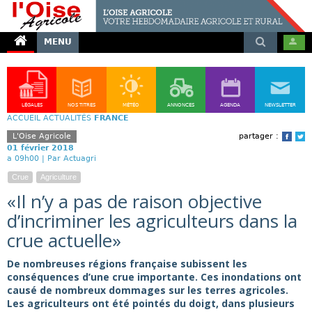
MENU
LÉGALES
NOS TITRES
MÉTÉO
ANNONCES
AGENDA
NEWSLETTER
ACCUEIL
ACTUALITÉS
FRANCE
L'Oise Agricole
partager :
Face
T
01 février 2018
a 09h00 |
Par Actuagri
Crue
Agriculture
«Il n’y a pas de raison objective
d’incriminer les agriculteurs dans la
crue actuelle»
De nombreuses régions française subissent les
conséquences d’une crue importante. Ces inondations ont
causé de nombreux dommages sur les terres agricoles.
Les agriculteurs ont été pointés du doigt, dans plusieurs