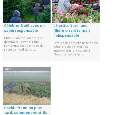
Célébrer Noël avec un
L’horticulture, une
sapin responsable
filière discrète mais
indispensable
Chaque année, au mois de
décembre, c'est le rituel
Lors de la dernière assemblée
immanquable : l'arrivée du
générale de Val’Hor, les
sapin de Noël dans ...
intervenants ont souligné
l’importance de la ...
Oise
Covid-19 : un an plus
tard, comment vont-ils