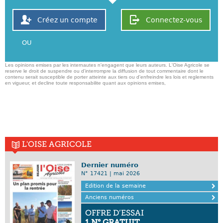
Créez un compte
Connectez-vous
OU
Les opinions emises par les internautes n'engagent que leurs auteurs. L'Oise Agricole se
reserve le droit de suspendre ou d'interrompre la diffusion de tout commentaire dont le
contenu serait susceptible de porter atteinte aux tiers ou d'enfreindre les lois et reglements
en vigueur, et decline toute responsabilite quant aux opinions emises,
L'OISE AGRICOLE
Dernier numéro
N° 17421 | mai 2026
Edition de la semaine
Anciens numéros
OFFRE D’ESSAI
1 N° GRATUIT