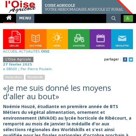
MENU
LÉGALES
NOS TITRES
MÉTÉO
ANNONCES
AGENDA
NEWSLETTER
ACCUEIL
ACTUALITÉS
OISE
L'Oise Agricole
partager :
Face
T
27 février 2025
a 08h00 |
Par Pierre Poulain
Horticulture
Worldskills
«Je me suis donné les moyens
d'aller au bout»
Noémie Houzé, étudiante en première année de BTS
Métiers du végétal alimentation, ornement et
environnement (MVAOE) au lycée horticole de Ribécourt, a
remporté au mois de janvier la médaille d'or aux
sélections régionales des Worldskills et s'est ainsi
qualifiée pour les finales nationales d'octobre prochain à