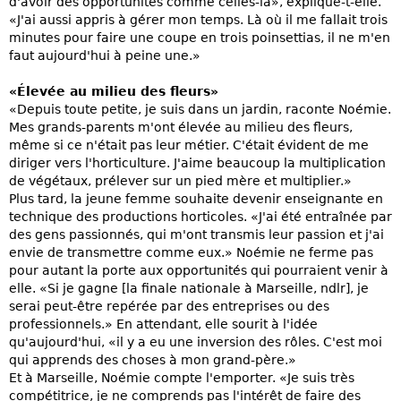
d'avoir des opportunités comme celles-là», explique-t-elle.
«J'ai aussi appris à gérer mon temps. Là où il me fallait trois
minutes pour faire une coupe en trois poinsettias, il ne m'en
faut aujourd'hui à peine une.»
«Élevée au milieu des fleurs»
«Depuis toute petite, je suis dans un jardin, raconte Noémie.
Mes grands-parents m'ont élevée au milieu des fleurs,
même si ce n'était pas leur métier. C'était évident de me
diriger vers l'horticulture. J'aime beaucoup la multiplication
de végétaux, prélever sur un pied mère et multiplier.»
Plus tard, la jeune femme souhaite devenir enseignante en
technique des productions horticoles. «J'ai été entraînée par
des gens passionnés, qui m'ont transmis leur passion et j'ai
envie de transmettre comme eux.» Noémie ne ferme pas
pour autant la porte aux opportunités qui pourraient venir à
elle. «Si je gagne [la finale nationale à Marseille, ndlr], je
serai peut-être repérée par des entreprises ou des
professionnels.» En attendant, elle sourit à l'idée
qu'aujourd'hui, «il y a eu une inversion des rôles. C'est moi
qui apprends des choses à mon grand-père.»
Et à Marseille, Noémie compte l'emporter. «Je suis très
compétitrice, je ne comprends pas l'intérêt de faire des