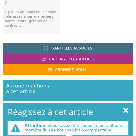
?
Il y a un an, nous nous étions
intéressés à ces maraîchers,
horticulteurs, gérants de
centres ...
6
ARTICLES ASSOCIÉS
PARTAGER CET ARTICLE
ABONNEZ-VOUS !
Aucune
reactions
a cet article
Réagissez à cet article
Attention
, vous devez être connecté en tant que
membre du site pour saisir un commentaire.