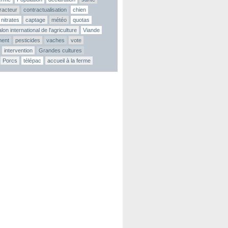
tracteur
contractualisation
chien
nitrates
captage
météo
quotas
lon international de l'agriculture
Viande
ment
pesticides
vaches
vote
intervention
Grandes cultures
Porcs
télépac
accueil à la ferme