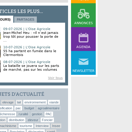
TICLES LES PLUS...
JOURS)
PARTAGES
ANNONCES
09-07-2026 | L'Oise Agricole
Jean-Michel Heu : «Il n’est jamais
trop tôt pour pousser la porte de
...
AGENDA
10-07-2026 | L'Oise Agricole
55 ha partent en fumée dans le
Clermontois
08-07-2026 | L'Oise Agricole
La bataille se jouera sur les parts
de marché, pas sur les volumes
NEWSLETTER
Voir tous
JETS D’ACTUALITÉ
elevage
lait
environnement
viande
sification
pac
budget
agroalimentaire
écheresse
ruralité
gestion
PAC
tion
distribution
eleveur
Foncier
machinisme
tourisme
Interview
Insee
erme
Population
déclaration
santé