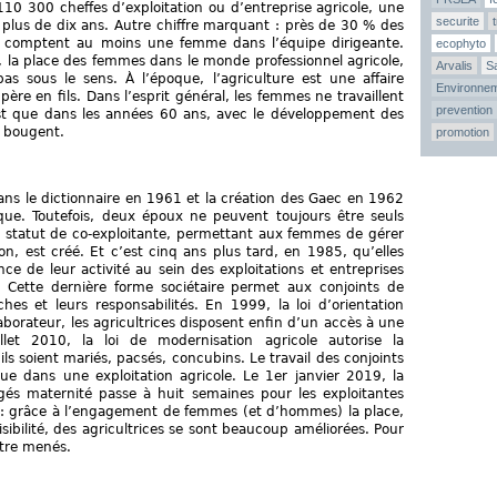
10 300 cheffes d’exploitation ou d’entreprise agricole, une
securite
 plus de dix ans. Autre chiffre marquant : près de 30 % des
les comptent au moins une femme dans l’équipe dirigeante.
ecophyto
s, la place des femmes dans le monde professionnel agricole,
Arvalis
Sa
pas sous le sens. À l’époque, l’agriculture est une affaire
Environne
re en fils. Dans l’esprit général, les femmes ne travaillent
prevention
’est que dans les années 60 ans, avec le développement des
s bougent.
promotion
dans le dictionnaire en 1961 et la création des Gaec en 1962
que. Toutefois, deux époux ne peuvent toujours être seuls
e statut de co-exploitante, permettant aux femmes de gérer
tion, est créé. Et c’est cinq ans plus tard, en 1985, qu’elles
ce de leur activité au sein des exploitations et entreprises
. Cette dernière forme sociétaire permet aux conjoints de
ches et leurs responsabilités. En 1999, la loi d’orientation
laborateur, les agricultrices disposent enfin d’un accès à une
uillet 2010, la loi de modernisation agricole autorise la
ls soient mariés, pacsés, concubins. Le travail des conjoints
que dans une exploitation agricole. Le 1er janvier 2019, la
gés maternité passe à huit semaines pour les exploitantes
te : grâce à l’engagement de femmes (et d’hommes) la place,
isibilité, des agricultrices se sont beaucoup améliorées. Pour
tre menés.