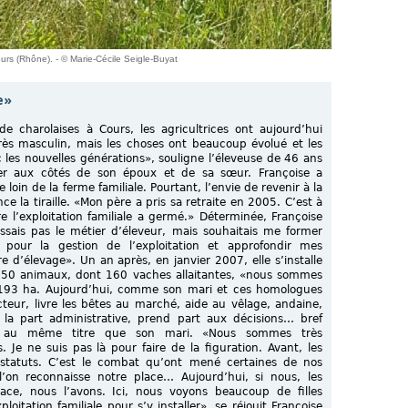
urs (Rhône). - © Marie-Cécile Seigle-Buyat
e»
de charolaises à Cours, les agricultrices ont aujourd’hui
très masculin, mais les choses ont beaucoup évolué et les
 les nouvelles générations», souligne l’éleveuse de 46 ans
er aux côtés de son époux et de sa sœur. Françoise a
loin de la ferme familiale. Pourtant, l’envie de revenir à la
ce la tiraille. «Mon père a pris sa retraite en 2005. C’est à
e l’exploitation familiale a germé.» Déterminée, Françoise
ssais pas le métier d’éleveur, mais souhaitais me former
pour la gestion de l’exploitation et approfondir mes
 d’élevage». Un an après, en janvier 2007, elle s’installe
 450 animaux, dont 160 vaches allaitantes, «nous sommes
e 193 ha. Aujourd’hui, comme son mari et ces homologues
cteur, livre les bêtes au marché, aide au vêlage, andaine,
 la part administrative, prend part aux décisions… bref
ion au même titre que son mari. «Nous sommes très
Je ne suis pas là pour faire de la figuration. Avant, les
tatuts. C’est le combat qu’ont mené certaines de nos
’on reconnaisse notre place… Aujourd’hui, si nous, les
ce, nous l’avons. Ici, nous voyons beaucoup de filles
loitation familiale pour s’y installer», se réjouit Françoise