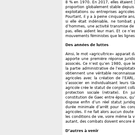
8 % en 1970. En 2017, elles étaient 1
proportion globalement stable depuis
exploitations ou entreprises agrico
Pourtant, il y a à peine cinquante an
si elle était indéniable, ne tombait 
d’hommes, une activité transmise de pè
pas, elles aident leur mari. Et ce n
mouvements féministes que les ligne
Des années de luttes
Ainsi, le mot «agricultrice» apparait 
apporte une première réponse juridi
associés. Ce n’est qu’en 1980, que l
la partie administrative de l’exploita
obtiennent une véritable reconnaissan
agricoles avec la création de l’EARL
s’associer en individualisant leurs tâ
agricole crée le statut de conjoint col
protection sociale (retraite). En j
constitution de Gaec entre époux, qu’i
dispose enfin d’un réel statut juridi
durée minimale d’arrêt pour les con
agricoles. Il ne fait alors aucun dou
les conditions de vie, voire même la v
autant, des combats doivent encore ê
D’autres à venir