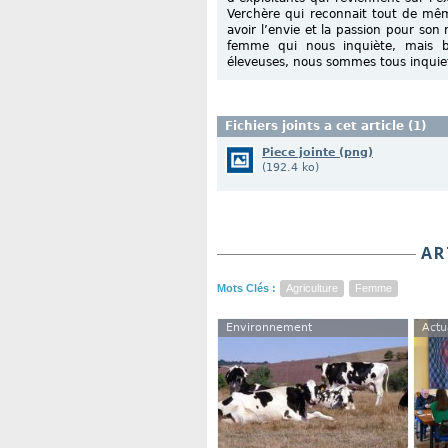
Verchère qui reconnait tout de mêm
avoir l’envie et la passion pour son
femme qui nous inquiète, mais bi
éleveuses, nous sommes tous inquiet
Fichiers joints a cet article (1)
Piece jointe (png)
(192.4 ko)
AR
Mots Clés :
Agriculture
Femme
Environnement
Actu