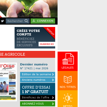
CONNEXION
Rechercher
ISE AGRICOLE
Dernier numéro
LÉGALES
N° 17421 | mai 2026
Edition de la semaine
Anciens numéros
OFFRE D’ESSAI
NOS TITRES
1 N° GRATUIT
Bénéficiez de l’offre
ABONNEZ-VOUS
MÉTÉO