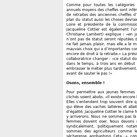
Comme pour toutes les catégories so
annuels moyens des cheffes sont infé
de retraites des anciennes cheffes d’
plan du statut aussi les choses devrai
Loire et présidente de la commissi
Jacqueline Cottier est également l
Christiane Lambert) explique : «en ja
n’ont pas de statut seront réputées de 
ne fait jamais plaisir, mais elle a le 
mauvais choix qui a d’importantes c
encore de droit à la retraite.» La pré
collaboratrice changer : «ce statut doi
dans le temps, à trois ans en débu
embrasser le métier plus tardivement. 
avant de sauter le pas !»
Osons, ensemble !
Pour permettre aux jeunes femmes de 
clichés soient abolis. «Il existe enco
Elles s’entendent trop souvent dire q
qui élève des vaches laitières et allai
d’égalité, Jacqueline Cottier le clam
y arriverons. Nous ne sommes pas là 
femmes doivent oser. Nous devons 
syndicalement, politiquement nota
sommes des agriculteurs comme le
sécheresse, agribashing, Ceta…», concl