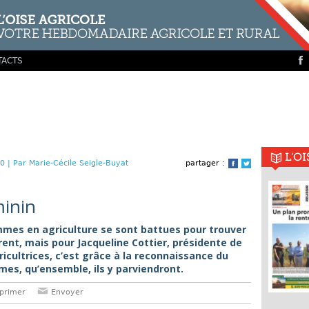
TACTS
L'O
0 |
Par Marie-Cécile Seigle-Buyat
partager :
Facebook
Twitter
minin
mes en agriculture se sont battues pour trouver
ent, mais pour Jacqueline Cottier, présidente de
icultrices, c’est grâce à la reconnaissance du
es, qu’ensemble, ils y parviendront.
primer
Envoyer