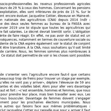
cio-professionnelles les revenus professionnels agricoles
rieurs de 29 % à ceux des hommes. Concernant les pensions
exploitation, elles sont inférieures de près de 15 %. Sur le
ent encore évoluer. Jacqueline Cottier, éleveuse en Maine-et-
on nationale des agricultrices (CNA) depuis 2014 (ndlr :
’une des deux seules femmes au bureau de la FNSEA avec
nvier 2019 une loi stipule que toutes les agricultrices qui
fait salariées. Le décret devrait bientôt sortir. L’obligation
mérite de faire réagir. En effet, ne pas avoir de statut est un
onséquences, notamment en termes de couverture sociale ou
sidente de la CNA espère également voir le statut de conjoint
t être transitoire. À la CNA, nous souhaitons qu’il soit limité
t de carrière. Nous, les femmes sommes plus nombreuses à
Ce statut doit permettre de voir si les choses sont possibles
s’orienter vers l’agriculture encore faut-il que certains
re beaucoup trop de freins pour trouver un stage par exemple.
u’elles ne vont pas y arriver», déplore l’éleveuse de 59 ans
tantes et des volailles label. Alors pour aller vers davantage
e haut et fort : «c’est ensemble, hommes et femmes, que nous
pour prendre leur place, mais bien travailler avec eux. Les
nous bousculer. Davantage de femmes doivent s’engager
mment pour les prochaines élections municipales. Nous
s autres qui faisons face aux mêmes problématiques :
ut Jacqueline Cottier qui rappelle que pour y arriver il faut