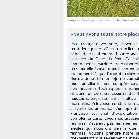
Françoise Verchère, éleveuse de charolaises à Co
«Nous avons toute notre plac
Pour Françoise Verchère, éleveuse 
toute leur place. «C’est un milieu 
lignes devraient encore bouger avec
associée du Gaec du Pont Gauthi
commencé sa carrière professionnelle 
terre où elle évolue depuis son enfan
ce moment-là que l’idée de rejoindr
décide de se former, «je ne connai
pour améliorer mes compétences 
connaissances techniques en matière
et s’occupe avec ses associés des
naisseurs, engraisseurs» et cultiv
masculins, l’éleveuse conduit le tra
surveille les animaux, s’occupe de
Françoise est chef d’exploitat
complémentaires avec mes associés. 
femmes n’avaient pas les mêmes s
aïeules qui nous ont permis que l
femmes, voulons prendre notre pla
d’exploitants qui reviennent sur l’exp