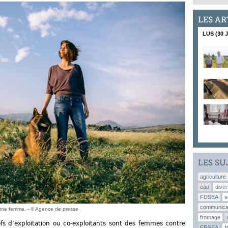
LES AR
LUS (30 
LES SU
agriculture
eau
diver
FDSEA
s
communica
t une femme. - © Agence de presse
fromage
fs d’exploitation ou co-exploitants sont des femmes contre
FRSEA
f