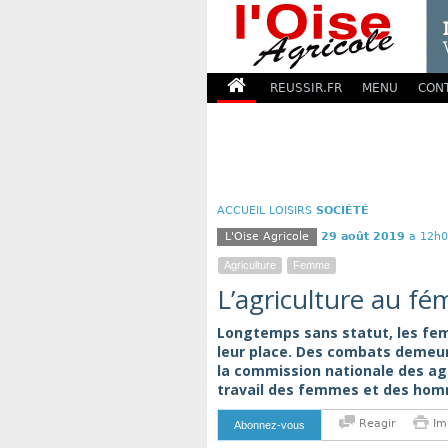
REUSSIR.FR
MENU
CON
ACCUEIL
LOISIRS
SOCIÉTÉ
L'Oise Agricole
29 août 2019
a 12h0
Agriculture
Femme
L’agriculture au fé
Longtemps sans statut, les fem
leur place. Des combats demeur
la commission nationale des agr
travail des femmes et des homm
Reagir
Im
Abonnez-vous