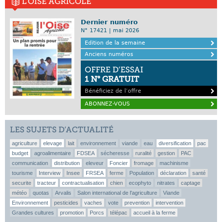
L'OISE AGRICOLE
Dernier numéro
N° 17421 | mai 2026
Edition de la semaine
Anciens numéros
OFFRE D’ESSAI
1 N° GRATUIT
Bénéficiez de l’offre
ABONNEZ-VOUS
LES SUJETS D’ACTUALITÉ
agriculture
elevage
lait
environnement
viande
eau
diversification
pac
budget
agroalimentaire
FDSEA
sécheresse
ruralité
gestion
PAC
communication
distribution
eleveur
Foncier
fromage
machinisme
tourisme
Interview
Insee
FRSEA
ferme
Population
déclaration
santé
securite
tracteur
contractualisation
chien
ecophyto
nitrates
captage
météo
quotas
Arvalis
Salon international de l'agriculture
Viande
Environnement
pesticides
vaches
vote
prevention
intervention
Grandes cultures
promotion
Porcs
télépac
accueil à la ferme