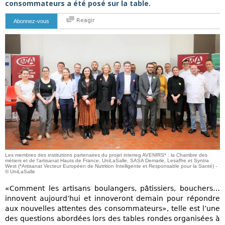
consommateurs a été posé sur la table.
Reagir
Abonnez-vous
Les membres des institutions partenaires du projet interreg AVENIRS* : la Chambre des
métiers et de l’artisanat Hauts de France, UniLaSalle, SASA Demarle, Lesaffre et Syntra
West (*Artisanat Vecteur Européen de Nutrition Intelligente et Responsable pour la Santé) -
© UniLaSalle
«Comment les artisans boulangers, pâtissiers, bouchers…
innovent aujourd’hui et innoveront demain pour répondre
aux nouvelles attentes des consommateurs», telle est l’une
des questions abordées lors des tables rondes organisées à