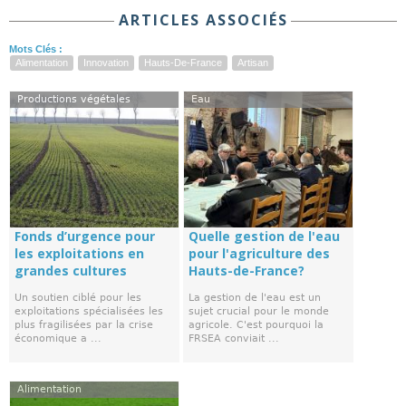
ARTICLES ASSOCIÉS
Mots Clés :
Alimentation
Innovation
Hauts-De-France
Artisan
Productions végétales
Eau
Fonds d’urgence pour
Quelle gestion de l'eau
les exploitations en
pour l'agriculture des
grandes cultures
Hauts-de-France?
Un soutien ciblé pour les
La gestion de l'eau est un
exploitations spécialisées les
sujet crucial pour le monde
plus fragilisées par la crise
agricole. C'est pourquoi la
économique a ...
FRSEA conviait ...
Alimentation