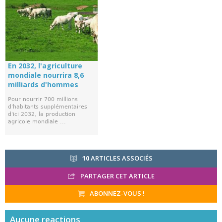
En 2032, l'agriculture
mondiale nourrira 8,6
milliards d'hommes
Pour nourrir 700 millions
d'habitants supplémentaires
d'ici 2032, la production
agricole mondiale ...
10
ARTICLES ASSOCIÉS
PARTAGER CET ARTICLE
ABONNEZ-VOUS !
Aucune
reactions