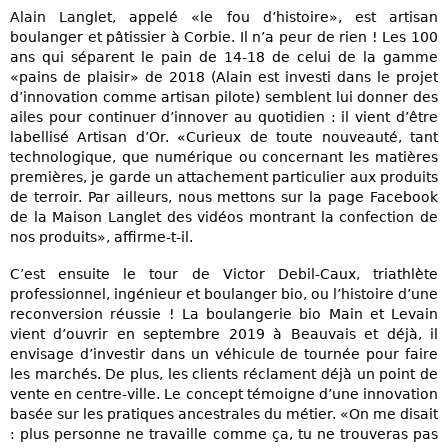
Alain Langlet, appelé «le fou d’histoire», est artisan
boulanger et pâtissier à Corbie. Il n’a peur de rien ! Les 100
ans qui séparent le pain de 14-18 de celui de la gamme
«pains de plaisir» de 2018 (Alain est investi dans le projet
d’innovation comme artisan pilote) semblent lui donner des
ailes pour continuer d’innover au quotidien : il vient d’être
labellisé Artisan d’Or. «Curieux de toute nouveauté, tant
technologique, que numérique ou concernant les matières
premières, je garde un attachement particulier aux produits
de terroir. Par ailleurs, nous mettons sur la page Facebook
de la Maison Langlet des vidéos montrant la confection de
nos produits», affirme-t-il.
C’est ensuite le tour de Victor Debil-Caux, triathlète
professionnel, ingénieur et boulanger bio, ou l’histoire d’une
reconversion réussie ! La boulangerie bio Main et Levain
vient d’ouvrir en septembre 2019 à Beauvais et déjà, il
envisage d’investir dans un véhicule de tournée pour faire
les marchés. De plus, les clients réclament déjà un point de
vente en centre-ville. Le concept témoigne d’une innovation
basée sur les pratiques ancestrales du métier. «On me disait
: plus personne ne travaille comme ça, tu ne trouveras pas