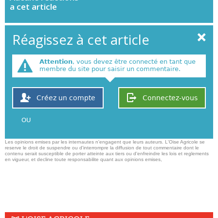
a cet article
Réagissez à cet article
Attention
, vous devez être connecté en tant que
membre du site pour saisir un commentaire.
Créez un compte
Connectez-vous
OU
Les opinions emises par les internautes n'engagent que leurs auteurs. L'Oise Agricole se
reserve le droit de suspendre ou d'interrompre la diffusion de tout commentaire dont le
contenu serait susceptible de porter atteinte aux tiers ou d'enfreindre les lois et reglements
en vigueur, et decline toute responsabilite quant aux opinions emises,