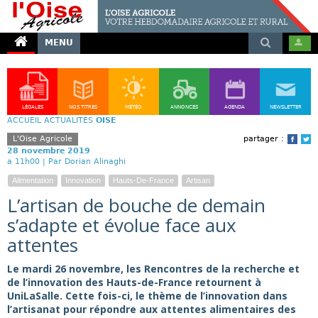
MENU
LÉGALES
NOS TITRES
MÉTÉO
ANNONCES
AGENDA
NEWSLETTER
ACCUEIL
ACTUALITÉS
OISE
L'Oise Agricole
partager :
Face
T
28 novembre 2019
a 11h00 |
Par Dorian Alinaghi
Alimentation
Innovation
Hauts-De-France
Artisan
L’artisan de bouche de demain
s’adapte et évolue face aux
attentes
Le mardi 26 novembre, les Rencontres de la recherche et
de l’innovation des Hauts-de-France retournent à
UniLaSalle. Cette fois-ci, le thème de l’innovation dans
l’artisanat pour répondre aux attentes alimentaires des