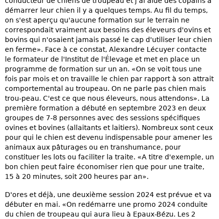
conducteur de chiens de troupeau et j'ai aidé des copains à
démarrer leur chien il y a quelques temps. Au fil du temps,
on s'est aperçu qu'aucune formation sur le terrain ne
correspondait vraiment aux besoins des éleveurs d'ovins et
bovins qui n'osaient jamais passé le cap d'utiliser leur chien
en ferme». Face à ce constat, Alexandre Lécuyer contacte
le formateur de l'Institut de l'Élevage et met en place un
programme de formation sur un an. «On se voit tous une
fois par mois et on travaille le chien par rapport à son attrait
comportemental au troupeau. On ne parle pas chien mais
trou-peau. C'est ce que nous éleveurs, nous attendons». La
première formation a débuté en septembre 2023 en deux
groupes de 7-8 personnes avec des sessions spécifiques
ovines et bovines (allaitants et laitiers). Nombreux sont ceux
pour qui le chien est devenu indispensable pour amener les
animaux aux pâturages ou en transhumance, pour
constituer les lots ou faciliter la traite. «A titre d'exemple, un
bon chien peut faire économiser rien que pour une traite,
15 à 20 minutes, soit 200 heures par an».
D'ores et déjà, une deuxième session 2024 est prévue et va
débuter en mai. «On redémarre une promo 2024 conduite
du chien de troupeau qui aura lieu à Epaux-Bézu. Les 2