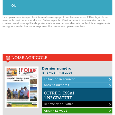
OU
Les opinions emises par les internautes n'engagent que leurs auteurs. L'Oise Agricole se
reserve le droit de suspendre ou d'interrompre la diffusion de tout commentaire dont le
contenu serait susceptible de porter atteinte aux tiers ou d'enfreindre les lois et reglements
en vigueur, et decline toute responsabilite quant aux opinions emises,
L'OISE AGRICOLE
Dernier numéro
N° 17421 | mai 2026
Edition de la semaine
Anciens numéros
OFFRE D’ESSAI
1 N° GRATUIT
Bénéficiez de l’offre
ABONNEZ-VOUS