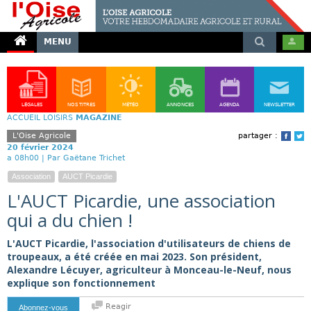
MENU
LÉGALES
NOS TITRES
MÉTÉO
ANNONCES
AGENDA
NEWSLETTER
ACCUEIL
LOISIRS
MAGAZINE
L'Oise Agricole
partager :
Face
T
20 février 2024
a 08h00 |
Par Gaëtane Trichet
Association
AUCT Picardie
L'AUCT Picardie, une association
qui a du chien !
L'AUCT Picardie, l'association d'utilisateurs de chiens de
troupeaux, a été créée en mai 2023. Son président,
Alexandre Lécuyer, agriculteur à Monceau-le-Neuf, nous
explique son fonctionnement
Reagir
Abonnez-vous