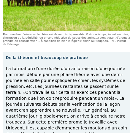
Pour nombre d'éleveurs, le chien est devenu indispensable. Gain de temps, travail sécurisé,
diminution de la pénibilité, ou encore réduction du stress des animaux sont autant d'atouts à
prendre en considération... à condition de bien intégrer le chien au troupeau. - © L'institut
de l'élevage
De la théorie et beaucoup de pratique
La formation d'une durée d'un an à raison d'une journée
par mois, débute par une phase théorie avec une demi-
journée en salle pour expliquer le chien, les systèmes de
pression, etc. Les journées restantes se passent sur le
terrain. «On travaille sur certains exercices pendant la
formation que l'on doit reproduire pendant un mois». La
journée suivante débute par la vérification de la leçon
avant d'en apprendre une nouvelle. «En général, au
quatrième jour, globale-ment, on arrive à conduire notre
troupeau. Sur cette première promo je travaille avec
Urlevent. Il est capable d'emmener les moutons d'un coin