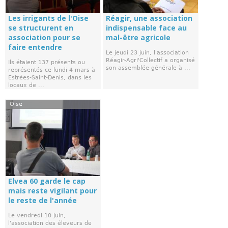
Les irrigants de l'Oise
Réagir, une association
se structurent en
indispensable face au
association pour se
mal-être agricole
faire entendre
Le jeudi 23 juin, l'association
Réagir-Agri'Collectif a organisé
Ils étaient 137 présents ou
son assemblée générale à ...
représentés ce lundi 4 mars à
Estrées-Saint-Denis, dans les
locaux de ...
Oise
Elvea 60 garde le cap
mais reste vigilant pour
le reste de l'année
Le vendredi 10 juin,
l'association des éleveurs de