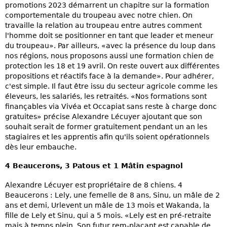
promotions 2023 démarrent un chapitre sur la formation
comportementale du troupeau avec notre chien. On
travaille la relation au troupeau entre autres comment
l'homme doit se positionner en tant que leader et meneur
du troupeau». Par ailleurs, «avec la présence du loup dans
nos régions, nous proposons aussi une formation chien de
protection les 18 et 19 avril. On reste ouvert aux différentes
propositions et réactifs face à la demande». Pour adhérer,
c'est simple. Il faut être issu du secteur agricole comme les
éleveurs, les salariés, les retraités. «Nos formations sont
finançables via Vivéa et Occapiat sans reste à charge donc
gratuites» précise Alexandre Lécuyer ajoutant que son
souhait serait de former gratuitement pendant un an les
stagiaires et les apprentis afin qu'ils soient opérationnels
dès leur embauche.
4 Beaucerons, 3 Patous et 1 Mâtin espagnol
Alexandre Lécuyer est propriétaire de 8 chiens. 4
Beaucerons : Lely, une femelle de 8 ans, Sinu, un mâle de 2
ans et demi, Urlevent un mâle de 13 mois et Wakanda, la
fille de Lely et Sinu, qui a 5 mois. «Lely est en pré-retraite
mais à temps plein. Son futur rem-plaçant est capable de