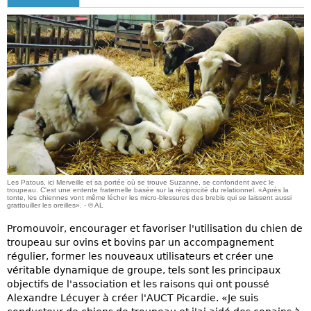
Les Patous, ici Merveille et sa portée où se trouve Suzanne, se confondent avec le
troupeau. C'est une entente fraternelle basée sur la réciprocité du relationnel. «Après la
tonte, les chiennes vont même lécher les micro-blessures des brebis qui se laissent aussi
grattouiller les oreilles». - © AL
Promouvoir, encourager et favoriser l'utilisation du chien de
troupeau sur ovins et bovins par un accompagnement
régulier, former les nouveaux utilisateurs et créer une
véritable dynamique de groupe, tels sont les principaux
objectifs de l'association et les raisons qui ont poussé
Alexandre Lécuyer à créer l'AUCT Picardie. «Je suis