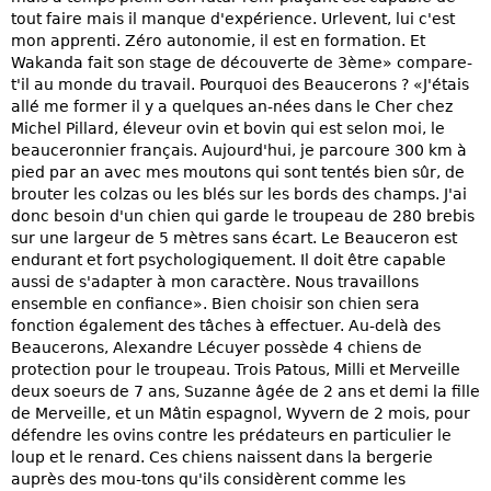
tout faire mais il manque d'expérience. Urlevent, lui c'est
mon apprenti. Zéro autonomie, il est en formation. Et
Wakanda fait son stage de découverte de 3ème» compare-
t'il au monde du travail. Pourquoi des Beaucerons ? «J'étais
allé me former il y a quelques an-nées dans le Cher chez
Michel Pillard, éleveur ovin et bovin qui est selon moi, le
beauceronnier français. Aujourd'hui, je parcoure 300 km à
pied par an avec mes moutons qui sont tentés bien sûr, de
brouter les colzas ou les blés sur les bords des champs. J'ai
donc besoin d'un chien qui garde le troupeau de 280 brebis
sur une largeur de 5 mètres sans écart. Le Beauceron est
endurant et fort psychologiquement. Il doit être capable
aussi de s'adapter à mon caractère. Nous travaillons
ensemble en confiance». Bien choisir son chien sera
fonction également des tâches à effectuer. Au-delà des
Beaucerons, Alexandre Lécuyer possède 4 chiens de
protection pour le troupeau. Trois Patous, Milli et Merveille
deux soeurs de 7 ans, Suzanne âgée de 2 ans et demi la fille
de Merveille, et un Mâtin espagnol, Wyvern de 2 mois, pour
défendre les ovins contre les prédateurs en particulier le
loup et le renard. Ces chiens naissent dans la bergerie
auprès des mou-tons qu'ils considèrent comme les