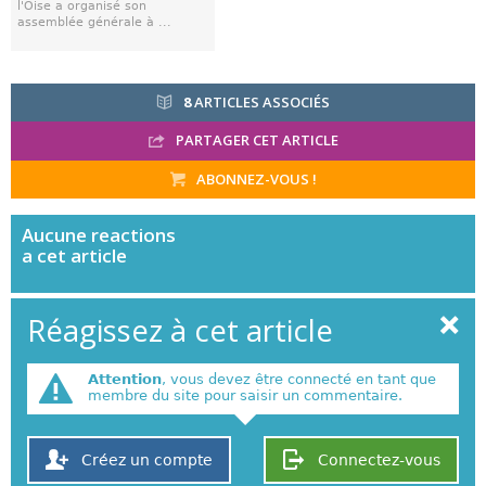
l'Oise a organisé son
assemblée générale à ...
8
ARTICLES ASSOCIÉS
PARTAGER CET ARTICLE
ABONNEZ-VOUS !
Aucune
reactions
a cet article
Réagissez à cet article
Attention
, vous devez être connecté en tant que
membre du site pour saisir un commentaire.
Créez un compte
Connectez-vous