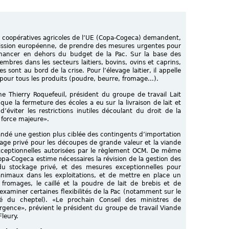
 et coopératives agricoles de l’UE (Copa-Cogeca) demandent,
mission européenne, de prendre des mesures urgentes pour
financer en dehors du budget de la Pac. Sur la base des
mbres dans les secteurs laitiers, bovins, ovins et caprins,
 sont au bord de la crise. Pour l’élevage laitier, il appelle
 pour tous les produits (poudre, beurre, fromage...).
ne Thierry Roquefeuil, président du groupe de travail Lait
ue la fermeture des écoles a eu sur la livraison de lait et
d’éviter les restrictions inutiles découlant du droit de la
 force majeure».
andé une gestion plus ciblée des contingents d’importation
ckage privé pour les découpes de grande valeur et la viande
xceptionnelles autorisées par le règlement OCM. De même
Copa-Cogeca estime nécessaires la révision de la gestion des
on du stockage privé, et des mesures exceptionnelles pour
animaux dans les exploitations, et de mettre en place un
fromages, le caillé et la poudre de lait de brebis et de
examiner certaines flexibilités de la Pac (notamment sur le
té du cheptel). «Le prochain Conseil des ministres de
a urgence», prévient le président du groupe de travail Viande
leury.