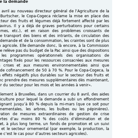
de la demande
 avril au nouveau directeur général de l’Agriculture de la
urtscher, le Copa-Cogeca réclame la mise en place des
teur des fruits et légumes déjà fortement affecté par les
virus. Il y a déjà de graves perturbations pour certains
umes, etc.), et en raison des problèmes croissants de
de transport des biens et des intrants, de circulation des
demande et de la consommation, les craintes sont de plus
on agricole. Elle demande donc, là encore, à la Commission
e relève pas du budget de la Pac ainsi que des dispositions
 les programmes opérationnels des organisations de
tages fixés pour les ressources consacrées aux mesures
 crises et aux mesures environnementales ainsi que
 de cofinancement de 50 à 70 %. Pour le Copa-Cogeca, la
ffets négatifs plus durables sur le secteur des fruits et
nc prendre des mesures supplémentaires dès maintenant,
r du secteur pour les mois et les années à venir».
ement à Bruxelles, dans un courrier du 8 avril, des aides
ticulture pour lequel la demande a subi un effondrement
eignant jusqu’à 80 % depuis la mi-mars (que ce soit pour
rnementales, les arbres, les bulbes ou les pépinières).
tivation de mesures extraordinaires de gestion de crise
rtes d’au moins 80 % des coûts d’élimination et de
t, à plus long terme, un fonds de promotion et un suivi
 et le secteur ornemental (par exemple, la production, la
’est le cas pour d’autres secteurs agricoles).