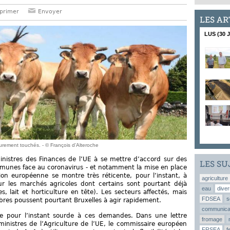
primer
Envoyer
LES AR
LUS (30 
durement touchés. - © François d’Alteroche
ministres des Finances de l’UE à se mettre d’accord sur des
LES SU
unes face au coronavirus - et notamment la mise en place
on européenne se montre très réticente, pour l’instant, à
agriculture
ur les marchés agricoles dont certains sont pourtant déjà
eau
diver
, lait et horticulture en tête). Les secteurs affectés, mais
FDSEA
s
res poussent pourtant Bruxelles à agir rapidement.
communica
e pour l’instant sourde à ces demandes. Dans une lettre
fromage
ministres de l’Agriculture de l’UE, le commissaire européen
FRSEA
f