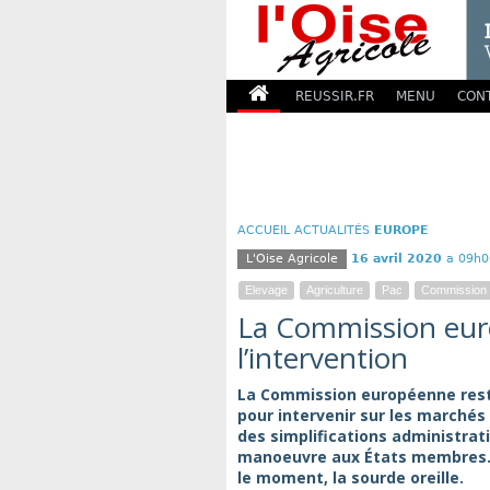
REUSSIR.FR
MENU
CON
ACCUEIL
ACTUALITÉS
EUROPE
L'Oise Agricole
16 avril 2020
a 09h0
Elevage
Agriculture
Pac
Commission
La Commission eur
l’intervention
La Commission européenne reste
pour intervenir sur les marchés
des simplifications administrati
manoeuvre aux États membres. C
le moment, la sourde oreille.