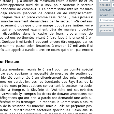
stade [...], à utiliser au maximum toute la flexibilité et les
securite
e développement rural de la Pac» pour soutenir le secteur
 pandémie de coronavirus. Le commissaire liste les mesures
ecophyto
 déjà recours (services de conseil ou de remplacement,
Arvalis
Sa
s risques déjà en place comme l’assurance...) mais jamais il
Environne
e marché vivement demandées par le secteur. «Si certains
prevention
eusement plus que d’une marge budgétaire limitée, voire
ux qui en disposent examinent déjà de maniere proactive
promotion
re disponibles dans le cadre de leurs programmes de
 actions pertinentes visant à faire face à la crise et à en
i. Quelque 6 milliards E peuvent encore être engagés par les
 somme passe, selon Bruxelles, à environ 17 milliards E si
vés aux appels à candidatures en cours qui n’ont pas encore
r l’instant
 États membres, réunis le 6 avril pour un comité spécial
ntre eux, souligné la nécessité de mesures de soutien du
 bientôt confrontés à un effondrement des prix : produits
gumes en particulier. Les représentants des Pays-Bas, de la
art de leurs préoccupations concernant le secteur horticole.
alie, la Hongrie, la Slovénie et l’Autriche ont soulevé des
 vitivinicole (y compris les droits de douane américains sur
 délégations qui ont pris la parole ont demandé une aide au
 écrémé et les fromages. En réponse, la Commission a assuré
ion de la situation du marché, mais qu’elle ne préparait pas,
rché ni d’instruments sectoriels spécifiques. Selon elle, le