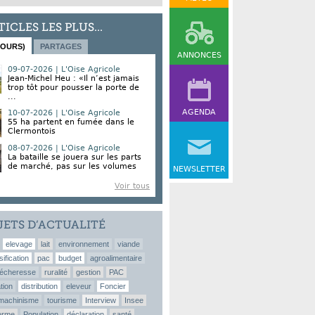
TICLES LES PLUS...
JOURS)
PARTAGES
ANNONCES
09-07-2026 | L'Oise Agricole
Jean-Michel Heu : «Il n’est jamais
trop tôt pour pousser la porte de
...
AGENDA
10-07-2026 | L'Oise Agricole
55 ha partent en fumée dans le
Clermontois
08-07-2026 | L'Oise Agricole
La bataille se jouera sur les parts
de marché, pas sur les volumes
NEWSLETTER
Voir tous
JETS D’ACTUALITÉ
elevage
lait
environnement
viande
sification
pac
budget
agroalimentaire
écheresse
ruralité
gestion
PAC
tion
distribution
eleveur
Foncier
machinisme
tourisme
Interview
Insee
erme
Population
déclaration
santé