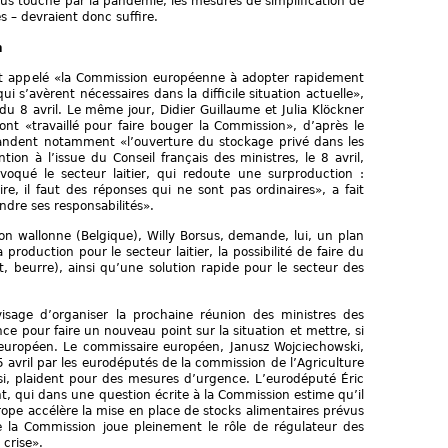
lus touché par la pandémie, les mesures de simplification de
es – devraient donc suffire.
n
ont appelé «la Commission européenne à adopter rapidement
 s’avèrent nécessaires dans la difficile situation actuelle»,
 avril. Le même jour, Didier Guillaume et Julia Klöckner
ont «travaillé pour faire bouger la Commission», d’après le
emandent notamment «l’ouverture du stockage privé dans les
ion à l’issue du Conseil français des ministres, le 8 avril,
oqué le secteur laitier, qui redoute une surproduction :
re, il faut des réponses qui ne sont pas ordinaires», a fait
endre ses responsabilités».
ion wallonne (Belgique), Willy Borsus, demande, lui, un plan
production pour le secteur laitier, la possibilité de faire du
t, beurre), ainsi qu’une solution rapide pour le secteur des
isage d’organiser la prochaine réunion des ministres des
nce pour faire un nouveau point sur la situation et mettre, si
if européen. Le commissaire européen, Janusz Wojciechowski,
5 avril par les eurodéputés de la commission de l’Agriculture
i, plaident pour des mesures d’urgence. L’eurodéputé Éric
, qui dans une question écrite à la Commission estime qu’il
rope accélère la mise en place de stocks alimentaires prévus
 la Commission joue pleinement le rôle de régulateur des
 crise».