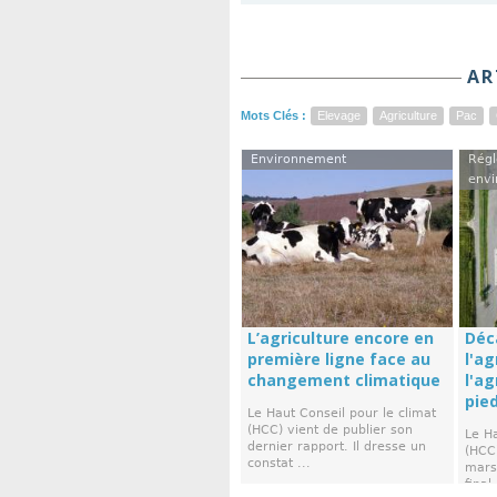
AR
Mots Clés :
Elevage
Agriculture
Pac
Environnement
Régl
envi
L’agriculture encore en
Déc
première ligne face au
l'ag
changement climatique
l'a
pie
Le Haut Conseil pour le climat
(HCC) vient de publier son
Le Ha
dernier rapport. Il dresse un
(HCC)
constat ...
mars,
final 