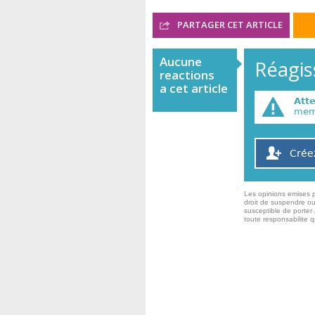
PARTAGER CET ARTICLE
Aucune
Réagiss
reactions
a cet article
Att
memb
Crée
Les opinions emises p
droit de suspendre ou
susceptible de porter 
toute responsabilite 