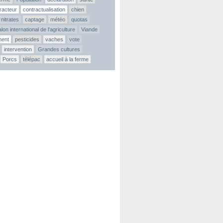
tracteur
contractualisation
chien
nitrates
captage
météo
quotas
lon international de l'agriculture
Viande
ment
pesticides
vaches
vote
intervention
Grandes cultures
Porcs
télépac
accueil à la ferme