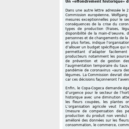
Un «effondrement historique» 
Dans une autre lettre adressée le 2
Commission européenne, Wolfgang B
mesures exceptionnelles pour le sec
conséquences de la crise du corona
types de production (fraises, lég
disponibilité de la main-d’oeuvre, 
personnes et de changements de la 
en plus fortes, indique l’organisati
d’allouer un budget spécifique qui n
permettant d’adapter facilement
producteurs notamment les pourcen
de prévention et de gestion des
l’augmentation temporaire du taux
pandémie de coronavirus «aura des e
légumes. La Commission devrait do
car ces décisions façonneront l’aveni
Enfin, le Copa-Cogeca demande égal
d’urgence pour le secteur de l’hor
historique avec une diminution att
les fleurs coupées, les plantes o
L’organisation agricole veut l’ac
(mesure de compensation des pe
production du produit non vendu) e
amélioré des données sur les fleurs
consommation, le commerce, comme c