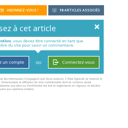
ABONNEZ-VOUS !
10
ARTICLES ASSOCIÉS
ez à cet article
ention
, vous devez être connecté en tant que
re du site pour saisir un commentaire.
z un compte
Connectez-vous
OU
ar les internautes n'engagent que leurs auteurs. L'Oise Agricole se reserve le
 d'interrompre la diffusion de tout commentaire dont le contenu serait
atteinte aux tiers ou d'enfreindre les lois et reglements en vigueur, et decline
quant aux opinions emises,