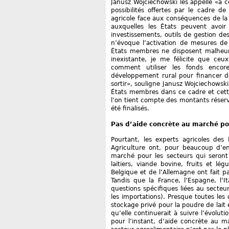
Janusz Wojciechowski les appelle «à ce 
possibilités offertes par le cadre d
agricole face aux conséquences de la
auxquelles les États peuvent avoir
investissements, outils de gestion de
n’évoque l’activation de mesures d
États membres ne disposent malheur
inexistante, je me félicite que ce
comment utiliser les fonds enco
développement rural pour financer des
sortir», souligne Janusz Wojciechowsk
États membres dans ce cadre et cette
l’on tient compte des montants réser
été finalisés.
Pas d’aide concrète au marché pou
Pourtant, les experts agricoles des
Agriculture ont, pour beaucoup d’e
marché pour les secteurs qui seront
laitiers, viande bovine, fruits et lé
Belgique et de l’Allemagne ont fait p
Tandis que la France, l’Espagne, l’It
questions spécifiques liées au secteur
les importations). Presque toutes les
stockage privé pour la poudre de lait
qu’elle continuerait à suivre l’évolut
pour l’instant, d’aide concrète au ma