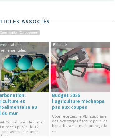
TICLES ASSOCIÉS
Commission Europeenne
ementations
Fiscalité
ronnementales
arbonation:
Budget 2026
riculture et
l'agriculture n'échappe
groalimentaire au
pas aux coupes
d du mur
Côté recettes, le PLF supprime
des avantages fiscaux pour les
ut Conseil pour le climat
biocarburants, mais proroge la
 a rendu public, le 12
...
 son avis sur le projet
de la ...