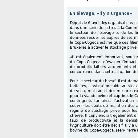
En élevage, «il y a urgence»
Depuis le 6 avril, les organisations
dans une série de lettres à la Com
le secteur de l’élevage et de les 
données recueillies auprès de ses me
le Copa-Cogeca estime que ces filières
Bruxelles à activer le stockage privé
«Il est également important, soulig
du Copa-Cogeca, d’évaluer l’impact q
de produits laitiers aux enfants et 
concurrence dans cette situation de
Pour le secteur du boeuf, il est dem
tarifaires, ainsi qu’une aide au sto
de veau, mais aussi des mesures e
pour la viande ovine et caprine, le 
contingents tarifaires, l’activati
couvrir les coûts de maintien des 
régime de stockage privé pour les 
chèvre. Il conviendrait également d’
taux de productivité et la densi
l’Agriculture doit être décisif. Il y 
bovine du Copa-Cogeca, Jean-Pierre F