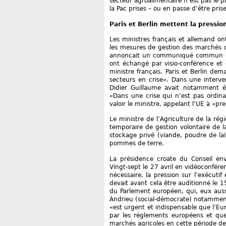
secteur agroalimentaire n’est pas le p
la Pac prises – ou en passe d’être pris
Paris et Berlin mettent la pressio
Les ministres français et allemand 
les mesures de gestion des marchés qui
annoncait un communiqué commun du 8
ont échangé par visio-conférence et 
ministre français. Paris et Berlin d
secteurs en crise». Dans une intervent
Didier Guillaume avait notamment év
«Dans une crise qui n’est pas ordinai
valoir le ministre, appelant l’UE à «pr
Le ministre de l’Agriculture de la rég
temporaire de gestion volontaire de la 
stockage privé (viande, poudre de lai
pommes de terre.
La présidence croate du Conseil env
Vingt-sept le 27 avril en vidéoconfére
nécessaire, la pression sur l’exécut
devait avant cela être auditionné le 1
du Parlement européen, qui, eux auss
Andrieu (social-démocrate) notamment
«est urgent et indispensable que l’Eu
par les règlements européens et que
marchés agricoles en cette période de