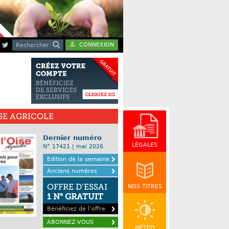
CONNEXION
Rechercher
ISE AGRICOLE
Dernier numéro
LÉGALES
N° 17421 | mai 2026
Edition de la semaine
Anciens numéros
OFFRE D’ESSAI
NOS TITRES
1 N° GRATUIT
Bénéficiez de l’offre
ABONNEZ-VOUS
MÉTÉO