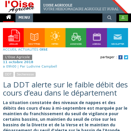
MENU
LÉGALES
NOS TITRES
MÉTÉO
ANNONCES
AGENDA
NEWSLETTER
ACCUEIL
ACTUALITÉS
OISE
L'Oise Agricole
partager :
Face
T
11 octobre 2018
a 09h00 |
Par Ludivine Campbell
DDT
Secheresse
La DDT alerte sur le faible débit des
cours d’eau dans le département
La situation constatée des niveaux de nappes et des
débits des cours d’eau à mi-septembre est marquée par le
maintien du franchissement du seuil de vigilance pour
certains bassins, un maintien du seuil de crise sur les
bassins de la Divette et de la Verse et le maintien du
dépassement du seuil d’alerte sur le bassin de l’Aronde.