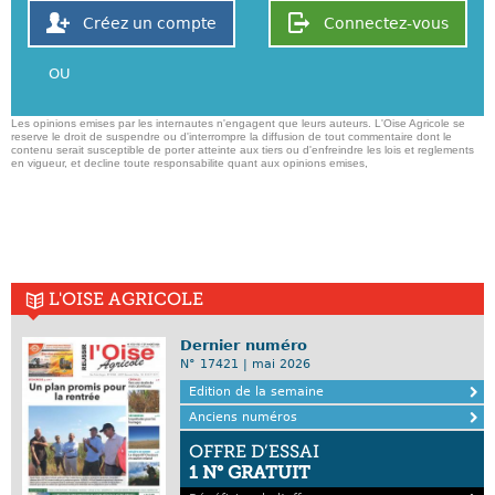
Créez un compte
Connectez-vous
OU
Les opinions emises par les internautes n'engagent que leurs auteurs. L'Oise Agricole se
reserve le droit de suspendre ou d'interrompre la diffusion de tout commentaire dont le
contenu serait susceptible de porter atteinte aux tiers ou d'enfreindre les lois et reglements
en vigueur, et decline toute responsabilite quant aux opinions emises,
L'OISE AGRICOLE
Dernier numéro
N° 17421 | mai 2026
Edition de la semaine
Anciens numéros
OFFRE D’ESSAI
1 N° GRATUIT