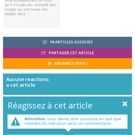
Voilà pratiquement un mois
qu’il n’a pas plu, excepté des
orages qui ont causé des
dégâts dans ...
10
ARTICLES ASSOCIÉS
PARTAGER CET ARTICLE
ABONNEZ-VOUS !
Aucune
reactions
a cet article
Réagissez à cet article
Attention
, vous devez être connecté en tant que
membre du site pour saisir un commentaire.