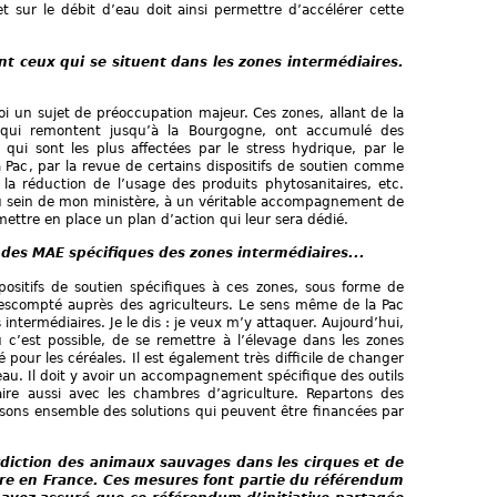
t sur le débit d’eau doit ainsi permettre d’accélérer cette
ont ceux qui se situent dans les zones intermédiaires.
i un sujet de préoccupation majeur. Ces zones, allant de la
 qui remontent jusqu’à la Bourgogne, ont accumulé des
es qui sont les plus affectées par le stress hydrique, par le
la Pac, par la revue de certains dispositifs de soutien comme
 la réduction de l’usage des produits phytosanitaires, etc.
au sein de mon ministère, à un véritable accompagnement de
mettre en place un plan d’action qui leur sera dédié.
 des MAE spécifiques des zones intermédiaires...
spositifs de soutien spécifiques à ces zones, sous forme de
 escompté auprès des agriculteurs. Le sens même de la Pac
intermédiaires. Je le dis : je veux m’y attaquer. Aujourd’hui,
où c’est possible, de se remettre à l’élevage dans les zones
 pour les céréales. Il est également très difficile de changer
eau. Il doit y avoir un accompagnement spécifique des outils
aire aussi avec les chambres d’agriculture. Repartons des
uisons ensemble des solutions qui peuvent être financées par
rdiction des animaux sauvages dans les cirques et de
ure en France. Ces mesures font partie du référendum