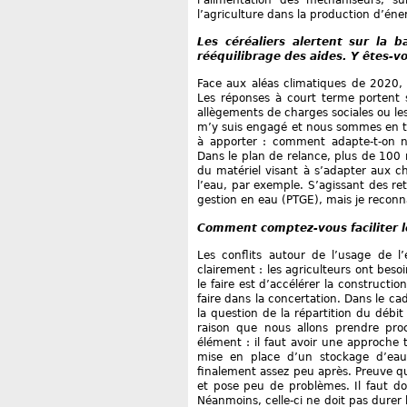
l’agriculture dans la production d’éne
Les céréaliers alertent sur la 
rééquilibrage des aides. Y êtes-v
Face aux aléas climatiques de 2020,
Les réponses à court terme portent su
allègements de charges sociales ou les
m’y suis engagé et nous sommes en tra
à apporter : comment adapte-t-on n
Dans le plan de relance, plus de 100
du matériel visant à s’adapter aux c
l’eau, par exemple. S’agissant des ret
gestion en eau (PTGE), mais je reconna
Comment comptez-vous faciliter l
Les conflits autour de l’usage de 
clairement : les agriculteurs ont beso
le faire est d’accélérer la constructio
faire dans la concertation. Dans le ca
la question de la répartition du débi
raison que nous allons prendre pro
élément : il faut avoir une approche t
mise en place d’un stockage d’eau
finalement assez peu après. Preuve que
et pose peu de problèmes. Il faut don
Néanmoins, celle-ci ne doit pas durer 