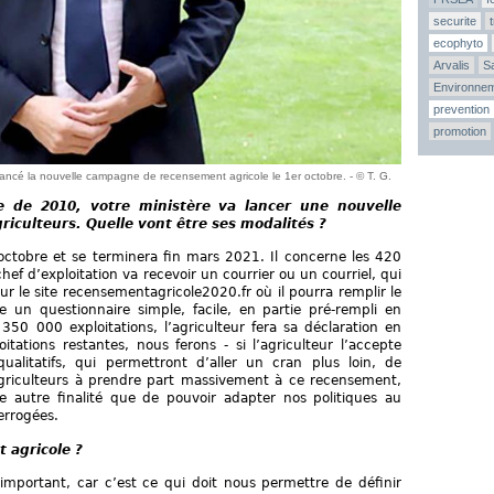
securite
ecophyto
Arvalis
Sa
Environne
prevention
promotion
 lancé la nouvelle campagne de recensement agricole le 1er octobre. - © T. G.
e de 2010, votre ministère va lancer une nouvelle
culteurs. Quelle vont être ses modalités ?
tobre et se terminera fin mars 2021. Il concerne les 420
hef d’exploitation va recevoir un courrier ou un courriel, qui
r sur le site recensementagricole2020.fr où il pourra remplir le
e un questionnaire simple, facile, en partie pré-rempli en
 350 000 exploitations, l’agriculteur fera sa déclaration en
tations restantes, nous ferons - si l’agriculteur l’accepte
alitatifs, qui permettront d’aller un cran plus loin, de
s agriculteurs à prendre part massivement à ce recensement,
 autre finalité que de pouvoir adapter nos politiques au
errogées.
 agricole ?
mportant, car c’est ce qui doit nous permettre de définir