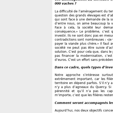
000 vaches ?
La difficulté de l’aménagement du terr
question des grands élevages est d’abo
qui sont face à une demande de la s
d’entre nous, on aime beaucoup la v
Face à cela, la société leur dema
conséquence.» Le problème, c’est 
investir. Ils ne sont donc pas en mes
contradictions sont nombreuses : «Je
payer la viande plus chère.» Il faut
société ne peut pas être suivie d’ac
solution. C’est pour cela que, dans le
pas financer la modernisation, c’es
d’euros. C’est un effort sans précéden
Dans ce cadre, quels types d’inve
Notre approche s’intéresse surtout
extrêmement important, car les fili
territoire en dépend parfois. S’il n’y
n’y a plus d’agneaux du Quercy. Si 
pérennité et qu’il n’a pas les cap
m’importe, c’est que les filières reste
Comment seront accompagnés les 
Aujourd’hui, nos deux objectifs concer