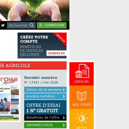
CONNEXION
Rechercher
ISE AGRICOLE
Dernier numéro
LÉGALES
N° 17421 | mai 2026
Edition de la semaine
Anciens numéros
OFFRE D’ESSAI
NOS TITRES
1 N° GRATUIT
Bénéficiez de l’offre
ABONNEZ-VOUS
MÉTÉO