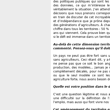
des politiques publiques qui sont les
des données, ce qui m’intéresse le p
véritablement la situation. J’en attend
décisions que nous prenons correspon
en train de discuter de cet incroyable
et d’indépendance que je prône depu
des générations d’agriculteurs. À cha
chiffre dans tous les territoires : 50 %
ans qui viennent. Cela prouve bien qu’
si le défi est immense dans un territoi
Au-delà de cette dimension territo
commenté. Pensez-vous qu’il doit
Un pays ne peut pas être fort sans un
sans agriculteurs. Ceci étant dit, y a
ne pense pas que ce soit le bon an
production, des modèles... Jamais je 
complètement décalés, pour ne pas di
ou que le seul modèle ce sont les 
agriculture forte, nous avons besoin 
Quelle est votre position dans le d
C’est une question légitime et nous a
une difficulté sur la définition de l
l’emploi, mais aussi qui font vivre nos
Cet aménagement du territoire est