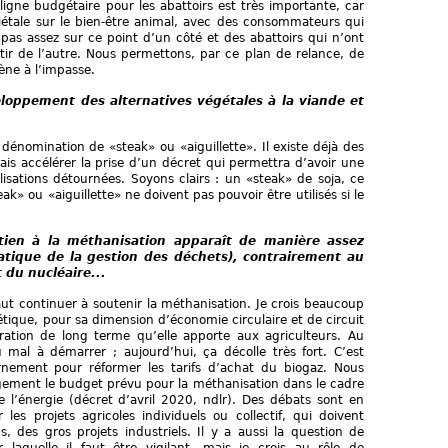
 ligne budgétaire pour les abattoirs est très importante, car
sociétale sur le bien-être animal, avec des consommateurs qui
 pas assez sur ce point d’un côté et des abattoirs qui n’ont
ir de l’autre. Nous permettons, par ce plan de relance, de
mène à l’impasse.
eloppement des alternatives végétales à la viande et
e dénomination de «steak» ou «aiguillette». Il existe déjà des
drais accélérer la prise d’un décret qui permettra d’avoir une
lisations détournées. Soyons clairs : un «steak» de soja, ce
k» ou «aiguillette» ne doivent pas pouvoir être utilisés si le
tien à la méthanisation apparaît de manière assez
atique de la gestion des déchets), contrairement au
du nucléaire...
 faut continuer à soutenir la méthanisation. Je crois beaucoup
étique, pour sa dimension d’économie circulaire et de circuit
ation de long terme qu’elle apporte aux agriculteurs. Au
u mal à démarrer ; aujourd’hui, ça décolle très fort. C’est
rnement pour réformer les tarifs d’achat du biogaz. Nous
gement le budget prévu pour la méthanisation dans le cadre
 l’énergie (décret d’avril 2020, ndlr). Des débats sont en
 les projets agricoles individuels ou collectif, qui doivent
, des gros projets industriels. Il y a aussi la question de
 laquelle il faut être vigilant, mais je crois au rôle de