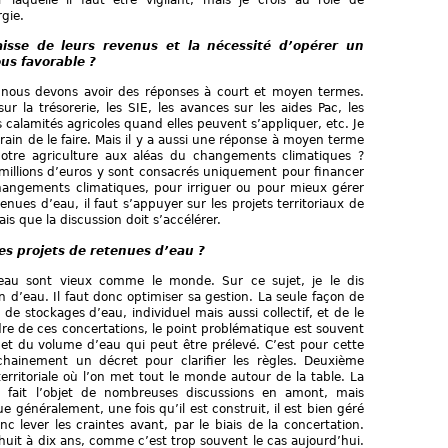
rgie.
baisse de leurs revenus et la nécessité d’opérer un
ous favorable ?
 nous devons avoir des réponses à court et moyen termes.
r la trésorerie, les SIE, les avances sur les aides Pac, les
 calamités agricoles quand elles peuvent s’appliquer, etc. Je
in de le faire. Mais il y a aussi une réponse à moyen terme
otre agriculture aux aléas du changements climatiques ?
 millions d’euros y sont consacrés uniquement pour financer
hangements climatiques, pour irriguer ou pour mieux gérer
enues d’eau, il faut s’appuyer sur les projets territoriaux de
is que la discussion doit s’accélérer.
es projets de retenues d’eau ?
l’eau sont vieux comme le monde. Sur ce sujet, je le dis
in d’eau. Il faut donc optimiser sa gestion. La seule façon de
n de stockages d’eau, individuel mais aussi collectif, et de le
dre de ces concertations, le point problématique est souvent
t et du volume d’eau qui peut être prélevé. C’est pour cette
chainement un décret pour clarifier les règles. Deuxième
erritoriale où l’on met tout le monde autour de la table. La
 fait l’objet de nombreuses discussions en amont, mais
 généralement, une fois qu’il est construit, il est bien géré
c lever les craintes avant, par le biais de la concertation.
huit à dix ans, comme c’est trop souvent le cas aujourd’hui.