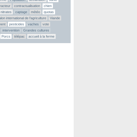
tracteur
contractualisation
chien
nitrates
captage
météo
quotas
lon international de l'agriculture
Viande
ment
pesticides
vaches
vote
intervention
Grandes cultures
Porcs
télépac
accueil à la ferme