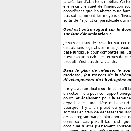
la création d’abattoirs mobiles. Cette
elle rejoint le sujet de l’injonction 
considèrent que les abattoirs ne font
pas suffisamment les moyens d’invest
sortir de l’injonction paradoxale qui 
Quel est votre regard sur le dév
sur leur dénomination ?
Je suis en train de travailler sur cett
dispositions législatives, mais je vou
base juridique pour combattre les uti
n’est pas un steak. Les termes de «stea
produit n’est pas de la viande.
Dans le plan de relance, le sou
modeste, (au travers de la thém
développement de l’hydrogène et 
Il n’y a aucun doute sur le fait qu’il
en cette filière pour son apport énerg
court, et également pour la rémunér
départ, c’est une filière qui a eu d
pourquoi il y a un projet du gouve
sommes en train de dépasser très lar
de la programmation pluriannuelle de
cours sur ces prix. Il faut distinguer
continuer à être pleinement soutenus
l’alimentation des méthaniseurs, sur