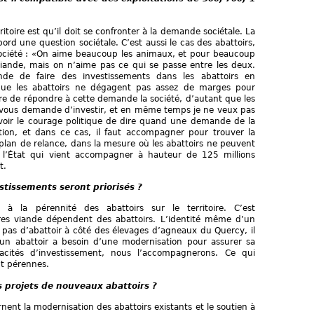
itoire est qu’il doit se confronter à la demande sociétale. La
rd une question sociétale. C’est aussi le cas des abattoirs,
ociété : «On aime beaucoup les animaux, et pour beaucoup
iande, mais on n’aime pas ce qui se passe entre les deux.
nde de faire des investissements dans les abattoirs en
que les abattoirs ne dégagent pas assez de marges pour
ure de répondre à cette demande la société, d’autant que les
 vous demande d’investir, et en même temps je ne veux pas
 avoir le courage politique de dire quand une demande de la
tion, et dans ce cas, il faut accompagner pour trouver la
 plan de relance, dans la mesure où les abattoirs ne peuvent
t l’État qui vient accompagner à hauteur de 125 millions
t.
stissements seront priorisés ?
 à la pérennité des abattoirs sur le territoire. C’est
ères viande dépendent des abattoirs. L’identité même d’un
 a pas d’abattoir à côté des élevages d’agneaux du Quercy, il
un abattoir a besoin d’une modernisation pour assurer sa
acités d’investissement, nous l’accompagnerons. Ce qui
nt pérennes.
projets de nouveaux abattoirs ?
nent la modernisation des abattoirs existants et le soutien à