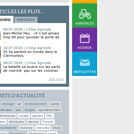
TICLES LES PLUS...
JOURS)
PARTAGES
ANNONCES
09-07-2026 | L'Oise Agricole
Jean-Michel Heu : «Il n’est jamais
trop tôt pour pousser la porte de
...
AGENDA
10-07-2026 | L'Oise Agricole
55 ha partent en fumée dans le
Clermontois
08-07-2026 | L'Oise Agricole
La bataille se jouera sur les parts
de marché, pas sur les volumes
NEWSLETTER
Voir tous
JETS D’ACTUALITÉ
elevage
lait
environnement
viande
sification
pac
budget
agroalimentaire
écheresse
ruralité
gestion
PAC
tion
distribution
eleveur
Foncier
machinisme
tourisme
Interview
Insee
erme
Population
déclaration
santé