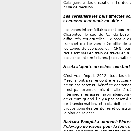
Cela génère des crispations. Le décre
prise de décision.
Les céréaliers les plus affectés s
Comment leur venir en aide ?
Les zones intermédiaires sont pour mo
Charentes, le sud du Val de Loire
difficultés structurelles. Ce sont ell
transfert du 1er vers le 2e pilier de 
les zones défavorisées et l’ICHN, par
Nous sommes en train de travailler, 
ces zones intermédiaires. Je souhaite 
À cela s’ajoute un échec constant
C’est vrai. Depuis 2012, tous les di
Maec, n’ont pas rencontré le succès
ne va pas assez au bénéfice des zones 
il est par exemple très difficile, là 
intermédiaires après l’avoir abandonné
de culture quand il n’y a pas assez d’
de transformation, et cela doit se f
propositions des territoires et constr
le plan de relance.
Barbara Pompili a annoncé l’inte
l’élevage de visons pour la fourr