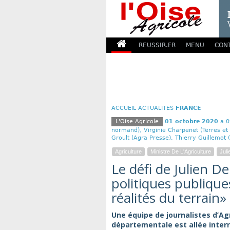
REUSSIR.FR
MENU
CON
ACCUEIL
ACTUALITÉS
FRANCE
L'Oise Agricole
01 octobre 2020
a 0
normand), Virginie Charpenet (Terres et t
Groult (Agra Presse), Thierry Guillemot 
Agriculture
Ministre De L'Agriculture
Jul
Le défi de Julien D
politiques publique
réalités du terrain»
Une équipe de journalistes d’Agr
départementale est allée interro