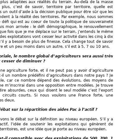
 plus adaptées aux réalités du terrain. Au-delà de la masse
lus, c’est de savoir, territoire par territoire, quelle est
s un outil d’aide à la décision publique pour être sûr que les
dent à la réalité des territoires. Par exemple, nous sommes
 défi qui est au coeur de toute la politique de souveraineté
is mon arrivée : le défi démographique, le renouvellement
que fois que je me déplace sur le terrain, j’entends le même
 des exploitations vont cesser leur activité dans les cinq à dix
il y a besoin de plus de finesse. Cela change tout de savoir
re et un peu moins dans un autre, s’il est à 5, 7 ou 10 ans.
riale, le nombre global d’agriculteurs sera aussi très
 cesser de diminuer ?
e agriculture forte, et il ne peut pas y avoir d’agriculture
-t-il un nombre prédéfini d’agriculteurs dans notre pays ? Je
gle, car ce nombre dépend des évolutions, des moyens de
ne m’inscrirai dans une opposition entre modèles. Je trouve
re absurdes, ceux qui disent le seul modèle c’est l’export
circuits courts. Si nous voulons une France forte, une
des deux.
ébat sur la répartition des aides Pac à l’actif ?
vons le débat sur la définition au niveau européen. S’il y a
’actif, l’idée de soutenir les exploitations qui génèrent de
 territoires, est une idée que je porte au niveau européen.
-il compatible avec des exploitations de 500, 700, 1