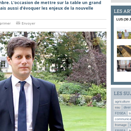
bre. L’occasion de mettre sur la table un grand
ais aussi d’évoquer les enjeux de la nouvelle
LES AR
LUS (30 
primer
Envoyer
LES SU
agriculture
eau
diver
FDSEA
s
communica
fromage
FRSEA
f