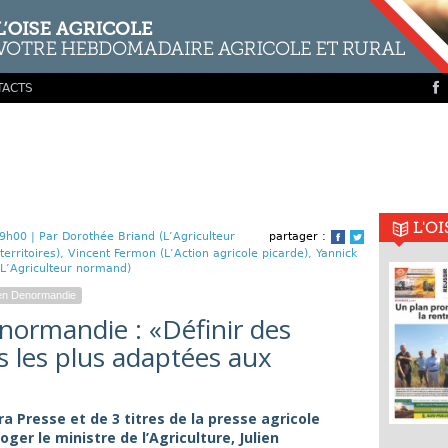
TACTS
L'O
9h00 |
Par Dorothée Briand (L’Agriculteur
partager :
Facebook
Twitter
erritoires), Vincent Fermon (L’Action agricole picarde), Yannick
(L’Agriculteur normand)
ien Denormandie
enormandie : «Définir des
s les plus adaptées aux
a Presse et de 3 titres de la presse agricole
ger le ministre de l’Agriculture, Julien