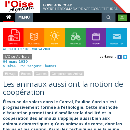
MENU
LÉGALES
NOS TITRES
MÉTÉO
ANNONCES
AGENDA
NEWSLETTER
ACCUEIL
LOISIRS
MAGAZINE
L'Oise Agricole
partager :
Face
T
04 mars 2020
a 10h00 |
Par Françoise Thomas
Elevage
Bovins
Caprins
Comportement Animal
Les animaux aussi ont la notion de
coopération
Éleveuse de salers dans le Cantal, Pauline Garcia s’est
progressivement formée à l’éthologie. Cette méthode
d’éducation permettant d’améliorer la docilité et la
coopération des animaux s’applique aussi bien aux
animaux domestiques qu’aux animaux de rente, dont les
bovins et les caprins. Parmi les techniques que la jeune