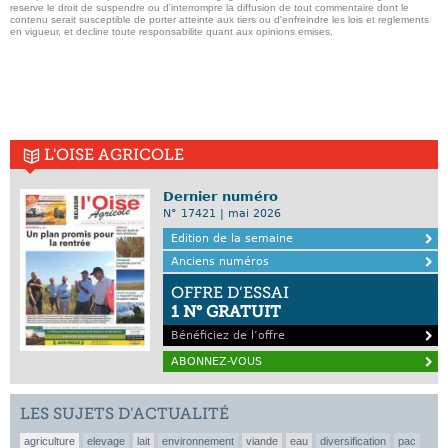
reserve le droit de suspendre ou d'interrompre la diffusion de tout commentaire dont le
contenu serait susceptible de porter atteinte aux tiers ou d'enfreindre les lois et reglements
en vigueur, et decline toute responsabilite quant aux opinions emises,
L'OISE AGRICOLE
Dernier numéro
N° 17421 | mai 2026
Edition de la semaine
Anciens numéros
OFFRE D’ESSAI
1 N° GRATUIT
Bénéficiez de l’offre
ABONNEZ-VOUS
LES SUJETS D’ACTUALITÉ
agriculture
elevage
lait
environnement
viande
eau
diversification
pac