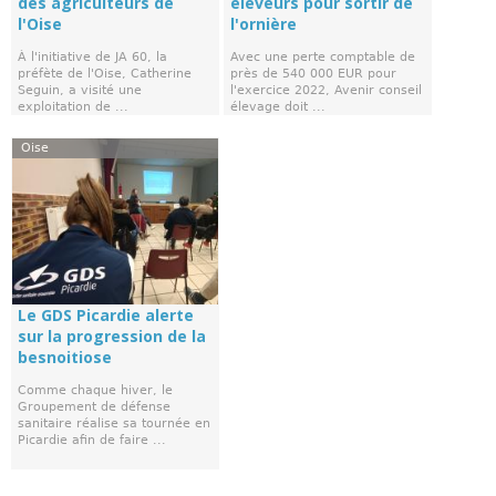
des agriculteurs de
éleveurs pour sortir de
l'Oise
l'ornière
À l'initiative de JA 60, la
Avec une perte comptable de
préfète de l'Oise, Catherine
près de 540 000 EUR pour
Seguin, a visité une
l'exercice 2022, Avenir conseil
exploitation de ...
élevage doit ...
Oise
Le GDS Picardie alerte
sur la progression de la
besnoitiose
Comme chaque hiver, le
Groupement de défense
sanitaire réalise sa tournée en
Picardie afin de faire ...