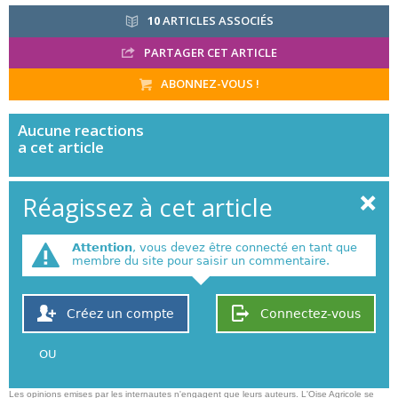
10
ARTICLES ASSOCIÉS
PARTAGER CET ARTICLE
ABONNEZ-VOUS !
Aucune
reactions
a cet article
Réagissez à cet article
Attention
, vous devez être connecté en tant que
membre du site pour saisir un commentaire.
Créez un compte
Connectez-vous
OU
Les opinions emises par les internautes n'engagent que leurs auteurs. L'Oise Agricole se