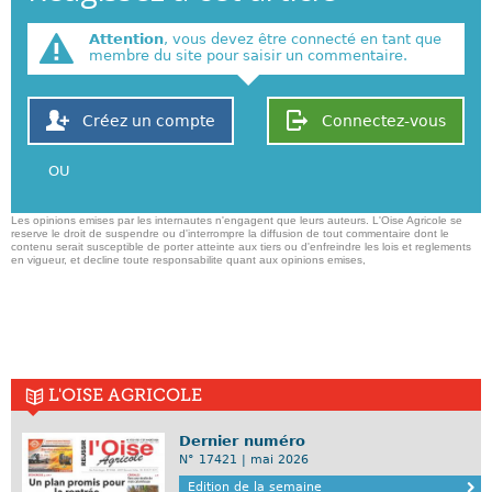
Attention
, vous devez être connecté en tant que
membre du site pour saisir un commentaire.
Créez un compte
Connectez-vous
OU
Les opinions emises par les internautes n'engagent que leurs auteurs. L'Oise Agricole se
reserve le droit de suspendre ou d'interrompre la diffusion de tout commentaire dont le
contenu serait susceptible de porter atteinte aux tiers ou d'enfreindre les lois et reglements
en vigueur, et decline toute responsabilite quant aux opinions emises,
L'OISE AGRICOLE
Dernier numéro
N° 17421 | mai 2026
Edition de la semaine