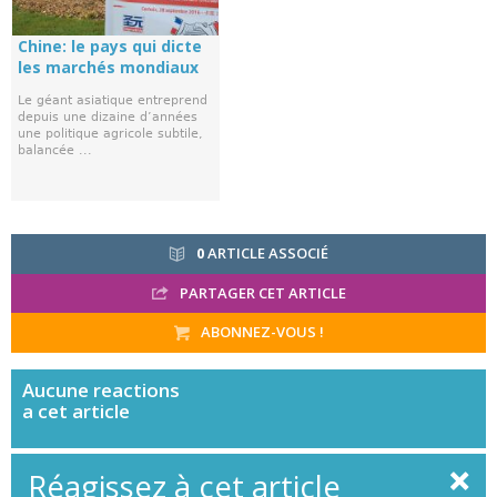
Chine: le pays qui dicte
les marchés mondiaux
Le géant asiatique entreprend
depuis une dizaine d’années
une politique agricole subtile,
balancée ...
0
ARTICLE ASSOCIÉ
PARTAGER CET ARTICLE
ABONNEZ-VOUS !
Aucune
reactions
a cet article
Réagissez à cet article