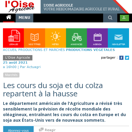
MENU
LÉGALES
NOS TITRES
MÉTÉO
ANNONCES
AGENDA
NEWSLETTER
ACCUEIL
PRODUCTIONS ET MARCHÉS
PRODUCTIONS VÉGÉTALES
L'Oise Agricole
partager :
Face
T
25 août 2021
a 16h00 |
Par Actuagri
Marchés
Les cours du soja et du colza
repartent à la hausse
Le département américain de l'Agriculture a révisé très
sensiblement la prévision de récolte mondiale des
oléagineux, entraînant les cours du colza en Europe et du
soja aux États-Unis vers de nouveaux sommets.
Reagir
Abonnez-vous