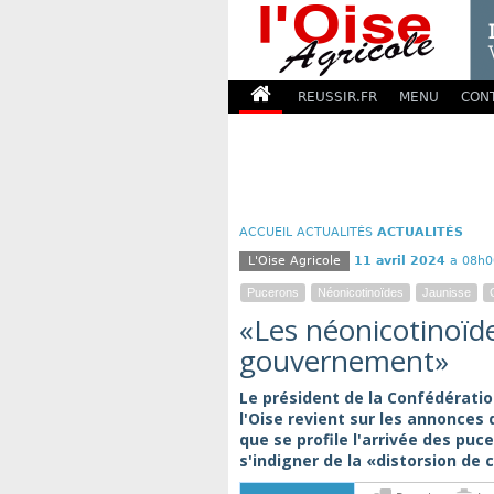
REUSSIR.FR
MENU
CON
ACCUEIL
ACTUALITÉS
ACTUALITÉS
L'Oise Agricole
11 avril 2024
a 08h0
Pucerons
Néonicotinoïdes
Jaunisse
«Les néonicotinoïd
gouvernement»
Le président de la Confédérati
l'Oise revient sur les annonce
que se profile l'arrivée des puce
s'indigner de la «distorsion de