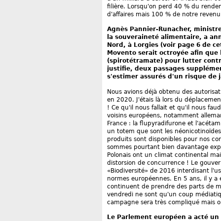
filière. Lorsqu'on perd 40 % du rend
d'affaires mais 100 % de notre revenu
Agnès Pannier-Runacher, ministre
la souveraineté alimentaire, a ann
Nord, à Lorgies (voir page 6 de ce
Movento serait octroyée afin que 
(spirotétramate) pour lutter contre
justifie, deux passages supplémen
s'estimer assurés d'un risque de j
Nous avions déjà obtenu des autorisa
en 2020. J'étais là lors du déplacement
! Ce qu'il nous fallait et qu'il nous 
voisins européens, notamment allemand
France : la flupyradifurone et l'acét
un totem que sont les néonicotinoïdes e
produits sont disponibles pour nos con
sommes pourtant bien davantage expo
Polonais ont un climat continental mai
distorsion de concurrence ! Le gouvern
«Biodiversité» de 2016 interdisant l'u
normes européennes. En 5 ans, il y a 
continuent de prendre des parts de ma
vendredi ne sont qu'un coup médiatiqu
campagne sera très compliqué mais o
Le Parlement européen a acté un 