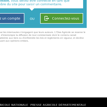
ention
, vous devez être connecté en tant que
re du site pour saisir un commentaire.
z un compte
Connectez-vous
OU
ar les internautes n'engagent que leurs auteurs. L'Oise Agricole se reserve le
 d'interrompre la diffusion de tout commentaire dont le contenu serait
atteinte aux tiers ou d'enfreindre les lois et reglements en vigueur, et decline
quant aux opinions emises,
RICOLE NATIONALE
PRESSE AGRICOLE DÉPARTEMENTALE