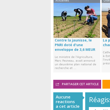
Actualités
Oise
Contre la jaunisse, le
La 
PNRI doté d'une
cha
enveloppe de 3,6 MEUR
Cath
à Est
Le ministre de l'Agriculture,
l'inv
Marc Fesneau, avait annoncé
prési
un deuxième plan national de
recherche et ...
PARTAGER CET ARTICLE
Aucune
Réagiss
reactions
a cet article