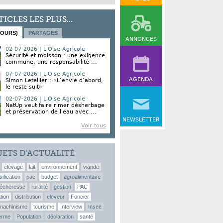
TICLES LES PLUS...
JOURS)
PARTAGES
ANNONCES
02-07-2026 | L'Oise Agricole
Sécurité et moisson : une exigence
commune, une responsabilité ...
07-07-2026 | L'Oise Agricole
AGENDA
Simon Letellier : «L’envie d’abord,
le reste suit»
02-07-2026 | L'Oise Agricole
NatUp veut faire rimer désherbage
et préservation de l'eau avec ...
NEWSLETTER
Voir tous
JETS D’ACTUALITÉ
elevage
lait
environnement
viande
sification
pac
budget
agroalimentaire
écheresse
ruralité
gestion
PAC
tion
distribution
eleveur
Foncier
machinisme
tourisme
Interview
Insee
erme
Population
déclaration
santé