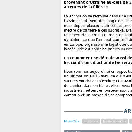
provenant d'Ukraine au-delà de 32
attentes de la filière ?
Là encore on se retrouve dans une sit
Ukrainiens utilisent des fongicides et 
nous depuis plusieurs années, et prod
mettre de barrière à ces sucres-là. D'
tellement de sucre en Europe, de l'or
ukrainien, ce que l'on peut comprendr
en Europe, organisons la logistique du 
laissée vide est comblée par les Russes
En ce moment se déroule aussi des
les conditions d'achat de betterav
Nous sommes aujourd'hui en oppositio
un ultimatum au 15 avril, ce qui n'est 
sucriers voudraient s'exclure et travai
de camion dans certaines villes. Avec l
industriels mettent en porte-à-faux u
commun et un moyen de se comparer
AR
Mots Clés :
Pucerons
Néonicotinoïdes