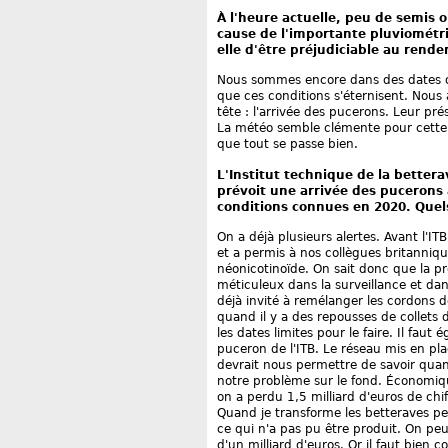
À l'heure actuelle, peu de semis 
cause de l'importante pluviométri
elle d'être préjudiciable au rende
Nous sommes encore dans des dates op
que ces conditions s'éternisent. Nous
tête : l'arrivée des pucerons. Leur p
La météo semble clémente pour cette 
que tout se passe bien.
L'Institut technique de la bettera
prévoit une arrivée des pucerons a
conditions connues en 2020. Quels
On a déjà plusieurs alertes. Avant l'ITB
et a permis à nos collègues britanni
néonicotinoïde. On sait donc que la pr
méticuleux dans la surveillance et dan
déjà invité à remélanger les cordons de
quand il y a des repousses de collets 
les dates limites pour le faire. Il faut 
puceron de l'ITB. Le réseau mis en plac
devrait nous permettre de savoir quan
notre problème sur le fond. Économiq
on a perdu 1,5 milliard d'euros de chif
Quand je transforme les betteraves pe
ce qui n'a pas pu être produit. On peu
d'un milliard d'euros. Or il faut bien c