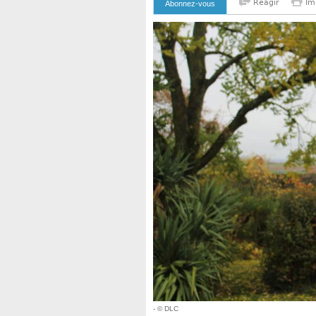
Reagir
Im
Abonnez-vous
- © DLC