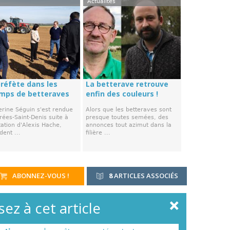
Actualités
préfète dans les
La betterave retrouve
mps de betteraves
enfin des couleurs !
erine Séguin s'est rendue
Alors que les betteraves sont
rées-Saint-Denis suite à
presque toutes semées, des
itation d'Alexis Hache,
annonces tout azimut dans la
dent ...
filière ...
ABONNEZ-VOUS !
8
ARTICLES ASSOCIÉS
ez à cet article