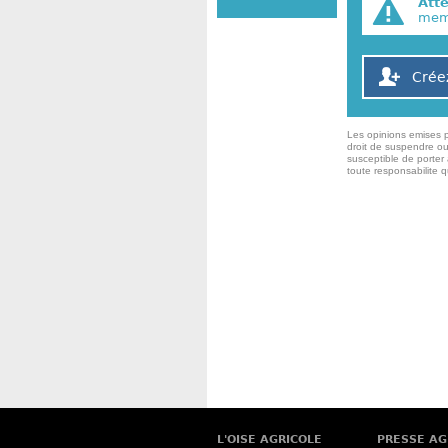
Att
memb
Crée
Les opinions emises p
droit de suspendre ou
susceptible de porter 
toute responsabilite 
L'OISE AGRICOLE
PRESSE AG