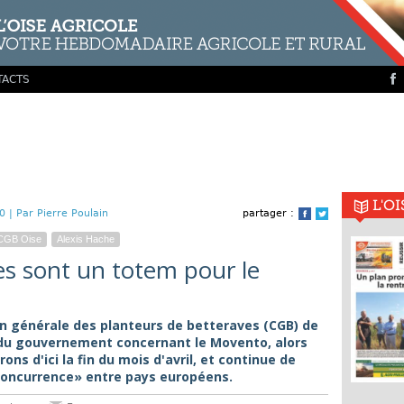
TACTS
L'O
0 |
Par Pierre Poulain
partager :
Facebook
Twitter
CGB Oise
Alexis Hache
es sont un totem pour le
on générale des planteurs de betteraves (CGB) de
s du gouvernement concernant le Movento, alors
rons d'ici la fin du mois d'avril, et continue de
 concurrence» entre pays européens.