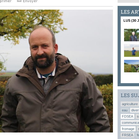
primer
Envoyer
LES AR
LUS (30 
LES SU
agriculture
eau
diver
FDSEA
s
communica
fromage
FRSEA
f