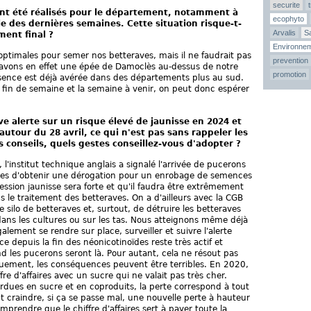
securite
ont été réalisés pour le département, notamment à
ecophyto
e des dernières semaines. Cette situation risque-t-
Arvalis
Sa
ment final ?
Environne
timales pour semer nos betteraves, mais il ne faudrait pas
prevention
 avons en effet une épée de Damoclès au-dessus de notre
promotion
résence est déjà avérée dans des départements plus au sud.
fin de semaine et la semaine à venir, on peut donc espérer
ve alerte sur un risque élevé de jaunisse en 2024 et
utour du 28 avril, ce qui n'est pas sans rappeler les
 conseils, quels gestes conseillez-vous d'adopter ?
, l'institut technique anglais a signalé l'arrivée de pucerons
ques d'obtenir une dérogation pour un enrobage de semences
ession jaunisse sera forte et qu'il faudra être extrêmement
s le traitement des betteraves. On a d'ailleurs avec la CGB
 silo de betteraves et, surtout, de détruire les betteraves
dans les cultures ou sur les tas. Nous atteignons même déjà
également se rendre sur place, surveiller et suivre l'alerte
e depuis la fin des néonicotinoïdes reste très actif et
d les pucerons seront là. Pour autant, cela ne résout pas
uement, les conséquences peuvent être terribles. En 2020,
fre d'affaires avec un sucre qui ne valait pas très cher.
rdues en sucre et en coproduits, la perte correspond à tout
t craindre, si ça se passe mal, une nouvelle perte à hauteur
omprendre que le chiffre d'affaires sert à payer toute la