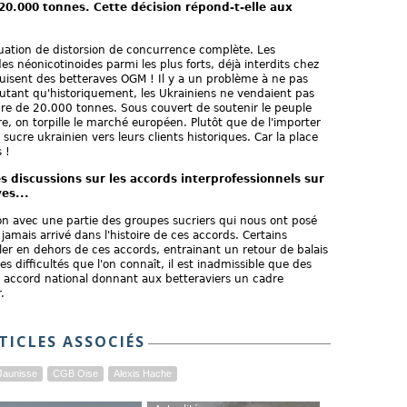
0.000 tonnes. Cette décision répond-t-elle aux
uation de distorsion de concurrence complète. Les
des néonicotinoides parmi les plus forts, déjà interdits chez
uisent des betteraves OGM ! Il y a un problème à ne pas
autant qu'historiquement, les Ukrainiens ne vendaient pas
dre de 20.000 tonnes. Sous couvert de soutenir le peuple
e, on torpille le marché européen. Plutôt que de l'importer
sucre ukrainien vers leurs clients historiques. Car la place
 !
 discussions sur les accords interprofessionnels sur
es...
n avec une partie des groupes sucriers qui nous ont posé
jamais arrivé dans l'histoire de ces accords. Certains
ller en dehors de ces accords, entrainant un retour de balais
es difficultés que l'on connaît, il est inadmissible que des
n accord national donnant aux betteraviers un cadre
.
TICLES ASSOCIÉS
Jaunisse
CGB Oise
Alexis Hache