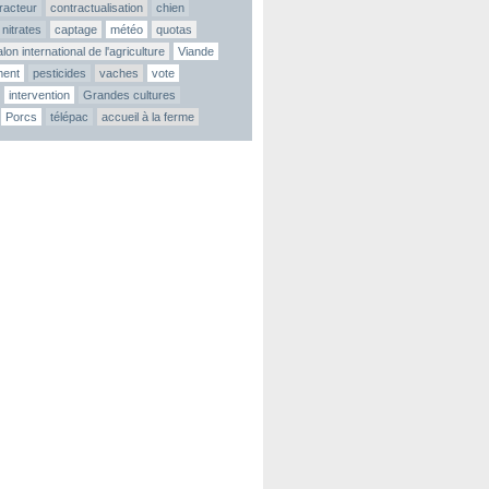
tracteur
contractualisation
chien
nitrates
captage
météo
quotas
lon international de l'agriculture
Viande
ment
pesticides
vaches
vote
intervention
Grandes cultures
Porcs
télépac
accueil à la ferme