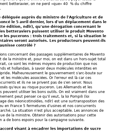
ement betteravier, on ne perd «que» 40 % du chiffre
.
 déléguée auprès du ministre de l'Agriculture et de
oncé le 5 avril dernier, lors d'un déplacement dans le
tte édition, ndlr), qu'une dérogation concernant le
les betteraviers puissent utiliser le produit Movento
 les pucerons : trois traitements et, si la situation le
taires seront autorisés. Les producteurs peuvent-ils
aunisse contrôlé ?
tions concernant des passages supplémentaires de Movento
 de la ministre et, pour moi, on est dans un hors-sujet total
faudrait, ce sont les mêmes moyens de production que nos
s et hollandais, à savoir deux molécules interdites en
amipride. Malheureusement le gouvernement s'arc-boute sur
t les molécules associées. Or l'erreur est là car ces
currents et ils ne se privent pas de s'en servir. Nous
sés qu'eux au risque puceron. Les Allemands et les
s peuvent utiliser les bons outils. On est vraiment dans une
ement peut penser ce qu'il veut, la loi Pompili (loi
sage des néonicotinoïdes, ndlr) est une surtransposition des
eu en France 5 fermetures d'usines et nos concurrents
rché. La situation n'est plus acceptable. Les annonces de
e de la ministre. Obtenir des autorisations pour cette
n a de bons espoirs pour la campagne suivante.
accord visant à encadrer les importations de sucre