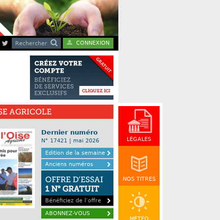
CONNEXION
Rechercher
ISE AGRICOLE
Dernier numéro
LÉGALES
N° 17421 | mai 2026
Edition de la semaine
Anciens numéros
OFFRE D’ESSAI
NOS TITRES
1 N° GRATUIT
Bénéficiez de l’offre
ABONNEZ-VOUS
MÉTÉO