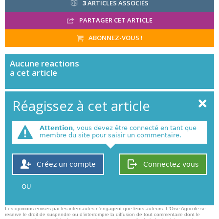
3
ARTICLES ASSOCIÉS
PARTAGER CET ARTICLE
ABONNEZ-VOUS !
Aucune
reactions
a cet article
Réagissez à cet article
Attention
, vous devez être connecté en tant que
membre du site pour saisir un commentaire.
Créez un compte
Connectez-vous
OU
Les opinions emises par les internautes n'engagent que leurs auteurs. L'Oise Agricole se
reserve le droit de suspendre ou d'interrompre la diffusion de tout commentaire dont le