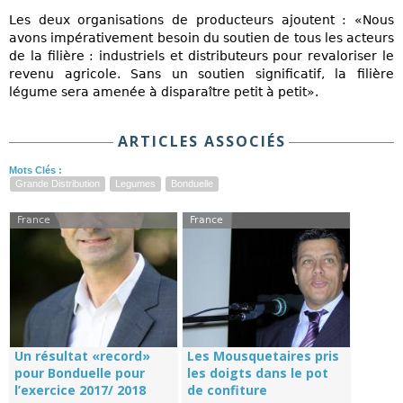
Les deux organisations de producteurs ajoutent : «Nous
avons impérativement besoin du soutien de tous les acteurs
de la filière : industriels et distributeurs pour revaloriser le
revenu agricole. Sans un soutien significatif, la filière
légume sera amenée à disparaître petit à petit».
ARTICLES ASSOCIÉS
Mots Clés :
Grande Distribution
Legumes
Bonduelle
France
France
Un résultat «record»
Les Mousquetaires pris
pour Bonduelle pour
les doigts dans le pot
l’exercice 2017/ 2018
de confiture