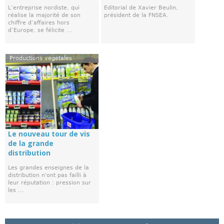
L’entreprise nordiste, qui
Editorial de Xavier Beulin,
réalise la majorité de son
président de la FNSEA.
chiffre d’affaires hors
d’Europe, se félicite ...
Productions végétales
Le nouveau tour de vis
de la grande
distribution
Les grandes enseignes de la
distribution n'ont pas failli à
leur réputation : pression sur
les ...