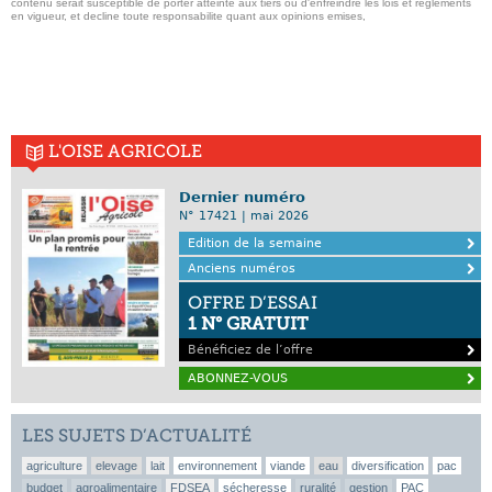
contenu serait susceptible de porter atteinte aux tiers ou d'enfreindre les lois et reglements
en vigueur, et decline toute responsabilite quant aux opinions emises,
L'OISE AGRICOLE
Dernier numéro
N° 17421 | mai 2026
Edition de la semaine
Anciens numéros
OFFRE D’ESSAI
1 N° GRATUIT
Bénéficiez de l’offre
ABONNEZ-VOUS
LES SUJETS D’ACTUALITÉ
agriculture
elevage
lait
environnement
viande
eau
diversification
pac
budget
agroalimentaire
FDSEA
sécheresse
ruralité
gestion
PAC