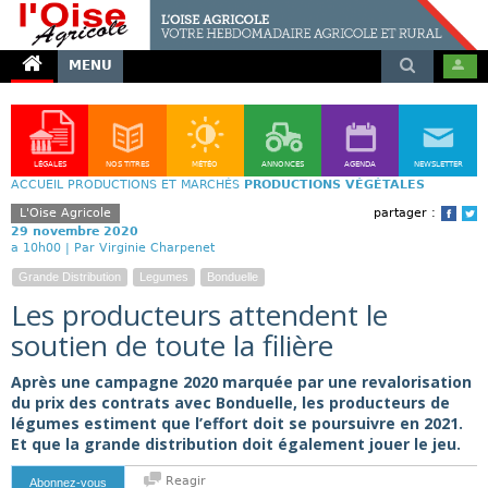
MENU
LÉGALES
NOS TITRES
MÉTÉO
ANNONCES
AGENDA
NEWSLETTER
ACCUEIL
PRODUCTIONS ET MARCHÉS
PRODUCTIONS VÉGÉTALES
L'Oise Agricole
partager :
Face
T
29 novembre 2020
a 10h00 |
Par Virginie Charpenet
Grande Distribution
Legumes
Bonduelle
Les producteurs attendent le
soutien de toute la filière
Après une campagne 2020 marquée par une revalorisation
du prix des contrats avec Bonduelle, les producteurs de
légumes estiment que l’effort doit se poursuivre en 2021.
Et que la grande distribution doit également jouer le jeu.
Reagir
Abonnez-vous