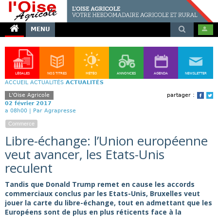
MENU
LÉGALES
NOS TITRES
MÉTÉO
ANNONCES
AGENDA
NEWSLETTER
ACCUEIL
ACTUALITÉS
ACTUALITÉS
L'Oise Agricole
partager :
Face
T
02 février 2017
a 08h00 |
Par Agrapresse
Commerce
Libre-échange: l’Union européenne
veut avancer, les Etats-Unis
reculent
Tandis que Donald Trump remet en cause les accords
commerciaux conclus par les Etats-Unis, Bruxelles veut
jouer la carte du libre-échange, tout en admettant que les
Européens sont de plus en plus réticents face à la