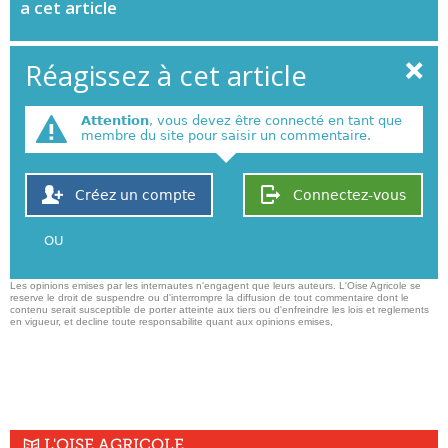
a cet article
Réagissez à cet article
Attention
, vous devez être connecté en tant que
membre du site pour saisir un commentaire.
Créez un compte
Connectez-vous
OU
Les opinions emises par les internautes n'engagent que leurs auteurs. L'Oise Agricole se
reserve le droit de suspendre ou d'interrompre la diffusion de tout commentaire dont le
contenu serait susceptible de porter atteinte aux tiers ou d'enfreindre les lois et reglements
en vigueur, et decline toute responsabilite quant aux opinions emises,
L'OISE AGRICOLE