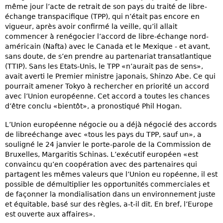
même jour l’acte de retrait de son pays du traité de libre-
échange transpacifique (TPP), qui n’était pas encore en
vigueur, après avoir confirmé la veille, qu’il allait
commencer à renégocier l’accord de libre-échange nord-
américain (Nafta) avec le Canada et le Mexique - et avant,
sans doute, de s’en prendre au partenariat transatlantique
(TTIP). Sans les Etats-Unis, le TPP «n’aurait pas de sens»,
avait averti le Premier ministre japonais, Shinzo Abe. Ce qui
pourrait amener Tokyo à rechercher en priorité un accord
avec l’Union européenne. Cet accord a toutes les chances
d’être conclu «bientôt», a pronostiqué Phil Hogan.
L’Union européenne négocie ou a déjà négocié des accords
de libreéchange avec «tous les pays du TPP, sauf un», a
souligné le 24 janvier le porte-parole de la Commission de
Bruxelles, Margaritis Schinas. L’exécutif européen «est
convaincu qu’en coopération avec des partenaires qui
partagent les mêmes valeurs que l’Union eu ropéenne, il est
possible de démultiplier les opportunités commerciales et
de façonner la mondialisation dans un environnement juste
et équitable, basé sur des règles, a-t-il dit. En bref, l’Europe
est ouverte aux affaires».