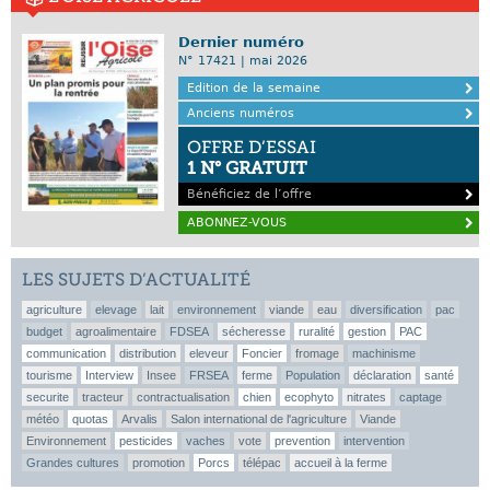
Dernier numéro
N° 17421 | mai 2026
Edition de la semaine
Anciens numéros
OFFRE D’ESSAI
1 N° GRATUIT
Bénéficiez de l’offre
ABONNEZ-VOUS
LES SUJETS D’ACTUALITÉ
agriculture
elevage
lait
environnement
viande
eau
diversification
pac
budget
agroalimentaire
FDSEA
sécheresse
ruralité
gestion
PAC
communication
distribution
eleveur
Foncier
fromage
machinisme
tourisme
Interview
Insee
FRSEA
ferme
Population
déclaration
santé
securite
tracteur
contractualisation
chien
ecophyto
nitrates
captage
météo
quotas
Arvalis
Salon international de l'agriculture
Viande
Environnement
pesticides
vaches
vote
prevention
intervention
Grandes cultures
promotion
Porcs
télépac
accueil à la ferme