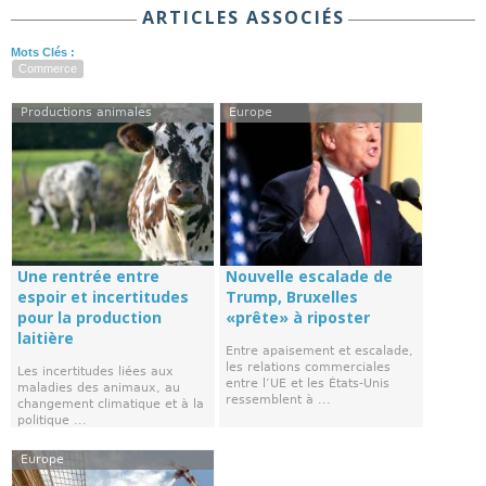
ARTICLES ASSOCIÉS
Mots Clés :
Commerce
Productions animales
Europe
Une rentrée entre
Nouvelle escalade de
espoir et incertitudes
Trump, Bruxelles
pour la production
«prête» à riposter
laitière
Entre apaisement et escalade,
les relations commerciales
Les incertitudes liées aux
entre l’UE et les États-Unis
maladies des animaux, au
ressemblent à ...
changement climatique et à la
politique ...
Europe