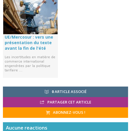
UE/Mercosur : vers une
présentation du texte
avant la fin de l'été
Les incertitudes en matière de
commerce international
engendrées par la politique
tarifaire ...
0
ARTICLE ASSOCIÉ
PARTAGER CET ARTICLE
ABONNEZ-VOUS !
Aucune
reactions