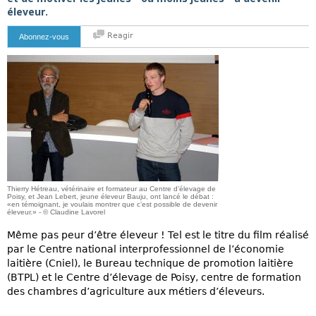
éleveur.
Reagir
Abonnez-vous
Thierry Hétreau, vétérinaire et formateur au Centre d’élevage de
Poisy, et Jean Lebert, jeune éleveur Bauju, ont lancé le débat :
«en témoignant, je voulais montrer que c’est possible de devenir
éleveur.» - © Claudine Lavorel
Même pas peur d’être éleveur ! Tel est le titre du film réalisé
par le Centre national interprofessionnel de l’économie
laitière (Cniel), le Bureau technique de promotion laitière
(BTPL) et le Centre d’élevage de Poisy, centre de formation
des chambres d’agriculture aux métiers d’éleveurs.