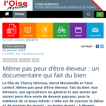
MENU
LÉGALES
NOS TITRES
MÉTÉO
ANNONCES
AGENDA
NEWSLETTER
ACCUEIL
LOISIRS
SOCIÉTÉ
L'Oise Agricole
partager :
Face
T
20 janvier 2020
a 11h00 |
Par Claudine Lavorel
Agriculture
Paysan
Film
Même pas peur d’être éleveur : un
documentaire qui fait du bien
Le film de Thierry Hétreau, Hervé Morainville et Yann
Lenhof, Même pas peur d’être éleveur, fait du bien. Aux
éleveurs, aux agriculteurs en général et aux autres qui
auront peut-être envie de devenir paysans, pour la
noblesse de ce beau métier. L’idée est de susciter le débat
et de motiver les jeunes - ou moins jeunes - à devenir