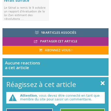
refait surface
Le Sénat a remis le 9 octobre
un rapport d'évaluation de la
loi Zan estimant des
«évolutions ...
10
ARTICLES ASSOCIÉS
PARTAGER CET ARTICLE
ABONNEZ-VOUS !
Aucune
reactions
a cet article
Réagissez à cet article
Attention
, vous devez être connecté en tant que
membre du site pour saisir un commentaire.