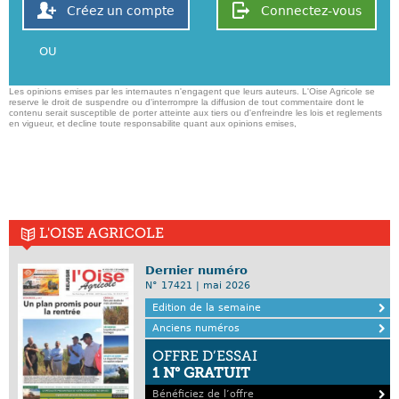
Créez un compte
Connectez-vous
OU
Les opinions emises par les internautes n'engagent que leurs auteurs. L'Oise Agricole se
reserve le droit de suspendre ou d'interrompre la diffusion de tout commentaire dont le
contenu serait susceptible de porter atteinte aux tiers ou d'enfreindre les lois et reglements
en vigueur, et decline toute responsabilite quant aux opinions emises,
L'OISE AGRICOLE
Dernier numéro
N° 17421 | mai 2026
Edition de la semaine
Anciens numéros
OFFRE D’ESSAI
1 N° GRATUIT
Bénéficiez de l’offre