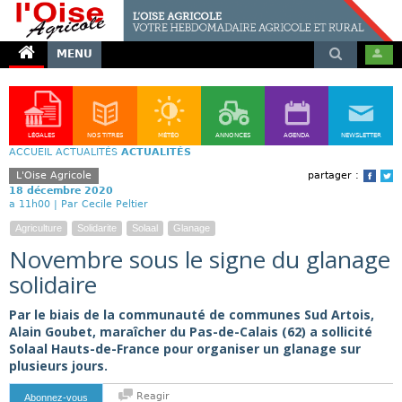
MENU
LÉGALES
NOS TITRES
MÉTÉO
ANNONCES
AGENDA
NEWSLETTER
ACCUEIL
ACTUALITÉS
ACTUALITÉS
L'Oise Agricole
partager :
Face
T
18 décembre 2020
a 11h00 |
Par Cecile Peltier
Agriculture
Solidarite
Solaal
Glanage
Novembre sous le signe du glanage
solidaire
Par le biais de la communauté de communes Sud Artois,
Alain Goubet, maraîcher du Pas-de-Calais (62) a sollicité
Solaal Hauts-de-France pour organiser un glanage sur
plusieurs jours.
Reagir
Abonnez-vous