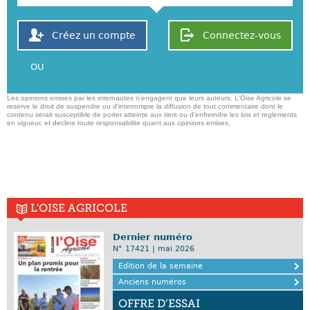
Créez un compte
Connectez-vous
OU
Les opinions emises par les internautes n'engagent que leurs auteurs. L'Oise Agricole se
reserve le droit de suspendre ou d'interrompre la diffusion de tout commentaire dont le
contenu serait susceptible de porter atteinte aux tiers ou d'enfreindre les lois et reglements
en vigueur, et decline toute responsabilite quant aux opinions emises,
L'OISE AGRICOLE
Dernier numéro
N° 17421 | mai 2026
Edition de la semaine
Anciens numéros
OFFRE D’ESSAI