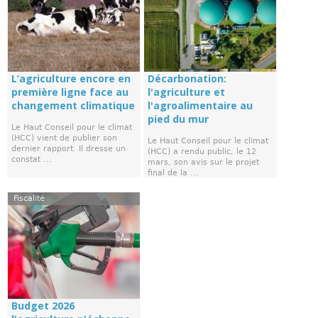
L’agriculture encore en
Décarbonation:
première ligne face au
l'agriculture et
changement climatique
l'agroalimentaire au
pied du mur
Le Haut Conseil pour le climat
(HCC) vient de publier son
Le Haut Conseil pour le climat
dernier rapport. Il dresse un
(HCC) a rendu public, le 12
constat ...
mars, son avis sur le projet
final de la ...
Fiscalité
Budget 2026