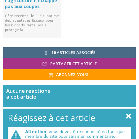
l'agriculture n'échappe
pas aux coupes
Côté recettes, le PLF supprime
des avantages fiscaux pour
les biocarburants, mais
proroge la ...
10
ARTICLES ASSOCIÉS
PARTAGER CET ARTICLE
ABONNEZ-VOUS !
Aucune
reactions
a cet article
Réagissez à cet article
Attention
, vous devez être connecté en tant que
membre du site pour saisir un commentaire.