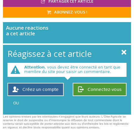
PARTAGER CET ARTICLE
ABONNEZ-VOUS !
Aucune
reactions
a cet article
Réagissez à cet article
Attention
, vous devez être connecté en tant que
membre du site pour saisir un commentaire.
Créez un compte
Connectez-vous
OU
Les opinions emises par les internautes n'engagent que leurs auteurs. L'Oise Agricole se
reserve le droit de suspendre ou d'interrompre la diffusion de tout commentaire dont le
contenu serait susceptible de porter atteinte aux tiers ou d'enfreindre les lois et reglements
en vigueur, et decline toute responsabilite quant aux opinions emises,