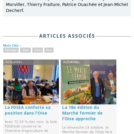
Morviller, Thierry Fraiture, Patrice Ouachée et Jean-Michel
Decherf.
ARTICLES ASSOCIÉS
Mots Clés :
Elevage
Veau
Oise
Bvd
Actualités
Actualités
La FDSEA conforte sa
La 18e édition du
position dans l'Oise
Marché fermier de
l'Oise approche
Avec 72,03 % des voix, la liste
FDSEA/JA conserve la
Le dimanche 13 octobre, le
Chambre d'agriculture de
Marché fermier de l'Oise fera