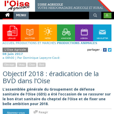
MENU
LÉGALES
NOS TITRES
MÉTÉO
ANNONCES
AGENDA
NEWSLETTER
ACCUEIL
PRODUCTIONS ET MARCHÉS
PRODUCTIONS ANIMALES
L'Oise Agricole
partager :
Face
T
08 juin 2017
a 08h00 |
Par Dominique Lapeyre-Cavé
Elevage
Veau
Oise
Bvd
Objectif 2018 : éradication de la
BVD dans l’Oise
L’assemblée générale du Groupement de défense
sanitaire de l’Oise (GDS) a été l’occasion de se rassurer sur
le bon état sanitaire du cheptel de l’Oise et de fixer une
belle ambition pour 2018.
Reagir
Abonnez-vous