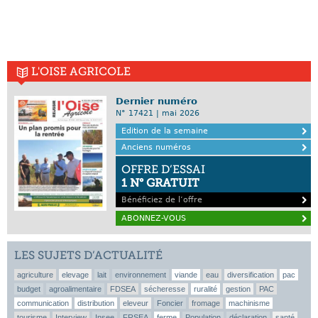
L'OISE AGRICOLE
Dernier numéro
N° 17421 | mai 2026
Edition de la semaine
Anciens numéros
OFFRE D’ESSAI
1 N° GRATUIT
Bénéficiez de l’offre
ABONNEZ-VOUS
LES SUJETS D’ACTUALITÉ
agriculture
elevage
lait
environnement
viande
eau
diversification
pac
budget
agroalimentaire
FDSEA
sécheresse
ruralité
gestion
PAC
communication
distribution
eleveur
Foncier
fromage
machinisme
tourisme
Interview
Insee
FRSEA
ferme
Population
déclaration
santé