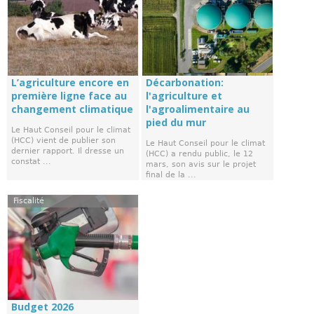
L’agriculture encore en
Décarbonation:
première ligne face au
l'agriculture et
changement climatique
l'agroalimentaire au
pied du mur
Le Haut Conseil pour le climat
(HCC) vient de publier son
Le Haut Conseil pour le climat
dernier rapport. Il dresse un
(HCC) a rendu public, le 12
constat ...
mars, son avis sur le projet
final de la ...
Fiscalité
Budget 2026