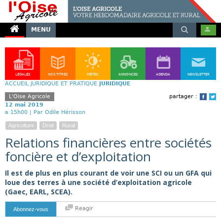
MENU
LÉGALES
NOS TITRES
MÉTÉO
ANNONCES
AGENDA
NEWSLETTER
ACCUEIL
JURIDIQUE ET PRATIQUE
JURIDIQUE
L'Oise Agricole
partager :
Face
T
12 mai 2019
a 15h00 |
Par Odile Hérisson
Agriculture
Droit
Rural
Relations financières entre sociétés
foncière et d’exploitation
Il est de plus en plus courant de voir une SCI ou un GFA qui
loue des terres à une société d’exploitation agricole
(Gaec, EARL, SCEA).
Reagir
Abonnez-vous