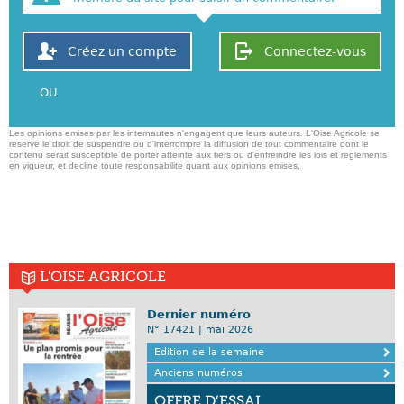
Créez un compte
Connectez-vous
OU
Les opinions emises par les internautes n'engagent que leurs auteurs. L'Oise Agricole se
reserve le droit de suspendre ou d'interrompre la diffusion de tout commentaire dont le
contenu serait susceptible de porter atteinte aux tiers ou d'enfreindre les lois et reglements
en vigueur, et decline toute responsabilite quant aux opinions emises,
L'OISE AGRICOLE
Dernier numéro
N° 17421 | mai 2026
Edition de la semaine
Anciens numéros
OFFRE D’ESSAI