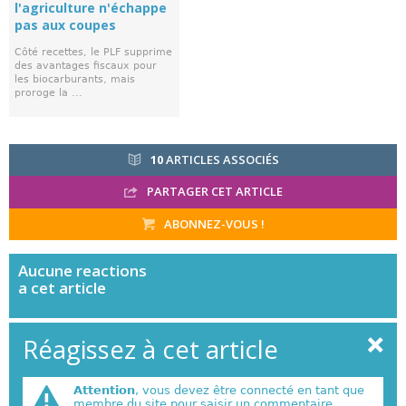
l'agriculture n'échappe
pas aux coupes
Côté recettes, le PLF supprime
des avantages fiscaux pour
les biocarburants, mais
proroge la ...
10
ARTICLES ASSOCIÉS
PARTAGER CET ARTICLE
ABONNEZ-VOUS !
Aucune
reactions
a cet article
Réagissez à cet article
Attention
, vous devez être connecté en tant que
membre du site pour saisir un commentaire.