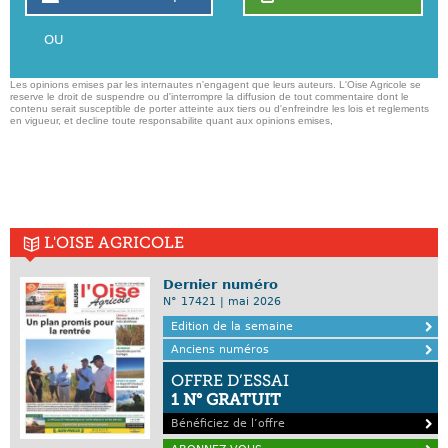
OU
Les opinions emises par les internautes n'engagent que leurs auteurs. L'Oise Agricole se
reserve le droit de suspendre ou d'interrompre la diffusion de tout commentaire dont le
contenu serait susceptible de porter atteinte aux tiers ou d'enfreindre les lois et reglements
en vigueur, et decline toute responsabilite quant aux opinions emises,
L'OISE AGRICOLE
Dernier numéro
N° 17421 | mai 2026
Edition de la semaine
Anciens numéros
OFFRE D’ESSAI
1 N° GRATUIT
Bénéficiez de l’offre