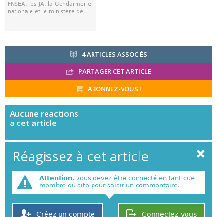
FNSEA, les JA, la Gendarmerie
nationale et le ministère de ...
4
ARTICLES ASSOCIÉS
PARTAGER CET ARTICLE
ABONNEZ-VOUS !
Aucune
reactions
a cet article
Réagissez à cet article
Attention
, vous devez être connecté en tant que
membre du site pour saisir un commentaire.
Créez un compte
Connectez-vous