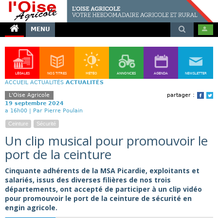
MENU
LÉGALES
NOS TITRES
MÉTÉO
ANNONCES
AGENDA
NEWSLETTER
ACCUEIL
ACTUALITÉS
ACTUALITÉS
L'Oise Agricole
partager :
Face
T
19 septembre 2024
a 16h00 |
Par Pierre Poulain
Ceinture
Sécurité
Un clip musical pour promouvoir le
port de la ceinture
Cinquante adhérents de la MSA Picardie, exploitants et
salariés, issus des diverses filières de nos trois
départements, ont accepté de participer à un clip vidéo
pour promouvoir le port de la ceinture de sécurité en
engin agricole.