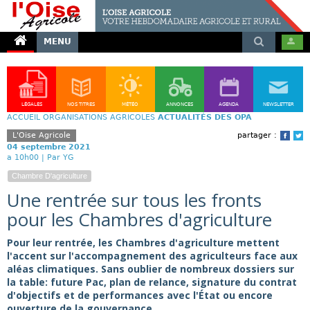
MENU
LÉGALES
NOS TITRES
MÉTÉO
ANNONCES
AGENDA
NEWSLETTER
ACCUEIL
ORGANISATIONS AGRICOLES
ACTUALITÉS DES OPA
L'Oise Agricole
partager :
Face
T
04 septembre 2021
a 10h00 |
Par YG
Chambre D'agriculture
Une rentrée sur tous les fronts
pour les Chambres d'agriculture
Pour leur rentrée, les Chambres d'agriculture mettent
l'accent sur l'accompagnement des agriculteurs face aux
aléas climatiques. Sans oublier de nombreux dossiers sur
la table: future Pac, plan de relance, signature du contrat
d'objectifs et de performances avec l'État ou encore
ouverture de la gouvernance.