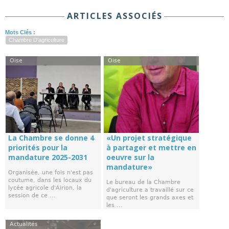
ARTICLES ASSOCIÉS
Mots Clés :
Chambre D'agriculture
Oise
Oise
La Chambre se donne 4
«Un projet stratégique
priorités pour la
à partager et mettre en
mandature 2025-2031
oeuvre sur la
mandature»
Organisée, une fois n'est pas
coutume, dans les locaux du
Le bureau de la Chambre
lycée agricole d'Airion, la
d'agriculture a travaillé sur ce
session de ce ...
que seront les grands axes et
les ...
Actualités