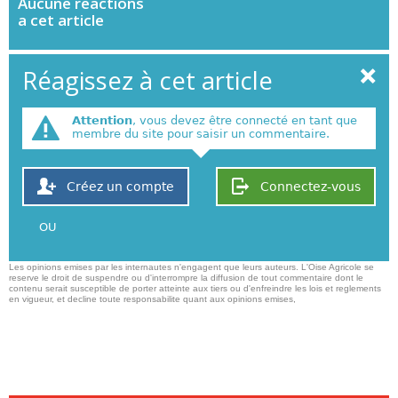
Aucune
reactions
a cet article
Réagissez à cet article
Attention
, vous devez être connecté en tant que
membre du site pour saisir un commentaire.
Créez un compte
Connectez-vous
OU
Les opinions emises par les internautes n'engagent que leurs auteurs. L'Oise Agricole se
reserve le droit de suspendre ou d'interrompre la diffusion de tout commentaire dont le
contenu serait susceptible de porter atteinte aux tiers ou d'enfreindre les lois et reglements
en vigueur, et decline toute responsabilite quant aux opinions emises,