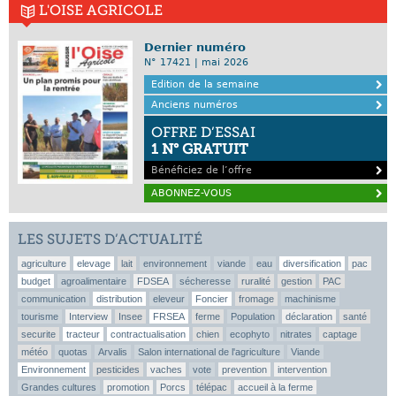
L'OISE AGRICOLE
Dernier numéro
N° 17421 | mai 2026
Edition de la semaine
Anciens numéros
OFFRE D’ESSAI
1 N° GRATUIT
Bénéficiez de l’offre
ABONNEZ-VOUS
LES SUJETS D’ACTUALITÉ
agriculture
elevage
lait
environnement
viande
eau
diversification
pac
budget
agroalimentaire
FDSEA
sécheresse
ruralité
gestion
PAC
communication
distribution
eleveur
Foncier
fromage
machinisme
tourisme
Interview
Insee
FRSEA
ferme
Population
déclaration
santé
securite
tracteur
contractualisation
chien
ecophyto
nitrates
captage
météo
quotas
Arvalis
Salon international de l'agriculture
Viande
Environnement
pesticides
vaches
vote
prevention
intervention
Grandes cultures
promotion
Porcs
télépac
accueil à la ferme