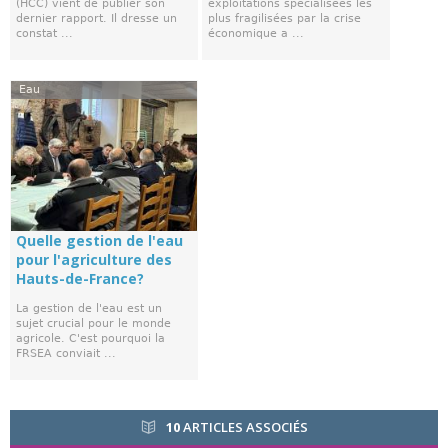
(HCC) vient de publier son
exploitations spécialisées les
dernier rapport. Il dresse un
plus fragilisées par la crise
constat ...
économique a ...
Eau
Quelle gestion de l'eau
pour l'agriculture des
Hauts-de-France?
La gestion de l'eau est un
sujet crucial pour le monde
agricole. C'est pourquoi la
FRSEA conviait ...
10
ARTICLES ASSOCIÉS