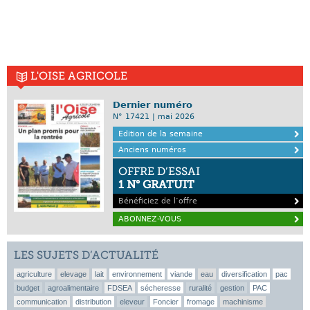
L'OISE AGRICOLE
Dernier numéro
N° 17421 | mai 2026
Edition de la semaine
Anciens numéros
OFFRE D’ESSAI
1 N° GRATUIT
Bénéficiez de l’offre
ABONNEZ-VOUS
LES SUJETS D’ACTUALITÉ
agriculture
elevage
lait
environnement
viande
eau
diversification
pac
budget
agroalimentaire
FDSEA
sécheresse
ruralité
gestion
PAC
communication
distribution
eleveur
Foncier
fromage
machinisme