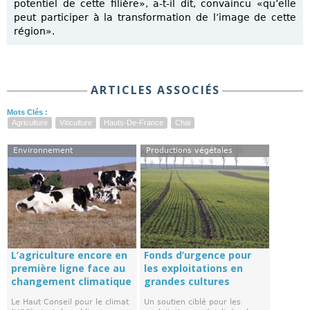
potentiel de cette filière», a-t-il dit, convaincu «qu’elle
peut participer à la transformation de l’image de cette
région».
ARTICLES ASSOCIÉS
Mots Clés :
Agriculture
Viticulture
Hauts-De-France
Chai
Environnement
Productions végétales
L’agriculture encore en
Fonds d’urgence pour
première ligne face au
les exploitations en
changement climatique
grandes cultures
Le Haut Conseil pour le climat
Un soutien ciblé pour les