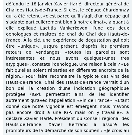
défendu le 18 janvier Xavier Harlé, directeur général de
Chai des Hauts-de-France. Si c’est le cépage Chardonnay
qui a été retenu, «c’est parce qu’il s’agit d’un cépage qui
s’adapte particulièrement bien à notre climat», a quant à
elle expliqué Laetitia Vankerkoven, l’une des deux
oenologues et maîtres de chai du Chai des Hauts-de-
France. À la clé, une expérience de dégustation qui doit
être «unique». Jusqu’à présent, d’après les premiers
retours de vendanges, «toutes les parcelles sont
intéressantes et nous avons quelques-unes très
atypiques», constate l’oenologue. Une raison à cela ? «Le
fait qu’elles soient réparties en différents endroits de la
région.» Pour faire reconnaître la typicité des vins des
Hauts-de-France, Chai des Hauts-de-France verrait d’un
bon oeil la création d’une indication géographique
protégée (IGP), permettant ainsi de les identifier
autrement qu’avec l’appellation «Vin de France». «Étant
donné que notre vignoble est émergent, nous n’avons
pas encore droit à une IGP, mais on y travaille», a
déclaré Xavier Harlé. Président du Conseil régional des
Hauts-de-France, Xavier Bertrand a assuré les
promoteurs de la démarche de son soutien : «Je crois au