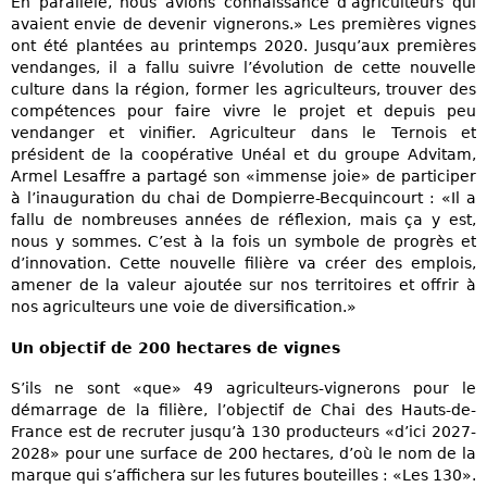
En parallèle, nous avions connaissance d’agriculteurs qui
avaient envie de devenir vignerons.» Les premières vignes
ont été plantées au printemps 2020. Jusqu’aux premières
vendanges, il a fallu suivre l’évolution de cette nouvelle
culture dans la région, former les agriculteurs, trouver des
compétences pour faire vivre le projet et depuis peu
vendanger et vinifier. Agriculteur dans le Ternois et
président de la coopérative Unéal et du groupe Advitam,
Armel Lesaffre a partagé son «immense joie» de participer
à l’inauguration du chai de Dompierre-Becquincourt : «Il a
fallu de nombreuses années de réflexion, mais ça y est,
nous y sommes. C’est à la fois un symbole de progrès et
d’innovation. Cette nouvelle filière va créer des emplois,
amener de la valeur ajoutée sur nos territoires et offrir à
nos agriculteurs une voie de diversification.»
Un objectif de 200 hectares de vignes
S’ils ne sont «que» 49 agriculteurs-vignerons pour le
démarrage de la filière, l’objectif de Chai des Hauts-de-
France est de recruter jusqu’à 130 producteurs «d’ici 2027-
2028» pour une surface de 200 hectares, d’où le nom de la
marque qui s’affichera sur les futures bouteilles : «Les 130».