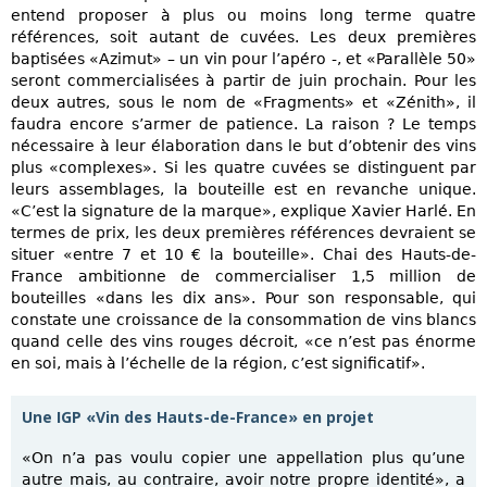
entend proposer à plus ou moins long terme quatre
références, soit autant de cuvées. Les deux premières
baptisées «Azimut» – un vin pour l’apéro -, et «Parallèle 50»
seront commercialisées à partir de juin prochain. Pour les
deux autres, sous le nom de «Fragments» et «Zénith», il
faudra encore s’armer de patience. La raison ? Le temps
nécessaire à leur élaboration dans le but d’obtenir des vins
plus «complexes». Si les quatre cuvées se distinguent par
leurs assemblages, la bouteille est en revanche unique.
«C’est la signature de la marque», explique Xavier Harlé. En
termes de prix, les deux premières références devraient se
situer «entre 7 et 10 € la bouteille». Chai des Hauts-de-
France ambitionne de commercialiser 1,5 million de
bouteilles «dans les dix ans». Pour son responsable, qui
constate une croissance de la consommation de vins blancs
quand celle des vins rouges décroit, «ce n’est pas énorme
en soi, mais à l’échelle de la région, c’est significatif».
Une IGP «Vin des Hauts-de-France» en projet
«On n’a pas voulu copier une appellation plus qu’une
autre mais, au contraire, avoir notre propre identité», a