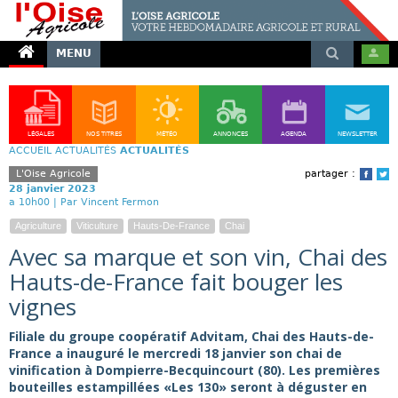
MENU
LÉGALES
NOS TITRES
MÉTÉO
ANNONCES
AGENDA
NEWSLETTER
ACCUEIL
ACTUALITÉS
ACTUALITÉS
L'Oise Agricole
partager :
Face
T
28 janvier 2023
a 10h00 |
Par Vincent Fermon
Agriculture
Viticulture
Hauts-De-France
Chai
Avec sa marque et son vin, Chai des
Hauts-de-France fait bouger les
vignes
Filiale du groupe coopératif Advitam, Chai des Hauts-de-
France a inauguré le mercredi 18 janvier son chai de
vinification à Dompierre-Becquincourt (80). Les premières
bouteilles estampillées «Les 130» seront à déguster en