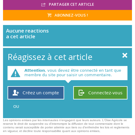
PARTAGER CET ARTICLE
ABONNEZ-VOUS !
Aucune
reactions
a cet article
Réagissez à cet article
Attention
, vous devez être connecté en tant que
membre du site pour saisir un commentaire.
Créez un compte
Connectez-vous
OU
Les opinions emises par les internautes n'engagent que leurs auteurs. L'Oise Agricole se
reserve le droit de suspendre ou d'interrompre la diffusion de tout commentaire dont le
contenu serait susceptible de porter atteinte aux tiers ou d'enfreindre les lois et reglements
en vigueur, et decline toute responsabilite quant aux opinions emises,