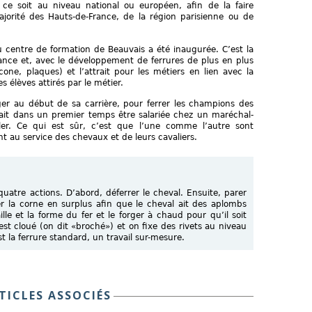
 ce soit au niveau national ou européen, afin de la faire
jorité des Hauts-de-France, de la région parisienne ou de
 centre de formation de Beauvais a été inaugurée. C’est la
rance et, avec le développement de ferrures de plus en plus
one, plaques) et l’attrait pour les métiers en lien avec la
s élèves attirés par le métier.
nger au début de sa carrière, pour ferrer les champions des
ait dans un premier temps être salariée chez un maréchal-
aller. Ce qui est sûr, c’est que l’une comme l’autre sont
nt au service des chevaux et de leurs cavaliers.
atre actions. D’abord, déferrer le cheval. Ensuite, parer
ner la corne en surplus afin que le cheval ait des aplombs
aille et la forme du fer et le forger à chaud pour qu’il soit
est cloué (on dit «broché») et on fixe des rivets au niveau
st la ferrure standard, un travail sur-mesure.
TICLES ASSOCIÉS