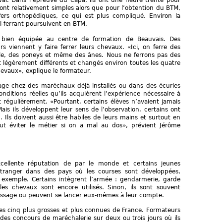
al. Dans l’épreuve du Capa, ils ont une heure trente pour
 sont relativement simples alors que pour l’obtention du BTM,
fers orthopédiques, ce qui est plus compliqué. Environ la
-ferrant poursuivent en BTM.
e bien équipée au centre de formation de Beauvais. Des
s viennent y faire ferrer leurs chevaux. «Ici, on ferre des
lle, des poneys et même des ânes. Nous ne ferrons pas des
t légèrement différents et changés environ toutes les quatre
hevaux», explique le formateur.
sage chez des maréchaux déjà installés ou dans des écuries
ditions réelles qu’ils acquièrent l’expérience nécessaire à
 régulièrement. «Pourtant, certains élèves n’avaient jamais
is ils développent leur sens de l’observation, certains ont
. Ils doivent aussi être habiles de leurs mains et surtout en
ut éviter le métier si on a mal au dos», prévient Jérôme
cellente réputation de par le monde et certains jeunes
étranger dans des pays où les courses sont développées,
exemple. Certains intègrent l’armée : gendarmerie, garde
es chevaux sont encore utilisés. Sinon, ils sont souvent
issage ou peuvent se lancer eux-mêmes à leur compte.
des cinq plus grosses et plus connues de France. Formateurs
 des concours de maréchalerie sur deux ou trois jours où ils