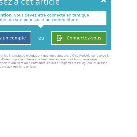
ez à cet article
ention
, vous devez être connecté en tant que
re du site pour saisir un commentaire.
z un compte
Connectez-vous
OU
ar les internautes n'engagent que leurs auteurs. L'Oise Agricole se reserve le
 d'interrompre la diffusion de tout commentaire dont le contenu serait
atteinte aux tiers ou d'enfreindre les lois et reglements en vigueur, et decline
quant aux opinions emises,