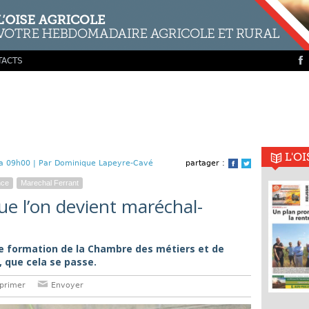
TACTS
L'O
a 09h00 |
Par Dominique Lapeyre-Cavé
partager :
Facebook
Twitter
nce
Marechal Ferrant
ue l’on devient maréchal-
de formation de la Chambre des métiers et de
, que cela se passe.
primer
Envoyer