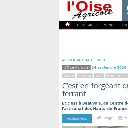
REUSSIR.FR
MENU
CON
ACCUEIL
ACTUALITÉS
OISE
L'Oise Agricole
24 septembre 2020
Cheval
Artisanat
Oise
Hauts-De-Fra
C’est en forgeant q
ferrant
Et c’est à Beauvais, au Centre 
l’artisanat des Hauts-de-France
Reagir
Im
Abonnez-vous