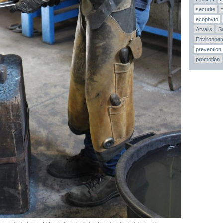
securite
ecophyto
Arvalis
Sa
Environne
prevention
promotion