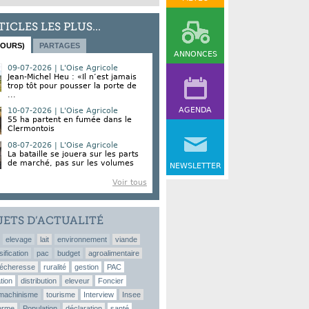
TICLES LES PLUS...
JOURS)
PARTAGES
ANNONCES
09-07-2026 | L'Oise Agricole
Jean-Michel Heu : «Il n’est jamais
trop tôt pour pousser la porte de
...
AGENDA
10-07-2026 | L'Oise Agricole
55 ha partent en fumée dans le
Clermontois
08-07-2026 | L'Oise Agricole
La bataille se jouera sur les parts
de marché, pas sur les volumes
NEWSLETTER
Voir tous
JETS D’ACTUALITÉ
elevage
lait
environnement
viande
sification
pac
budget
agroalimentaire
écheresse
ruralité
gestion
PAC
tion
distribution
eleveur
Foncier
machinisme
tourisme
Interview
Insee
erme
Population
déclaration
santé