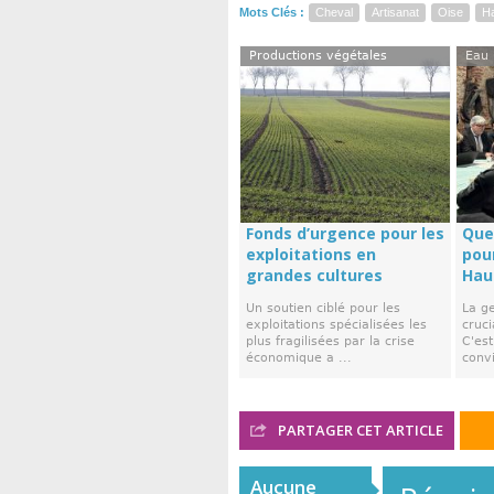
Mots Clés :
Cheval
Artisanat
Oise
H
Productions végétales
Eau
Fonds d’urgence pour les
Que
exploitations en
pour
grandes cultures
Hau
Un soutien ciblé pour les
La ge
exploitations spécialisées les
cruci
plus fragilisées par la crise
C'es
économique a ...
convi
PARTAGER CET ARTICLE
Aucune