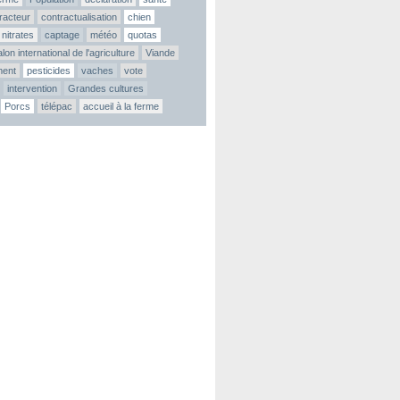
tracteur
contractualisation
chien
nitrates
captage
météo
quotas
lon international de l'agriculture
Viande
ment
pesticides
vaches
vote
intervention
Grandes cultures
Porcs
télépac
accueil à la ferme