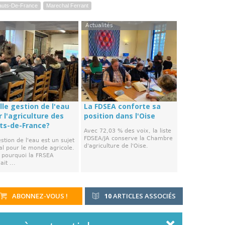
auts-De-France
Marechal Ferrant
Actualités
lle gestion de l'eau
La FDSEA conforte sa
 l'agriculture des
position dans l'Oise
ts-de-France?
Avec 72,03 % des voix, la liste
FDSEA/JA conserve la Chambre
stion de l'eau est un sujet
d'agriculture de l'Oise.
al pour le monde agricole.
t pourquoi la FRSEA
ait ...
ABONNEZ-VOUS !
10
ARTICLES ASSOCIÉS