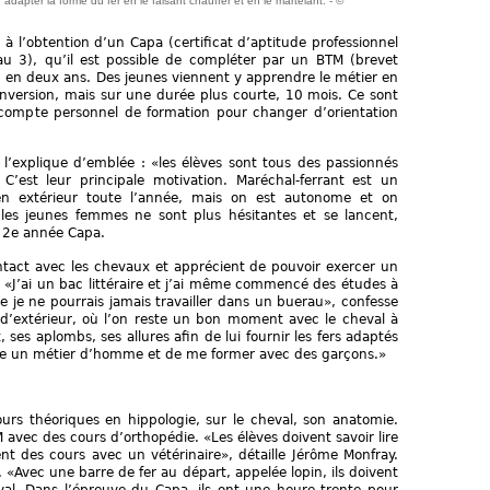
adapter la forme du fer en le faisant chauffer et en le martelant. - ©
 l’obtention d’un Capa (certificat d’aptitude professionnel
au 3), qu’il est possible de compléter par un BTM (brevet
) en deux ans. Des jeunes viennent y apprendre le métier en
nversion, mais sur une durée plus courte, 10 mois. Ce sont
ur compte personnel de formation pour changer d’orientation
 l’explique d’emblée : «les élèves sont tous des passionnés
’est leur principale motivation. Maréchal-ferrant est un
 en extérieur toute l’année, mais on est autonome et on
les jeunes femmes ne sont plus hésitantes et se lancent,
 2e année Capa.
ontact avec les chevaux et apprécient de pouvoir exercer un
. «J’ai un bac littéraire et j’ai même commencé des études à
 je ne pourrais jamais travailler dans un buerau», confesse
 d’extérieur, où l’on reste un bon moment avec le cheval à
ses aplombs, ses allures afin de lui fournir les fers adaptés
 faire un métier d’homme et de me former avec des garçons.»
urs théoriques en hippologie, sur le cheval, son anatomie.
 avec des cours d’orthopédie. «Les élèves doivent savoir lire
ent des cours avec un vétérinaire», détaille Jérôme Monfray.
e. «Avec une barre de fer au départ, appelée lopin, ils doivent