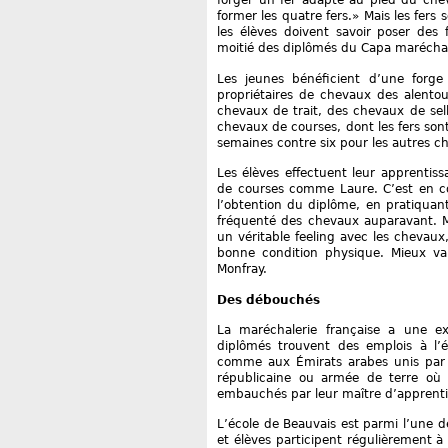
forger un fer adapté au pied du chev
former les quatre fers.» Mais les fers
les élèves doivent savoir poser des 
moitié des diplômés du Capa maréchal
Les jeunes bénéficient d’une forg
propriétaires de chevaux des alentour
chevaux de trait, des chevaux de se
chevaux de courses, dont les fers son
semaines contre six pour les autres c
Les élèves effectuent leur apprentis
de courses comme Laure. C’est en con
l’obtention du diplôme, en pratiquant
fréquenté des chevaux auparavant. Ma
un véritable feeling avec les chevaux,
bonne condition physique. Mieux va
Monfray.
Des débouchés
La maréchalerie française a une ex
diplômés trouvent des emplois à l’
comme aux Émirats arabes unis par 
républicaine ou armée de terre où l
embauchés par leur maître d’apprent
L’école de Beauvais est parmi l’une 
et élèves participent régulièrement à