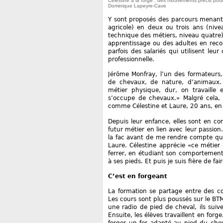
Célestine à la forge : des mouvements précis pour 
Dominique Lapeyre-Cave
Y sont proposés des parcours menant à
agricole) en deux ou trois ans (nive
technique des métiers, niveau quatre
apprentissage ou des adultes en reco
parfois des salariés qui utilisent le
professionnelle.
Jérôme Monfray, l’un des formateurs,
de chevaux, de nature, d’animaux. C
métier physique, dur, on travaille
s’occupe de chevaux.» Malgré cela, 
comme Célestine et Laure, 20 ans, en
Depuis leur enfance, elles sont en c
futur métier en lien avec leur passion
la fac avant de me rendre compte que
Laure. Célestine apprécie «ce métier
ferrer, en étudiant son comportement, 
à ses pieds. Et puis je suis fière de
C’est en forgeant
La formation se partage entre des co
Les cours sont plus poussés sur le BTM
une radio de pied de cheval, ils suiv
Ensuite, les élèves travaillent en forg