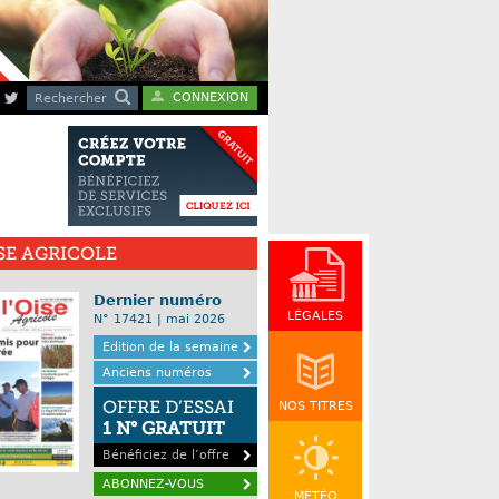
CONNEXION
Rechercher
ISE AGRICOLE
Dernier numéro
LÉGALES
N° 17421 | mai 2026
Edition de la semaine
Anciens numéros
OFFRE D’ESSAI
NOS TITRES
1 N° GRATUIT
Bénéficiez de l’offre
ABONNEZ-VOUS
MÉTÉO