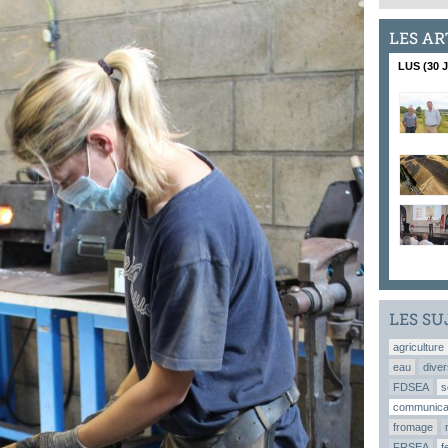
LES AR
LUS (30 
LES SU
agriculture
eau
diver
FDSEA
s
communica
fromage
FRSEA
f