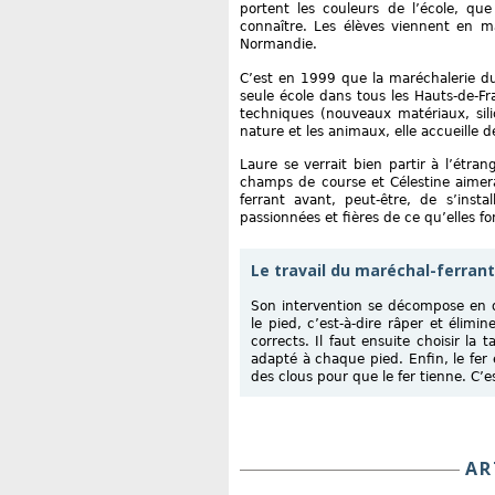
portent les couleurs de l’école, que
connaître. Les élèves viennent en ma
Normandie.
C’est en 1999 que la maréchalerie du
seule école dans tous les Hauts-de-F
techniques (nouveaux matériaux, silic
nature et les animaux, elle accueille de
Laure se verrait bien partir à l’étra
champs de course et Célestine aimer
ferrant avant, peut-être, de s’inst
passionnées et fières de ce qu’elles fo
Le travail du maréchal-ferrant
Son intervention se décompose en qu
le pied, c’est-à-dire râper et élimi
corrects. Il faut ensuite choisir la t
adapté à chaque pied. Enfin, le fer 
des clous pour que le fer tienne. C’e
AR