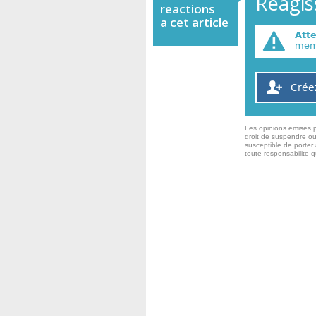
Réagiss
reactions
a cet article
Att
memb
Crée
Les opinions emises p
droit de suspendre ou
susceptible de porter 
toute responsabilite 