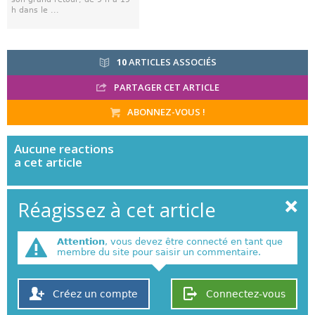
h dans le ...
10
ARTICLES ASSOCIÉS
PARTAGER CET ARTICLE
ABONNEZ-VOUS !
Aucune
reactions
a cet article
Réagissez à cet article
Attention
, vous devez être connecté en tant que
membre du site pour saisir un commentaire.
Créez un compte
Connectez-vous