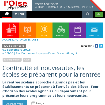
MENU
LÉGALES
NOS TITRES
MÉTÉO
ANNONCES
AGENDA
NEWSLETTER
ACCUEIL
ACTUALITÉS
OISE
L'Oise Agricole
partager :
Face
T
01 septembre 2018
a 13h00 |
Par Dominique Lapeyre-Cavé, Dorian Alinaghi
Enseignement
Oise
Continuité et nouveautés, les
écoles se préparent pour la rentrée
La rentrée scolaire approche à grands pas et les
établissements se préparent à l’arrivée des élèves. Tour
d’horizon des écoles agricoles du département pour
présenter leurs programmes et leurs nouveautés.
Reagir
Abonnez-vous