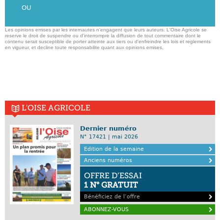
OU
Les opinions emises par les internautes n'engagent que leurs auteurs. L'Oise Agricole se
reserve le droit de suspendre ou d'interrompre la diffusion de tout commentaire dont le
contenu serait susceptible de porter atteinte aux tiers ou d'enfreindre les lois et reglements
en vigueur, et decline toute responsabilite quant aux opinions emises,
L'OISE AGRICOLE
Dernier numéro
N° 17421 | mai 2026
Edition de la semaine
Anciens numéros
OFFRE D’ESSAI
1 N° GRATUIT
Bénéficiez de l’offre
ABONNEZ-VOUS