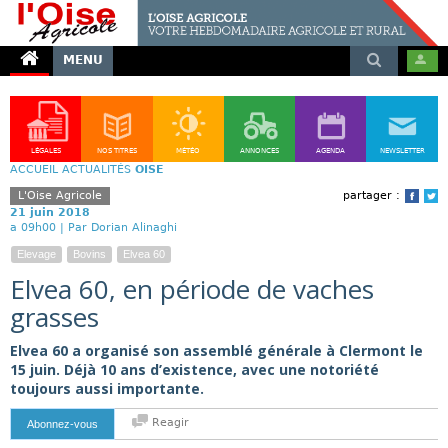
MENU
LÉGALES
NOS TITRES
MÉTÉO
ANNONCES
AGENDA
NEWSLETTER
ACCUEIL
ACTUALITÉS
OISE
L'Oise Agricole
partager :
Face
T
21 juin 2018
a 09h00 |
Par Dorian Alinaghi
Elevage
Bovins
Elvea 60
Elvea 60, en période de vaches
grasses
Elvea 60 a organisé son assemblé générale à Clermont le
15 juin. Déjà 10 ans d’existence, avec une notoriété
toujours aussi importante.
Reagir
Abonnez-vous