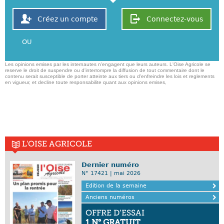
Créez un compte
Connectez-vous
OU
Les opinions emises par les internautes n'engagent que leurs auteurs. L'Oise Agricole se
reserve le droit de suspendre ou d'interrompre la diffusion de tout commentaire dont le
contenu serait susceptible de porter atteinte aux tiers ou d'enfreindre les lois et reglements
en vigueur, et decline toute responsabilite quant aux opinions emises,
L'OISE AGRICOLE
Dernier numéro
N° 17421 | mai 2026
Edition de la semaine
Anciens numéros
OFFRE D’ESSAI
1 N° GRATUIT