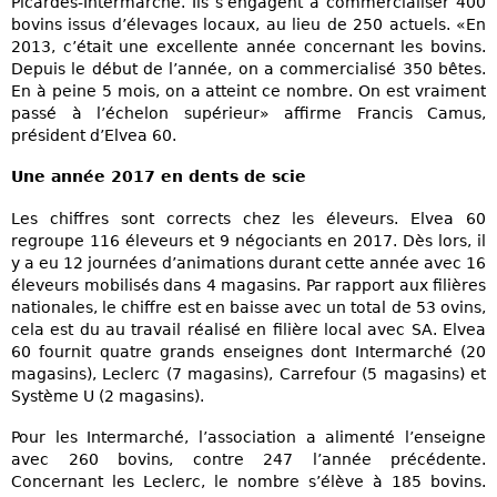
Picardes-Intermarché. Ils s’engagent à commercialiser 400
bovins issus d’élevages locaux, au lieu de 250 actuels. «En
2013, c’était une excellente année concernant les bovins.
Depuis le début de l’année, on a commercialisé 350 bêtes.
En à peine 5 mois, on a atteint ce nombre. On est vraiment
passé à l’échelon supérieur» affirme Francis Camus,
président d’Elvea 60.
Une année 2017 en dents de scie
Les chiffres sont corrects chez les éleveurs. Elvea 60
regroupe 116 éleveurs et 9 négociants en 2017. Dès lors, il
y a eu 12 journées d’animations durant cette année avec 16
éleveurs mobilisés dans 4 magasins. Par rapport aux filières
nationales, le chiffre est en baisse avec un total de 53 ovins,
cela est du au travail réalisé en filière local avec SA. Elvea
60 fournit quatre grands enseignes dont Intermarché (20
magasins), Leclerc (7 magasins), Carrefour (5 magasins) et
Système U (2 magasins).
Pour les Intermarché, l’association a alimenté l’enseigne
avec 260 bovins, contre 247 l’année précédente.
Concernant les Leclerc, le nombre s’élève à 185 bovins.