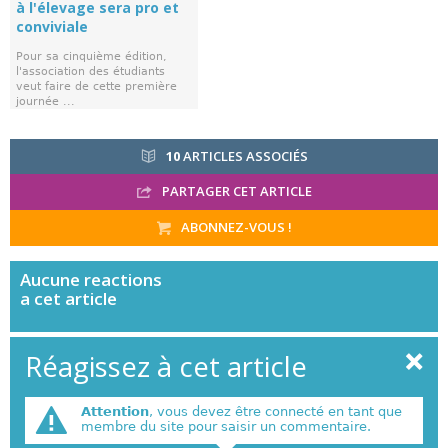
à l'élevage sera pro et
conviviale
Pour sa cinquième édition,
l'association des étudiants
veut faire de cette première
journée ...
10
ARTICLES ASSOCIÉS
PARTAGER CET ARTICLE
ABONNEZ-VOUS !
Aucune
reactions
a cet article
Réagissez à cet article
Attention
, vous devez être connecté en tant que
membre du site pour saisir un commentaire.