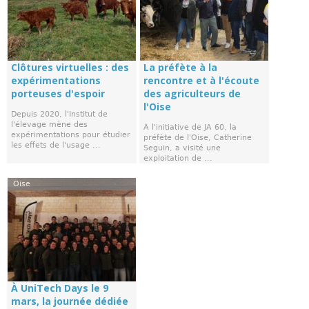
Clôtures virtuelles : des
La préfète à la
expérimentations
rencontre et à l'écoute
porteuses d'espoir
des agriculteurs de
l'Oise
Depuis 2020, l'Institut de
l'élevage mène des
À l'initiative de JA 60, la
expérimentations pour étudier
préfète de l'Oise, Catherine
les effets de l'usage ...
Seguin, a visité une
exploitation de ...
Oise
À UniTech Days le 9
mars, la journée dédiée