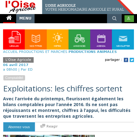
MENU
LÉGALES
NOS TITRES
MÉTÉO
ANNONCES
AGENDA
NEWSLETTER
ACCUEIL
PRODUCTIONS ET MARCHÉS
PRODUCTIONS ANIMALES
L'Oise Agricole
partager :
Face
T
06 avril 2017
a 08h00 |
Par ED
Comptabilité
Exploitations: les chiffres sortent
Avec l’arrivée du printemps, fleurissent également les
bilans comptables pour l’année 2016. Ils ne sont pas
réjouissants et montrent, chiffres à l’appui, les difficultés
que traversent les entreprises agricoles.
Reagir
Abonnez-vous