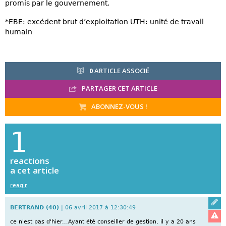
promis par le gouvernement.
*EBE: excédent brut d’exploitation UTH: unité de travail
humain
0
ARTICLE ASSOCIÉ
PARTAGER CET ARTICLE
ABONNEZ-VOUS !
1
reactions
a cet article
reagir
Réagi
BERTRAND (40)
| 06 avril 2017 à 12:30:49
Signa
ce n'est pas d'hier...Ayant été conseiller de gestion, il y a 20 ans