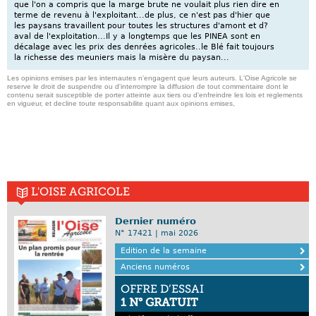
que l'on a compris que la marge brute ne voulait plus rien dire en
terme de revenu à l'exploitant...de plus, ce n'est pas d'hier que
les paysans travaillent pour toutes les structures d'amont et d?
aval de l'exploitation...Il y a longtemps que les PINEA sont en
décalage avec les prix des denrées agricoles..le Blé fait toujours
la richesse des meuniers mais la misère du paysan...
Les opinions emises par les internautes n'engagent que leurs auteurs. L'Oise Agricole se
reserve le droit de suspendre ou d'interrompre la diffusion de tout commentaire dont le
contenu serait susceptible de porter atteinte aux tiers ou d'enfreindre les lois et reglements
en vigueur, et decline toute responsabilite quant aux opinions emises,
L'OISE AGRICOLE
Dernier numéro
N° 17421 | mai 2026
Edition de la semaine
Anciens numéros
OFFRE D’ESSAI
1 N° GRATUIT