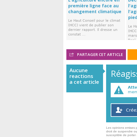
première ligne face au
l'ag
changement climatique
l'a
pie
Le Haut Conseil pour le climat
(HCC) vient de publier son
Le Ha
dernier rapport. Il dresse un
(HCC)
constat ...
mars,
final 
PARTAGER CET ARTICLE
Aucune
Réagiss
reactions
a cet article
Att
memb
Crée
Les opinions emises p
droit de suspendre ou
susceptible de porter 