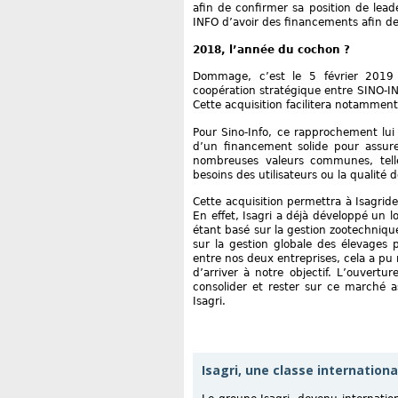
afin de confirmer sa position de lead
INFO d’avoir des financements afin de 
2018, l’année du cochon ?
Dommage, c’est le 5 février 2019
coopération stratégique entre SINO-INF
Cette acquisition facilitera notamment
Pour Sino-Info, ce rapprochement lui 
d’un financement solide pour assur
nombreuses valeurs communes, telle
besoins des utilisateurs ou la qualité d
Cette acquisition permettra à Isagrid
En effet, Isagri a déjà développé un lo
étant basé sur la gestion zootechnique
sur la gestion globale des élevages 
entre nos deux entreprises, cela a p
d’arriver à notre objectif. L’ouvert
consolider et rester sur ce marché a
Isagri.
Isagri, une classe internationa