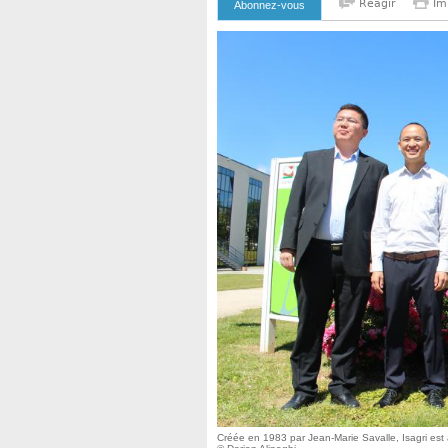
Reagir
Im
Abonnez-vous
Créée en 1983 par Jean-Marie Savalle, Isagri est 