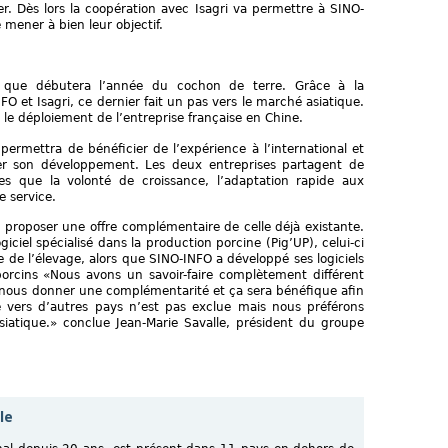
er. Dès lors la coopération avec Isagri va permettre à SINO-
mener à bien leur objectif.
 que débutera l’année du cochon de terre. Grâce à la
O et Isagri, ce dernier fait un pas vers le marché asiatique.
 le déploiement de l’entreprise française en Chine.
permettra de bénéficier de l’expérience à l’international et
er son développement. Les deux entreprises partagent de
s que la volonté de croissance, l’adaptation rapide aux
e service.
e proposer une offre complémentaire de celle déjà existante.
giciel spécialisé dans la production porcine (Pig’UP), celui-ci
 de l’élevage, alors que SINO-INFO a développé ses logiciels
porcins «Nous avons un savoir-faire complètement différent
u nous donner une complémentarité et ça sera bénéfique afin
ure vers d’autres pays n’est pas exclue mais nous préférons
siatique.» conclue Jean-Marie Savalle, président du groupe
le