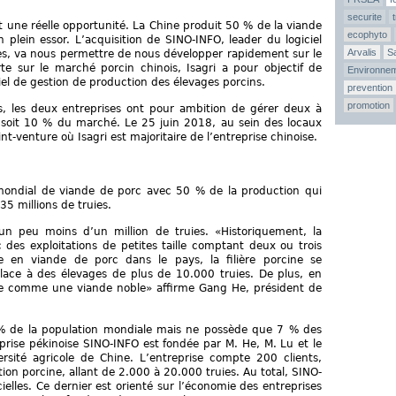
securite
t une réelle opportunité. La Chine produit 50 % de la viande
ecophyto
plein essor. L’acquisition de SINO-INFO, leader du logiciel
Arvalis
Sa
nes, va nous permettre de nous développer rapidement sur le
rte sur le marché porcin chinois, Isagri a pour objectif de
Environne
ciel de gestion de production des élevages porcins.
prevention
promotion
is, les deux entreprises ont pour ambition de gérer deux à
ns, soit 10 % du marché. Le 25 juin 2018, au sein des locaux
int-venture où Isagri est majoritaire de l’entreprise chinoise.
mondial de viande de porc avec 50 % de la production qui
35 millions de truies.
n peu moins d’un million de truies. «Historiquement, la
c des exploitations de petites taille comptant deux ou trois
 en viande de porc dans le pays, la filière porcine se
 place à des élevages de plus de 10.000 truies. De plus, en
ue comme une viande noble» affirme Gang He, président de
 % de la population mondiale mais ne possède que 7 % des
eprise pékinoise SINO-INFO est fondée par M. He, M. Lu et le
ersité agricole de Chine. L’entreprise compte 200 clients,
on porcine, allant de 2.000 à 20.000 truies. Au total, SINO-
ielles. Ce dernier est orienté sur l’économie des entreprises