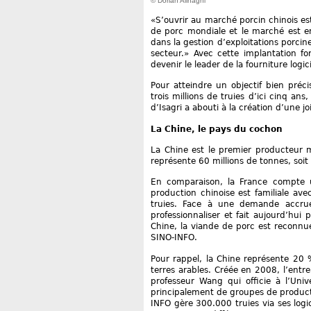
© Dorian Alinaghi
«S’ouvrir au marché porcin chinois es
de porc mondiale et le marché est en 
dans la gestion d’exploitations porci
secteur.» Avec cette implantation fo
devenir le leader de la fourniture logi
Pour atteindre un objectif bien préc
trois millions de truies d’ici cinq a
d’Isagri a abouti à la création d’une jo
La Chine, le pays du cochon
La Chine est le premier producteur 
représente 60 millions de tonnes, soit 
En comparaison, la France compte u
production chinoise est familiale ave
truies. Face à une demande accrue
professionnaliser et fait aujourd’hui
Chine, la viande de porc est reconn
SINO-INFO.
Pour rappel, la Chine représente 20
terres arables. Créée en 2008, l’entr
professeur Wang qui officie à l’Univ
principalement de groupes de producti
INFO gère 300.000 truies via ses logic