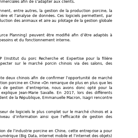
erciales afin de s’adapter aux clients.
nnent, entre autres, la gestion de la production porcine, la
cière et l’analyse de données. Ces logiciels permettent, par
uction des animaux et aire au pilotage de la gestion globale
ource Planning) peuvent être modifié afin d’être adaptés à
besoins et du fonctionnement interne.
P (Institut du porc Recherche et Expertise pour la filière
pecter sur le marché porcin chinois via des salons, des
crute deux chinois afin de confirmer l’opportunité de marché
uction porcine en Chine «On remarque de plus en plus que les
ls de gestion d’entreprise, nous avons donc opté pour la
 explique Jean-Marie Savalle. En 2017, lors des différents
ident de la République, Emmanuelle Macron, Isagri rencontre
seur de logiciels le plus complet sur le marché chinois et a
veau d’information ainsi que l’efficacité de gestion des
on de l’industrie porcine en Chine, cette entreprise a pour
numérique (Big Data, internet mobile et l’internet des objets)