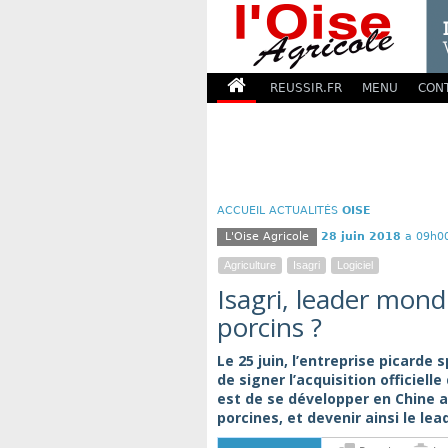
REUSSIR.FR
MENU
CON
ACCUEIL
ACTUALITÉS
OISE
L'Oise Agricole
28 juin 2018
a 09h0
Agriculture
Isagri
Logiciel
Isagri, leader mondi
porcins ?
Le 25 juin, l’entreprise picarde 
de signer l’acquisition officiell
est de se développer en Chine a
porcines, et devenir ainsi le lea