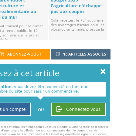
riculture et
l'agriculture n'échappe
groalimentaire au
pas aux coupes
d du mur
Côté recettes, le PLF supprime
des avantages fiscaux pour les
ut Conseil pour le climat
biocarburants, mais proroge la
 a rendu public, le 12
...
 son avis sur le projet
de la ...
ABONNEZ-VOUS !
10
ARTICLES ASSOCIÉS
ez à cet article
ention
, vous devez être connecté en tant que
re du site pour saisir un commentaire.
z un compte
Connectez-vous
OU
ar les internautes n'engagent que leurs auteurs. L'Oise Agricole se reserve le
 d'interrompre la diffusion de tout commentaire dont le contenu serait
atteinte aux tiers ou d'enfreindre les lois et reglements en vigueur, et decline