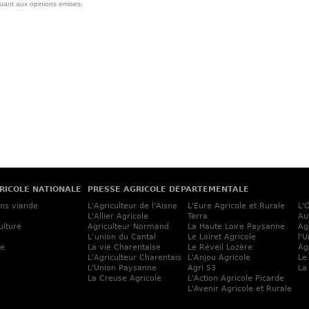
quant aux opinions emises,
RICOLE NATIONALE
PRESSE AGRICOLE DÉPARTEMENTALE
ins viande
L'Agriculteur de l'Aisne
L'Eure Agricole et Rurale
L'
L'Allier Agricole
Terra
Au
ulture
Agriculteur Normand
La Haute Loire Paysanne
Ag
L’union du Cantal
Le Loiret Agricole
l'
ne
La vie Charentaise
Le Réveil Lozère
Ag
L'Agriculteur Charentais
L'Anjou Agricole
Le
L'Union Paysanne
Agri 53
La
La Creuse Agricole
L'Action Agricole Picarde
L'Avenir Agricole et Rurale