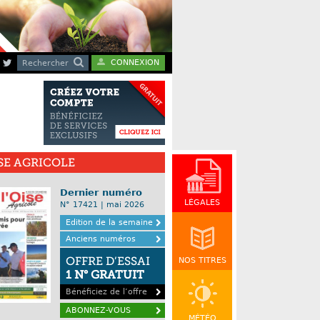
CONNEXION
Rechercher
ISE AGRICOLE
Dernier numéro
LÉGALES
N° 17421 | mai 2026
Edition de la semaine
Anciens numéros
OFFRE D’ESSAI
NOS TITRES
1 N° GRATUIT
Bénéficiez de l’offre
ABONNEZ-VOUS
MÉTÉO