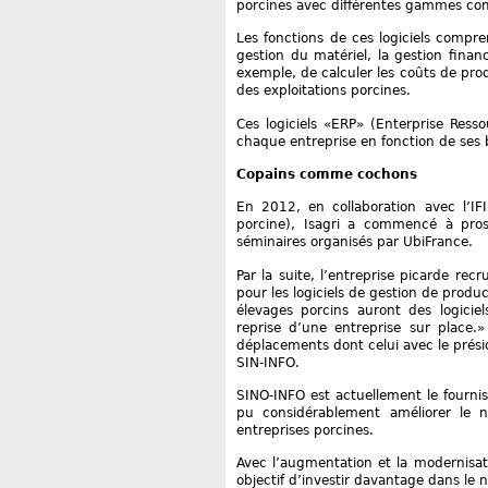
porcines avec différentes gammes comm
Les fonctions de ces logiciels compre
gestion du matériel, la gestion finan
exemple, de calculer les coûts de prod
des exploitations porcines.
Ces logiciels «ERP» (Enterprise Ress
chaque entreprise en fonction de ses 
Copains comme cochons
En 2012, en collaboration avec l’IFI
porcine), Isagri a commencé à pros
séminaires organisés par UbiFrance.
Par la suite, l’entreprise picarde re
pour les logiciels de gestion de prod
élevages porcins auront des logicie
reprise d’une entreprise sur place.»
déplacements dont celui avec le prés
SIN-INFO.
SINO-INFO est actuellement le fournis
pu considérablement améliorer le ni
entreprises porcines.
Avec l’augmentation et la modernisati
objectif d’investir davantage dans le 