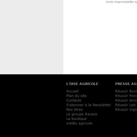
toute responsabilite 
L'OISE AGRICOLE
PRESSE AG
Accueil
Réussir Bov
Plan du site
Réussir Porc
Contacts
Réussir Avic
S'abonner à la Newsletter
Réussir Lait
Nos titres
Réussir Vig
Le groupe Reussir
La boutique
météo agricole