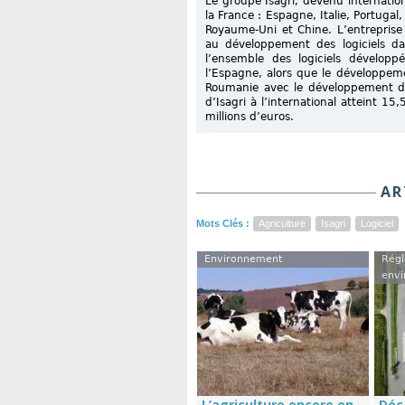
Le groupe Isagri, devenu internati
la France : Espagne, Italie, Portuga
Royaume-Uni et Chine. L’entreprise 
au développement des logiciels da
l’ensemble des logiciels dévelop
l’Espagne, alors que le développem
Roumanie avec le développement d’ou
d’Isagri à l’international atteint 15
millions d’euros.
AR
Mots Clés :
Agriculture
Isagri
Logiciel
Environnement
Régl
envi
L’agriculture encore en
Déc