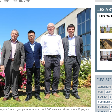
primer
Envoyer
LES AR
LUS (30 
LES SU
agriculture
eau
diver
FDSEA
s
communica
fromage
aujourd’hui un groupe international de 1.600 salariés présent dans 12 pays. -
FRSEA
f