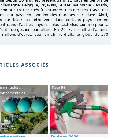
onal depuis 20 ans, est présent dans 11 pays en dehors de
l, Allemagne, Belgique, Pays-Bas, Suisse, Roumanie, Canada,
compte 150 salariés à l’étranger. Ces derniers travaillent
ns leur pays en fonction des marchés sur place. Ainsi,
pés par Isagri se retrouvent dans certains pays comme
ent dans d’autres pays est plus sectorisé, comme pour la
til de gestion parcellaire. En 2017, le chiffre d’affaires
,5 millions d’euros, pour un chiffre d’affaires global de 170
TICLES ASSOCIÉS
ementations
Fiscalité
ronnementales
arbonation:
Budget 2026