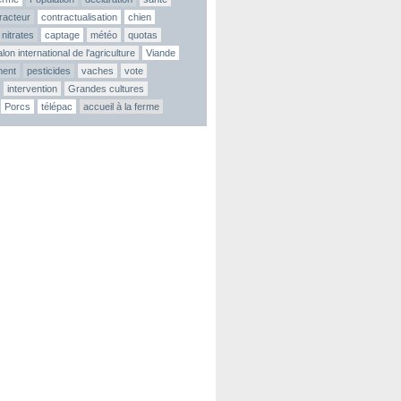
tracteur
contractualisation
chien
nitrates
captage
météo
quotas
lon international de l'agriculture
Viande
ment
pesticides
vaches
vote
intervention
Grandes cultures
Porcs
télépac
accueil à la ferme