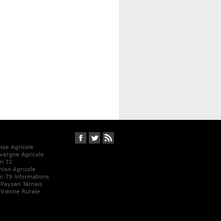
Suivez-nous sur Facebook
Suivez-nous sur Twitter
RSS
Oise Agricole
vergne Agricole
ri 72
Union Agricole
ri 79 Informations
 Paysan Tarnais
 Vienne Rurale