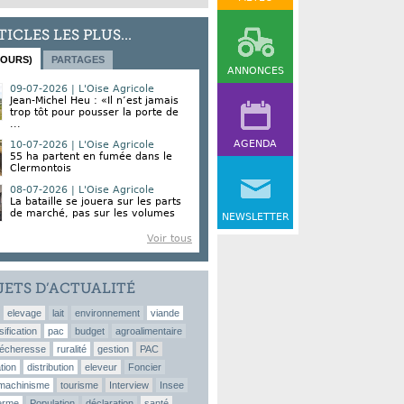
TICLES LES PLUS...
JOURS)
PARTAGES
ANNONCES
09-07-2026 | L'Oise Agricole
Jean-Michel Heu : «Il n’est jamais
trop tôt pour pousser la porte de
...
AGENDA
10-07-2026 | L'Oise Agricole
55 ha partent en fumée dans le
Clermontois
08-07-2026 | L'Oise Agricole
La bataille se jouera sur les parts
de marché, pas sur les volumes
NEWSLETTER
Voir tous
JETS D’ACTUALITÉ
elevage
lait
environnement
viande
sification
pac
budget
agroalimentaire
écheresse
ruralité
gestion
PAC
tion
distribution
eleveur
Foncier
machinisme
tourisme
Interview
Insee
erme
Population
déclaration
santé